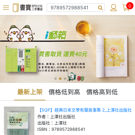
0
最新上架
價格低到高
價格高到低
【SQP】經典日本文學有聲故事集 2_上澤社出版社
作者：
上澤社出版社
出版社：
上澤社
ISBN：
9789572988541