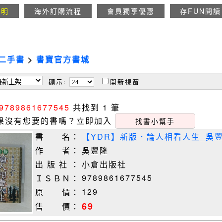
說明
海外訂購流程
會員獨享優惠
存FUN閱讀
二手書
>
書寶官方書城
顯示:
開新視窗
9789861677545
共找到 1 筆
果沒有您要的書嗎？立即加入
找書小幫手
書 名：
【YDR】新版．論人相看人生_吳
作 者：
吳豐隆
出 版 社 ：
小倉出版社
9789861677545
ＩＳＢＮ：
129
原 價：
69
售 價：