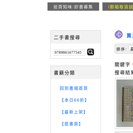
拾頁知味:好書募集
i郵箱取貨
買
二手書搜尋
排序:
關鍵字
搜尋結
書籍分類
回到書城首頁
【本日66折】
【最新上架】
【逛書房】