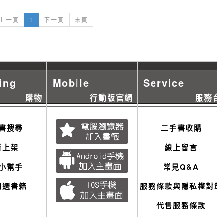
上一頁
1
下一頁
末頁
ing
Mobile
Service
購物
行動版官網
服務
書搜尋
二手書收購
新上架
線上留言
小幫手
常見Q&A
精選書籍
服務條款與隱私權對
代售服務條款