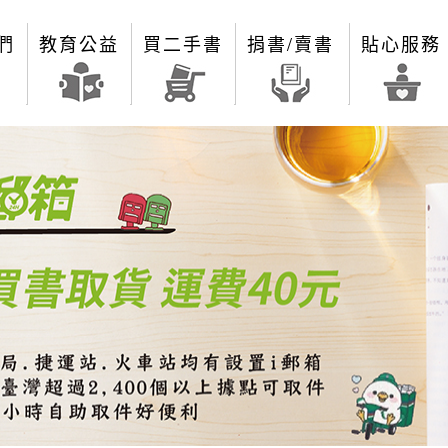
們
教育公益
買二手書
捐書/賣書
貼心服務