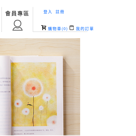
登入
註冊
會員專區
購物車(
0
)
我的訂單