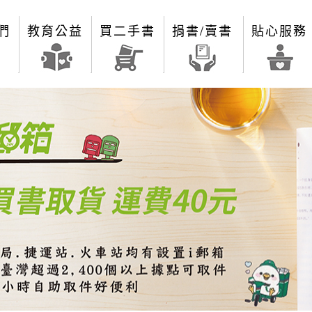
們
教育公益
買二手書
捐書/賣書
貼心服務