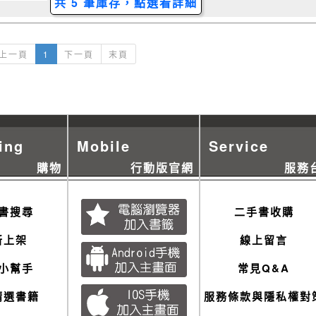
共 5 筆庫存，點選看詳細
上一頁
1
下一頁
末頁
ing
Mobile
Service
購物
行動版官網
服務
書搜尋
二手書收購
新上架
線上留言
小幫手
常見Q&A
精選書籍
服務條款與隱私權對