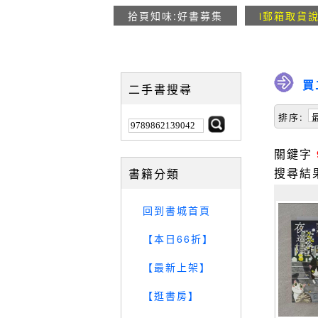
拾頁知味:好書募集
i郵箱取貨
買
二手書搜尋
排序:
關鍵字
搜尋結
書籍分類
回到書城首頁
【本日66折】
【最新上架】
【逛書房】