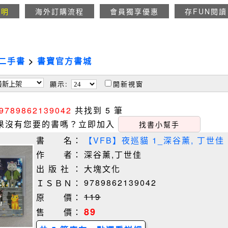
說明
海外訂購流程
會員獨享優惠
存FUN閱讀
二手書
>
書寶官方書城
顯示:
開新視窗
9789862139042
共找到 5 筆
果沒有您要的書嗎？立即加入
找書小幫手
書 名：
【VFB】夜巡貓 1_深谷薰, 丁世佳
作 者：
深谷薰,丁世佳
出 版 社 ：
大塊文化
9789862139042
ＩＳＢＮ：
119
原 價：
89
售 價：