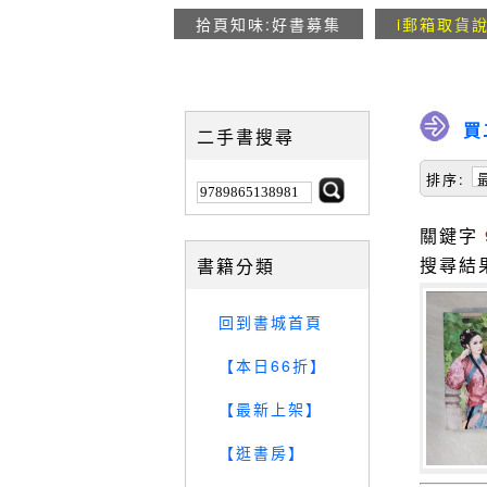
拾頁知味:好書募集
i郵箱取貨
買
二手書搜尋
排序:
關鍵字
搜尋結
書籍分類
回到書城首頁
【本日66折】
【最新上架】
【逛書房】