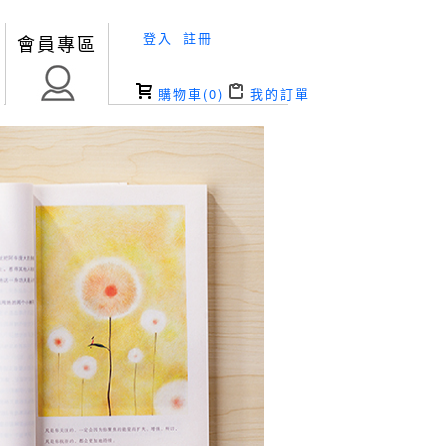
登入
註冊
會員專區
購物車(
0
)
我的訂單