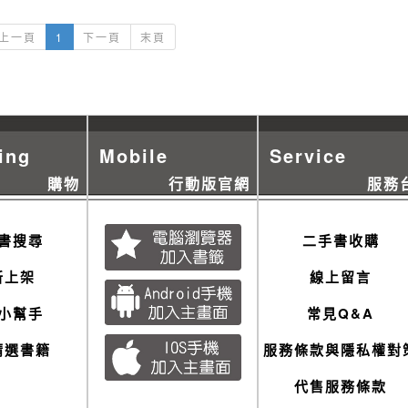
上一頁
1
下一頁
末頁
ing
Mobile
Service
購物
行動版官網
服務
書搜尋
二手書收購
新上架
線上留言
小幫手
常見Q&A
精選書籍
服務條款與隱私權對
代售服務條款