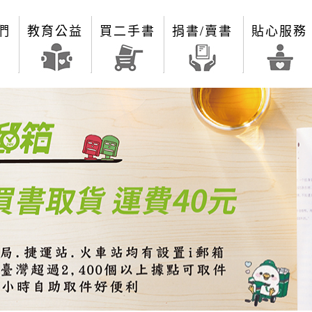
們
教育公益
買二手書
捐書/賣書
貼心服務