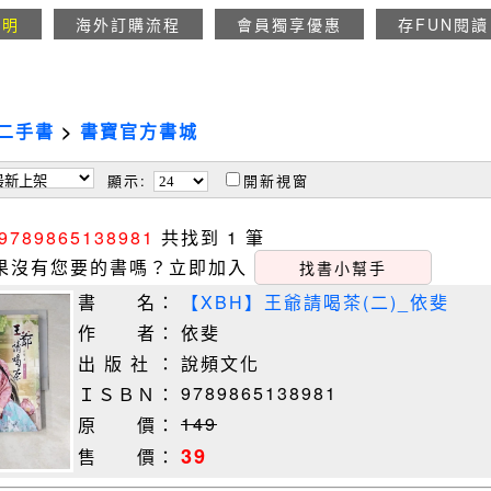
說明
海外訂購流程
會員獨享優惠
存FUN閱讀
二手書
>
書寶官方書城
顯示:
開新視窗
9789865138981
共找到 1 筆
果沒有您要的書嗎？立即加入
找書小幫手
書 名：
【XBH】王爺請喝茶(二)_依斐
作 者：
依斐
出 版 社 ：
說頻文化
9789865138981
ＩＳＢＮ：
149
原 價：
39
售 價：