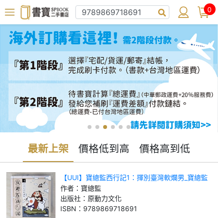
0
最新上架
價格低到高
價格高到低
【UUI】寶總監西行記1：揮別臺灣軟爛男_寶總監
作者：
寶總監
出版社：
原動力文化
ISBN：
9789869718691