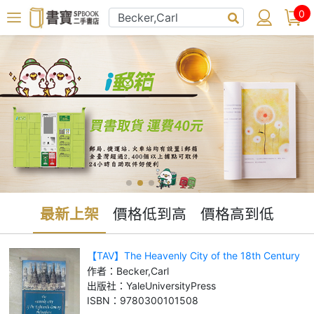
0
最新上架
價格低到高
價格高到低
【TAV】The Heavenly City of the 18th Century
Philosophers_Becker, Carl
作者：
Becker,Carl
出版社：
YaleUniversityPress
ISBN：
9780300101508