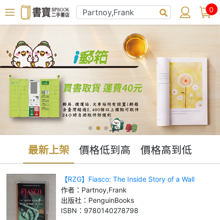
0
最新上架
價格低到高
價格高到低
【RZG】Fiasco: The Inside Story of a Wall
Street Trader_Partnoy, Fran
作者：
Partnoy,Frank
出版社：
PenguinBooks
ISBN：
9780140278798