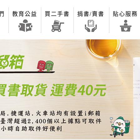
們
教育公益
買二手書
捐書/賣書
貼心服務