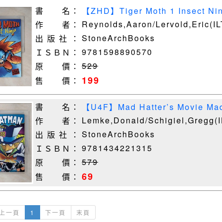
書 名：
【ZHD】Tiger Moth 1 Insect Nin
Eric (ILT)
Reynolds,Aaron/Lervold,Eric(IL
作 者：
StoneArchBooks
出 版 社 ：
9781598890570
ＩＳＢＮ：
529
原 價：
199
售 價：
書 名：
【U4F】Mad Hatter’s Movie Mad
Schigiel, Gregg (ILT
Lemke,Donald/Schigiel,Gregg(I
作 者：
StoneArchBooks
出 版 社 ：
9781434221315
ＩＳＢＮ：
579
原 價：
69
售 價：
上一頁
1
下一頁
末頁