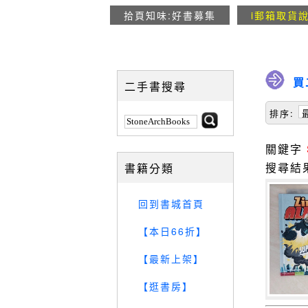
拾頁知味:好書募集
i郵箱取貨
買
二手書搜尋
排序:
關鍵字
搜尋結
書籍分類
回到書城首頁
【本日66折】
【最新上架】
【逛書房】