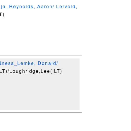
ja_Reynolds, Aaron/ Lervold,
T)
ness_Lemke, Donald/
LT)/Loughridge,Lee(ILT)