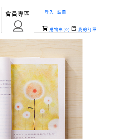
登入
註冊
會員專區
購物車(
0
)
我的訂單