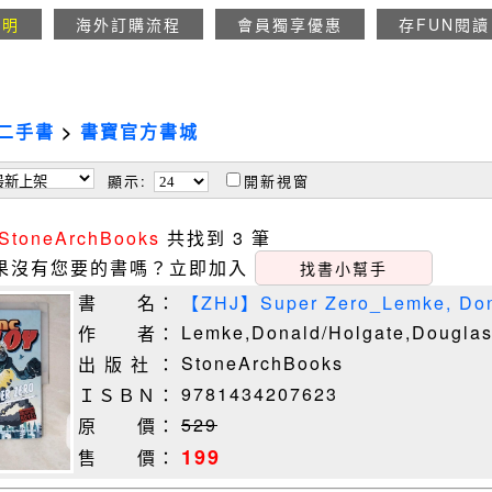
說明
海外訂購流程
會員獨享優惠
存FUN閱讀
二手書
>
書寶官方書城
顯示:
開新視窗
StoneArchBooks
共找到 3 筆
果沒有您要的書嗎？立即加入
找書小幫手
書 名：
【ZHJ】Super Zero_Lemke, Donal
Lemke,Donald/Holgate,Douglas
作 者：
StoneArchBooks
出 版 社 ：
9781434207623
ＩＳＢＮ：
529
原 價：
199
售 價：