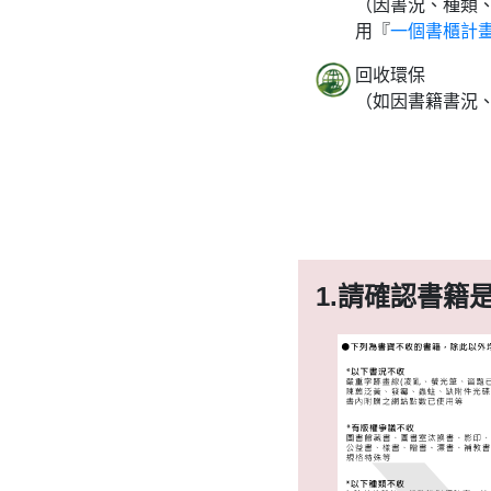
（因書況、種類
用『
一個書櫃計
回收環保
（如因書籍書況
1.
請確認書籍