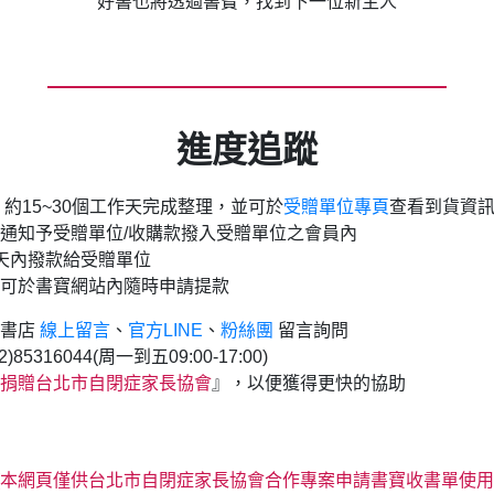
好書也將透過書寶，找到下一位新主人
進度追蹤
 約15~30個工作天完成整理，並可於
受贈單位專頁
查看到貨資
通知予受贈單位/收購款撥入受贈單位之會員內
天內撥款給受贈單位
可於書寶網站內隨時申請提款
手書店
線上留言
、
官方LINE
、
粉絲團
留言詢問
)85316044(周一到五09:00-17:00)
捐贈
台北市自閉症家長協會
』，以便獲得更快的協助
(本網頁僅供
台北市自閉症家長協會
合作專案申請書寶收書單使用