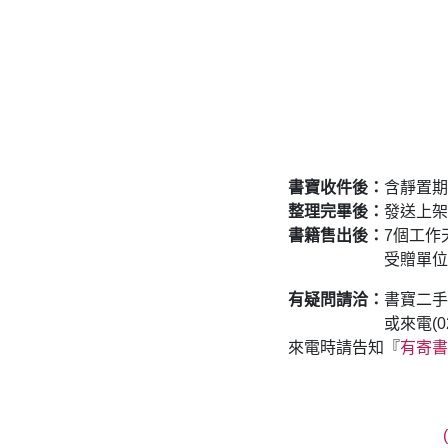
書寶收件後：
含靜置期
整理完畢後：
發送上架
書籍售出後：
7個工作
受贈單位
有疑問請洽：
書寶二
或來電(02
來電時請告知『
有寄書