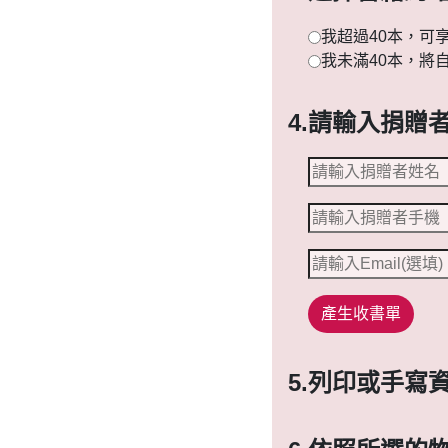
我超過40本，可
我未滿40本，將
4.
請輸入捐贈
產生收書單
5.
列印或手寫資