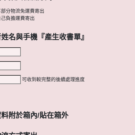
享部分物流免運費寄出
自己負擔運費寄出
者姓名與手機『產生收書單』
可收到較完整的後續處理進度
料附於箱內/貼在箱外