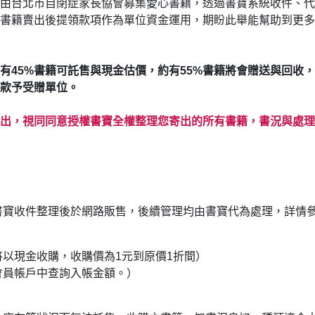
由台北市自閉症家長協會募集愛心書籍，透過書寶系統收件、代
書籍賣出後提領款項作為單位資金運用，期盼此舉能幫助到更多
有45%書籍可託售與現金估價，約有55%書籍將會贈送與回收
款予受贈單位。
出，視同同意授權書寶全權整理您寄出的所有書籍，書況與處理
書寶收件整理後於網路販售，後續管理均由書寶代為處理，詳情
以現金收購，收購價為1元到原價1折間）
會員帳戶中查詢入帳金額。）