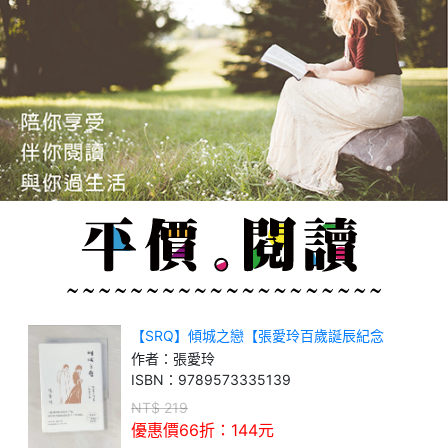
【SRQ】傾城之戀【張愛玲百歲誕辰紀念
版】：短篇小說集一 1943年
作者：
張愛玲
ISBN：
9789573335139
NT$
219
優惠價66折：
144
元