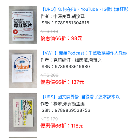
【URO】如何在FB、YouTube、IG做出爆紅影
片：會用手機就會做！日本廣告大獎得主教你
作者：
中澤良直,胡汶廷
從企劃、製作到網路宣傳的最強攻略
ISBN：
9789861304618
NT$
149
優惠價66折：
98
元
【VWH】開始Podcast：千萬收聽製作人教你
內容規劃、主持、上架指南
作者：
克莉絲汀．梅因澤,曾琳之
ISBN：
9789863619680
NT$
209
優惠價66折：
137
元
【U9S】國文開外掛-自從看了這本課本以
後......
作者：
楊翠,朱宥勳主編
ISBN：
9789869538756
NT$
179
優惠價66折：
118
元