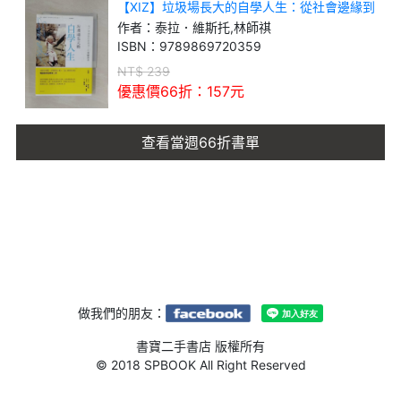
【XIZ】垃圾場長大的自學人生：從社會邊緣到
劍橋博士的震撼教育
作者：
泰拉．維斯托,林師祺
ISBN：
9789869720359
NT$
239
優惠價66折：
157
元
查看當週66折書單
做我們的朋友：
書寶二手書店 版權所有
© 2018 SPBOOK All Right Reserved