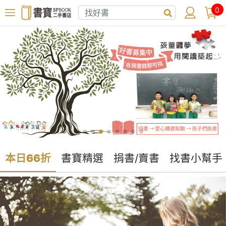
0
本日66折
書寶精選
捐書/賣書
找書小幫手