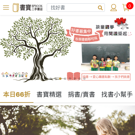
0
本日66折
書寶精選
捐書/賣書
找書小幫手