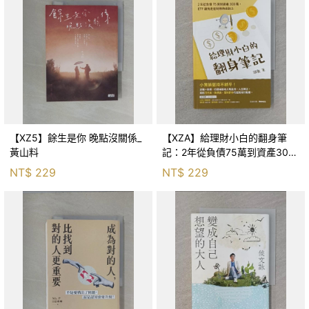
【XZ5】餘生是你 晚點沒關係_
【XZA】給理財小白的翻身筆
黃山料
記：2年從負債75萬到資產300
萬，ETF讓我走在財務自由路上_
NT$
229
NT$
229
鐵蛋