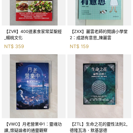
【ZVR】400道素食家常菜聖經
【ZXX】麗雲老師的閱讀小學堂
_楊桃文化
2：成語有意思_陳麗雲
NT$
359
NT$
159
【VWO】月老營業中1：靈魂功
【ZTL】生命之花的靈性法則2_
課_懷疑論者的通靈觀察
德隆瓦洛．默基瑟德