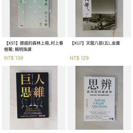
【XS1】挪威的森林上冊_村上春
【XU7】天龍八部(五)_金庸
樹著; 賴明珠譯
NT$
139
NT$
129