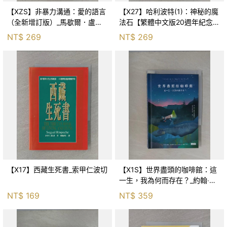
【XZS】非暴力溝通：愛的語言
【X27】哈利波特(1)：神秘的魔
（全新增訂版）_馬歇爾．盧森
法石【繁體中文版20週年紀念】
堡, 蕭寶森
_J.K.羅琳, 彭倩文
NT$
269
NT$
269
【X17】西藏生死書_索甲仁波切
【X1S】世界盡頭的咖啡館：這
一生，我為何而存在？_約翰‧史
崔勒基, Elsa
NT$
169
NT$
359