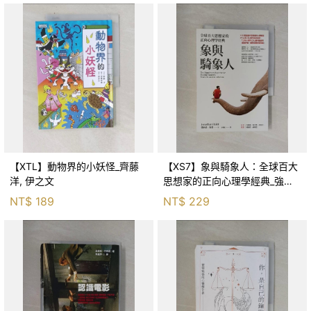
【XTL】動物界的小妖怪_齊藤
【XS7】象與騎象人：全球百大
洋, 伊之文
思想家的正向心理學經典_強納
森．海德, 李靜瑤
NT$
189
NT$
229