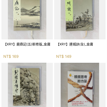
【XRY】鹿鼎記(五)新修版_金庸
【XRY】連城訣(全)_金庸
NT$
169
NT$
149