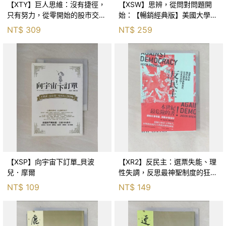
【XTY】巨人思維：沒有捷徑，
【XSW】思辨，從問對問題開
只有努力，從零開始的股市交易
始：【暢銷經典版】美國大學邏
員_巨人傑
輯思考聖經_尼爾．布朗, 史都
NT$
309
NT$
259
華．基里, 羅耀宗, 蔡宏明, 黃賓
星
【XSP】向宇宙下訂單_貝波
【XR2】反民主：選票失能、理
兒．摩爾
性失調，反思最神聖制度的狂亂
與神話！_傑森‧布倫南, 劉維人
NT$
109
NT$
149