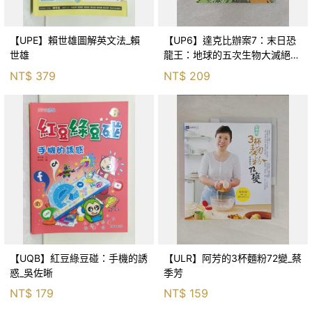
【UPE】賴世雄圖解英文法_賴
【UP6】達克比辦案7：末日恐
世雄
龍王：地球的五次生物大滅絕_
胡妙芬
NT$
379
NT$
209
【UQB】紅豆綠豆碰：手機的誘
【ULR】阿芳的3杯麵粉72變_蔡
惑_吳佐晰
季芳
NT$
179
NT$
159