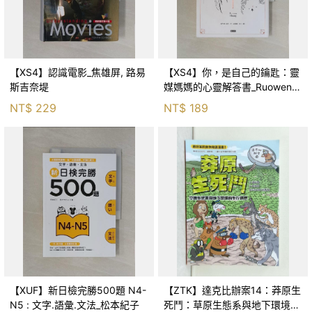
【XS4】認識電影_焦雄屏, 路易
【XS4】你，是自己的鑰匙：靈
斯吉奈堤
媒媽媽的心靈解答書_Ruowen
Huang
NT$
229
NT$
189
【XUF】新日檢完勝500題 N4-
【ZTK】達克比辦案14：莽原生
N5 : 文字.語彙.文法_松本紀子
死鬥：草原生態系與地下環境的