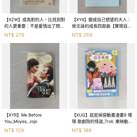
【XZW】成為對的人，比找到對
【XY4】變成自己想望的大人：
的人更重要：不是愛情出了問
侯文詠的成長四部曲【實現自
題，而是認知需要升級！_Mr. P
己】_侯文詠
NT$
279
NT$
269
【XYR】Me Before
【XUQ】屁屁偵探動畫漫畫9 噗
You_Moyes, Jojo
噗 歌劇院的怪盜_Troll, 東映動畫
株式會社, 張東君
NT$
129
NT$
189