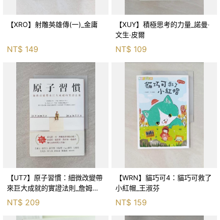
【XRO】射雕英雄傳(一)_金庸
【XUY】積極思考的力量_諾曼‧
文生‧皮爾
NT$
149
NT$
109
【UT7】原子習慣：細微改變帶
【WRN】貓巧可4：貓巧可救了
來巨大成就的實證法則_詹姆斯‧
小紅帽_王淑芬
克利爾, 蔡世偉
NT$
209
NT$
159