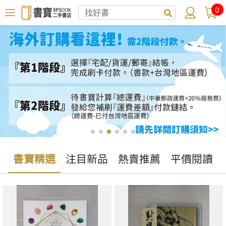
0
書寶精選
注目新品
熱賣推薦
平價閱讀