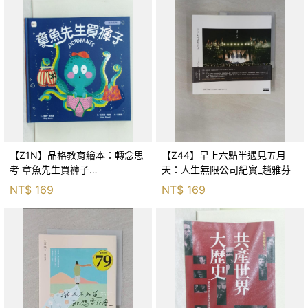
【Z1N】品格教育繪本：轉念思
【Z44】早上六點半遇見五月
考 章魚先生買褲子
天：人生無限公司紀實_趙雅芬
(Octopants)_蘇西‧西尼爾, 黃筱
NT$
169
NT$
169
茵