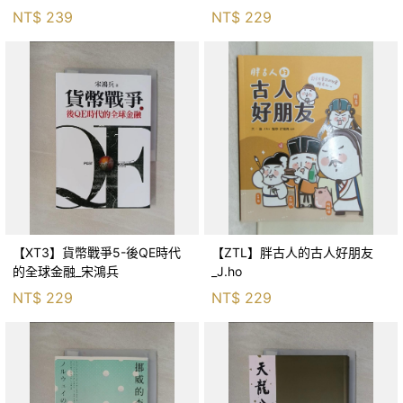
生存適應_柯智元
NT$
239
NT$
229
【XT3】貨幣戰爭5-後QE時代
【ZTL】胖古人的古人好朋友
的全球金融_宋鴻兵
_J.ho
NT$
229
NT$
229