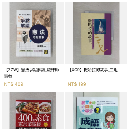
【ZZW】憲法爭點解讀_歐律師
【XC9】撒哈拉的故事_三毛
編著
NT$
409
NT$
199