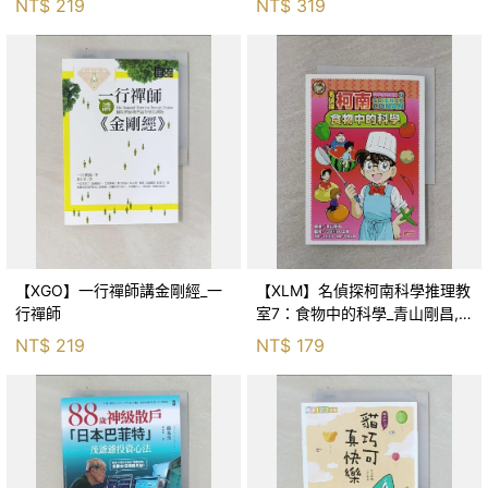
NT$
219
NT$
319
【XGO】一行禪師講金剛經_一
【XLM】名偵探柯南科學推理教
行禪師
室7：食物中的科學_青山剛昌,
Galileo工房, 黃薇嬪
NT$
219
NT$
179