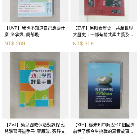
【UVP】我也不知道自己想要什
【ZVF】另眼看歷史 共產世界
麼_全承煥, 簡郁璇
大歷史：一部有關共產主義及共
產黨兩百年的興衰史_呂正理
NT$
269
NT$
309
【ZVJ】幼兒園教保活動課程 幼
【XIH】從未知中解脫-10個回溯
兒學習評量手冊_廖鳳瑞, 張靜文
前世了解今生挑戰的真實故事_
羅伯特．舒