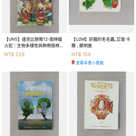
【UN5】達克比辦案12-雨林縱
【U2M】好餓的毛毛蟲_艾瑞‧卡
火犯：生物多樣性與熱帶雨林生
爾 , 鄭明進
態系_柯智元
NT$
229
NT$
159
查看本書小書籤