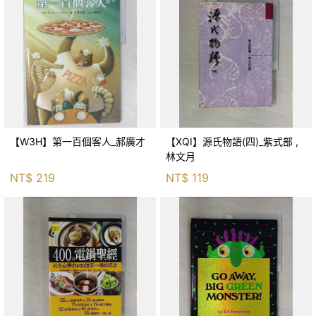
【W3H】第一百個客人_郝廣才
【XQI】源氏物語(四)_紫式部 ,
林文月
NT$
219
NT$
119