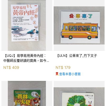
【UQJ】易學易用黃帝內經：
【ULN】公車來了_竹下文子
中醫師反覆研讀的寶典，如今一
般人也能實踐。12條經絡、365
NT$
409
NT$
179
個穴位白話詳解，經之所過，病
查看本書小書籤
之所治。_中里巴人