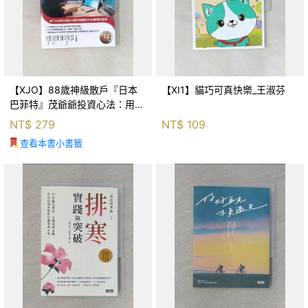
【XJO】88歲神級散戶『日本
【XI1】貓巧可真快樂_王淑芬
巴菲特』茂爺爺投資心法：用
「126法則」滾出18億円資產的
NT$
279
NT$
109
69年股海交易術_藤本茂, 賴惠
查看本書小書籤
鈴