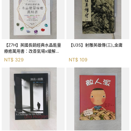
【Z7H】英國長銷經典水晶能量
【U3S】射雕英雄傳(三)_金庸
療癒萬用書：改善氣場x緩解疼
痛x穩定身心x增加財富x促進人
NT$
329
NT$
109
緣，250種水晶礦石給你最完整
的生活對策_菲利