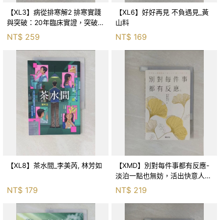
【XL3】病從排寒解2 排寒實踐
【XL6】好好再見 不負遇見_黃
與突破：20年臨床實證，突破排
山料
寒盲點，防治疫毒流感的中醫養
NT$
259
NT$
169
命方略！_李璧如
【XL8】茶水間_李美芮, 林芳如
【XMD】別對每件事都有反應-
淡泊一點也無妨，活出快意人生
的99個禪練習！_枡野俊明, 黃
NT$
179
NT$
219
薇嬪