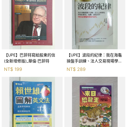
【UPE】巴菲特寫給股東的信
【UPE】波段的紀律：我在海龜
(全新增修版)_華倫‧巴菲特
操盤手訓練、法人交易現場學到
的進場、加碼、退場紀律，守住
NT$
199
NT$
289
紀律獲利至少50％_雷老闆