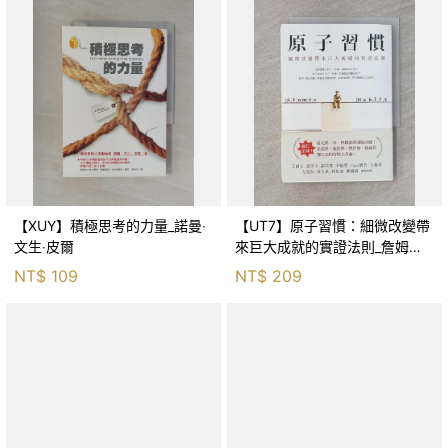
【XUY】積極思考的力量_諾曼‧
【UT7】原子習慣：細微改變帶
文生‧皮爾
來巨大成就的實證法則_詹姆斯‧
克利爾, 蔡世偉
NT$
109
NT$
209