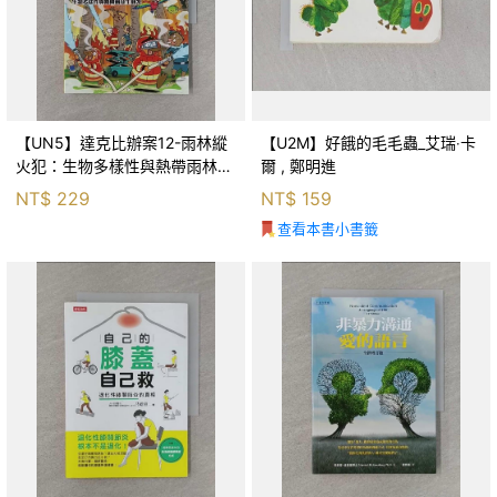
【UN5】達克比辦案12-雨林縱
【U2M】好餓的毛毛蟲_艾瑞‧卡
火犯：生物多樣性與熱帶雨林生
爾 , 鄭明進
態系_柯智元
NT$
229
NT$
159
查看本書小書籤