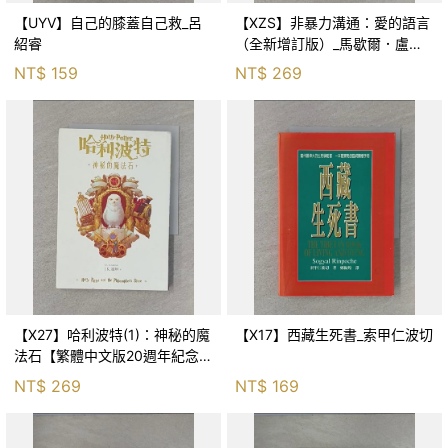
【UYV】自己的膝蓋自己救_呂
【XZS】非暴力溝通：愛的語言
紹睿
（全新增訂版）_馬歇爾．盧森
堡, 蕭寶森
NT$
159
NT$
269
【X27】哈利波特(1)：神秘的魔
【X17】西藏生死書_索甲仁波切
法石【繁體中文版20週年紀念】
_J.K.羅琳, 彭倩文
NT$
269
NT$
169