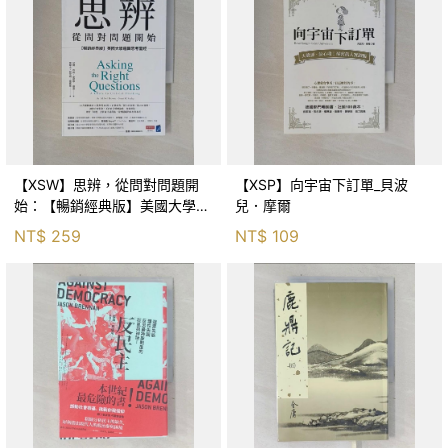
【XSW】思辨，從問對問題開
【XSP】向宇宙下訂單_貝波
始：【暢銷經典版】美國大學邏
兒．摩爾
輯思考聖經_尼爾．布朗, 史都
NT$
259
NT$
109
華．基里, 羅耀宗, 蔡宏明, 黃賓
星