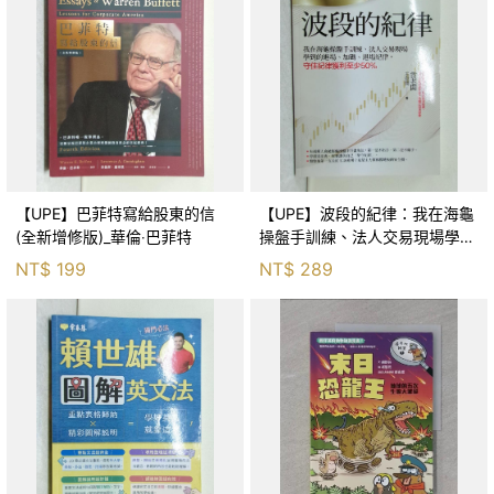
【UPE】巴菲特寫給股東的信
【UPE】波段的紀律：我在海龜
(全新增修版)_華倫‧巴菲特
操盤手訓練、法人交易現場學到
的進場、加碼、退場紀律，守住
NT$
199
NT$
289
紀律獲利至少50％_雷老闆