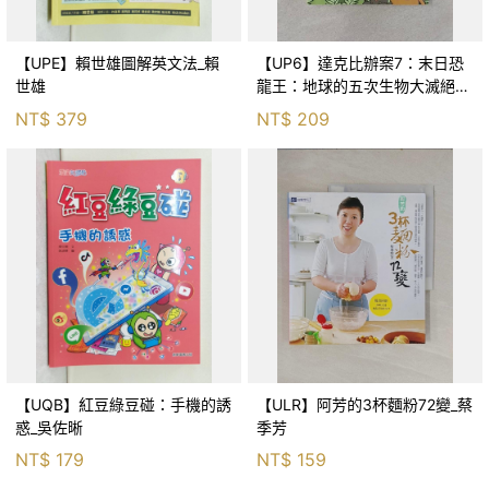
【UPE】賴世雄圖解英文法_賴
【UP6】達克比辦案7：末日恐
世雄
龍王：地球的五次生物大滅絕_
胡妙芬
NT$
379
NT$
209
【UQB】紅豆綠豆碰：手機的誘
【ULR】阿芳的3杯麵粉72變_蔡
惑_吳佐晰
季芳
NT$
179
NT$
159