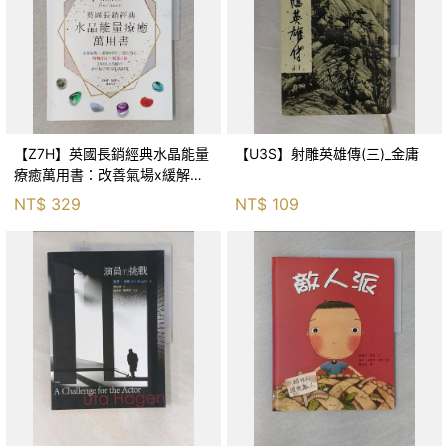
【Z7H】英國長銷經典水晶能量
【U3S】射雕英雄傳(三)_金庸
療癒萬用書：改善氣場x緩解疼
痛x穩定身心x增加財富x促進人
NT$
329
NT$
109
緣，250種水晶礦石給你最完整
的生活對策_菲利