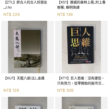
【ZTL】胖古人的古人好朋友
【XS1】挪威的森林上冊_村上春
_J.ho
樹著; 賴明珠譯
NT$
229
NT$
139
【XU7】天龍八部(五)_金庸
【XTY】巨人思維：沒有捷徑，
只有努力，從零開始的股市交易
員_巨人傑
NT$
129
NT$
309