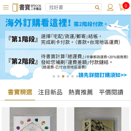
0
書寶精選
注目新品
熱賣推薦
平價閱讀