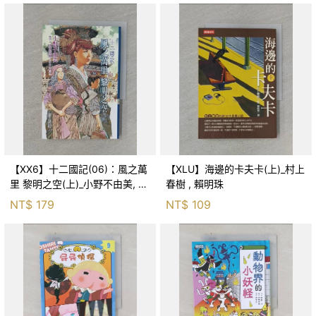
【XX6】十二國記(06)：風之萬
【XLU】海邊的卡夫卡(上)_村上
里 黎明之空(上)_小野不由美, 王
春樹 , 賴明珠
蘊潔
NT$
179
NT$
109