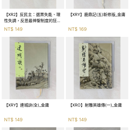
【XR2】反民主：選票失能、理
【XRY】鹿鼎記(五)新修版_金庸
性失調，反思最神聖制度的狂亂
與神話！_傑森‧布倫南, 劉維人
NT$
149
NT$
169
【XRY】連城訣(全)_金庸
【XRO】射雕英雄傳(一)_金庸
NT$
149
NT$
149