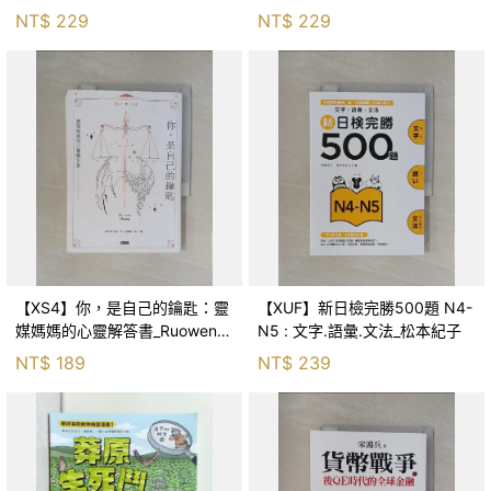
森．海德, 李靜瑤
NT$
229
NT$
229
【XS4】你，是自己的鑰匙：靈
【XUF】新日檢完勝500題 N4-
媒媽媽的心靈解答書_Ruowen
N5 : 文字.語彙.文法_松本紀子
Huang
NT$
189
NT$
239