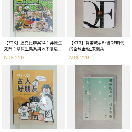
【ZTK】達克比辦案14：莽原生
【XT3】貨幣戰爭5-後QE時代
死鬥：草原生態系與地下環境的
的全球金融_宋鴻兵
生存適應_柯智元
NT$
229
NT$
229