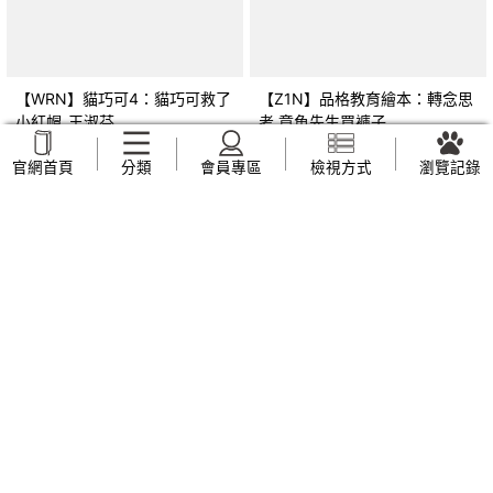
【WRN】貓巧可4：貓巧可救了
【Z1N】品格教育繪本：轉念思
小紅帽_王淑芬
考 章魚先生買褲子
(Octopants)_蘇西‧西尼爾, 黃筱
NT$
159
NT$
169
官網首頁
分類
會員專區
檢視方式
瀏覽記錄
茵
【Z44】早上六點半遇見五月
【UVP】我也不知道自己想要什
天：人生無限公司紀實_趙雅芬
麼_全承煥, 簡郁璇