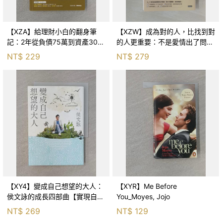
【XZA】給理財小白的翻身筆
【XZW】成為對的人，比找到對
記：2年從負債75萬到資產300
的人更重要：不是愛情出了問
萬，ETF讓我走在財務自由路上_
題，而是認知需要升級！_Mr. P
NT$
229
NT$
279
鐵蛋
【XY4】變成自己想望的大人：
【XYR】Me Before
侯文詠的成長四部曲【實現自
You_Moyes, Jojo
己】_侯文詠
NT$
269
NT$
129