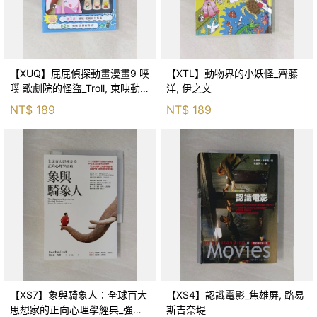
【XUQ】屁屁偵探動畫漫畫9 噗
【XTL】動物界的小妖怪_齊藤
噗 歌劇院的怪盜_Troll, 東映動畫
洋, 伊之文
株式會社, 張東君
NT$
189
NT$
189
【XS7】象與騎象人：全球百大
【XS4】認識電影_焦雄屏, 路易
思想家的正向心理學經典_強納
斯吉奈堤