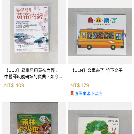
【UQJ】易學易用黃帝內經：
【ULN】公車來了_竹下文子
中醫師反覆研讀的寶典，如今一
般人也能實踐。12條經絡、365
NT$
409
NT$
179
個穴位白話詳解，經之所過，病
查看本書小書籤
之所治。_中里巴人