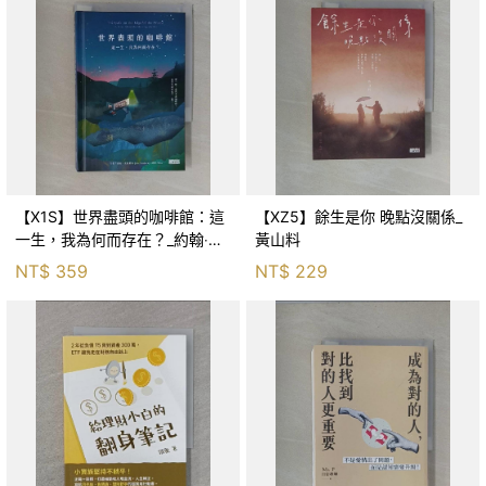
【X1S】世界盡頭的咖啡館：這
【XZ5】餘生是你 晚點沒關係_
一生，我為何而存在？_約翰‧史
黃山料
崔勒基, Elsa
NT$
359
NT$
229