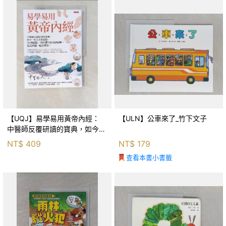
【UQJ】易學易用黃帝內經：
【ULN】公車來了_竹下文子
中醫師反覆研讀的寶典，如今一
般人也能實踐。12條經絡、365
NT$
409
NT$
179
個穴位白話詳解，經之所過，病
查看本書小書籤
之所治。_中里巴人