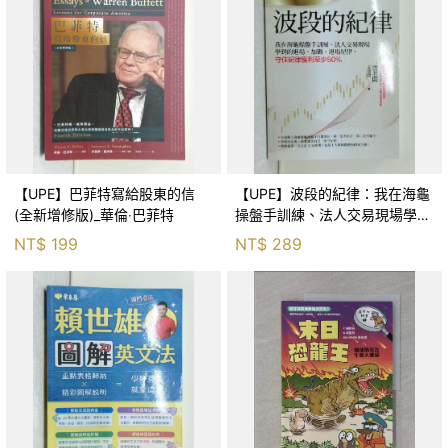
【UPE】巴菲特寫給股東的信
【UPE】波段的紀律：我在海龜
(全新增修版)_華倫‧巴菲特
操盤手訓練、法人交易現場學到
的進場、加碼、退場紀律，守住
NT$
199
NT$
289
紀律獲利至少50％_雷老闆