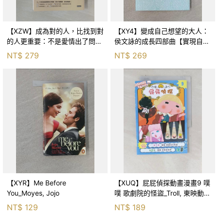
【XZW】成為對的人，比找到對
【XY4】變成自己想望的大人：
的人更重要：不是愛情出了問
侯文詠的成長四部曲【實現自
題，而是認知需要升級！_Mr. P
己】_侯文詠
NT$
279
NT$
269
【XYR】Me Before
【XUQ】屁屁偵探動畫漫畫9 噗
You_Moyes, Jojo
噗 歌劇院的怪盜_Troll, 東映動畫
株式會社, 張東君
NT$
129
NT$
189