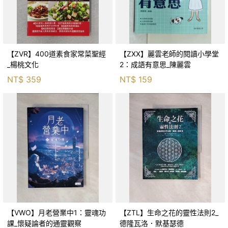
【ZVR】400道素食家常菜聖經
【ZXX】麗雲老師的閱讀小學堂
_楊桃文化
2：成語有意思_陳麗雲
NT$
359
NT$
159
【VWO】月老營業中1：靈魂功
【ZTL】生命之花的靈性法則2_
課_懷疑論者的通靈觀察
德隆瓦洛．默基瑟德