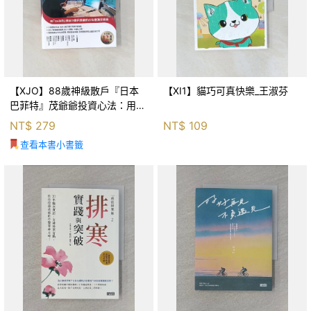
【XJO】88歲神級散戶『日本
【XI1】貓巧可真快樂_王淑芬
巴菲特』茂爺爺投資心法：用
「126法則」滾出18億円資產的
NT$
279
NT$
109
69年股海交易術_藤本茂, 賴惠
查看本書小書籤
鈴