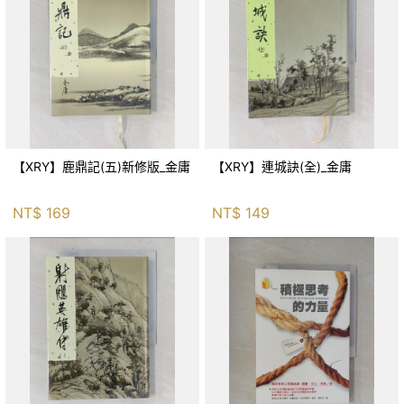
【XRY】鹿鼎記(五)新修版_金庸
【XRY】連城訣(全)_金庸
NT$
169
NT$
149