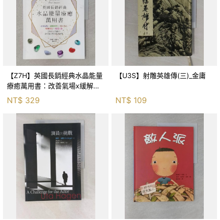
【Z7H】英國長銷經典水晶能量
【U3S】射雕英雄傳(三)_金庸
療癒萬用書：改善氣場x緩解疼
痛x穩定身心x增加財富x促進人
NT$
329
NT$
109
緣，250種水晶礦石給你最完整
的生活對策_菲利