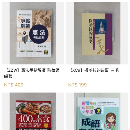
【ZZW】憲法爭點解讀_歐律師
【XC9】撒哈拉的故事_三毛
編著
NT$
409
NT$
199