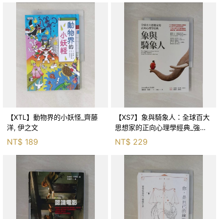
【XTL】動物界的小妖怪_齊藤
【XS7】象與騎象人：全球百大
洋, 伊之文
思想家的正向心理學經典_強納
森．海德, 李靜瑤
NT$
189
NT$
229