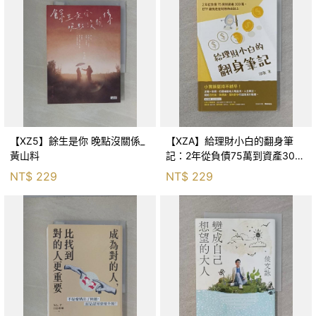
【XZ5】餘生是你 晚點沒關係_
【XZA】給理財小白的翻身筆
黃山料
記：2年從負債75萬到資產300
萬，ETF讓我走在財務自由路上_
NT$
229
NT$
229
鐵蛋