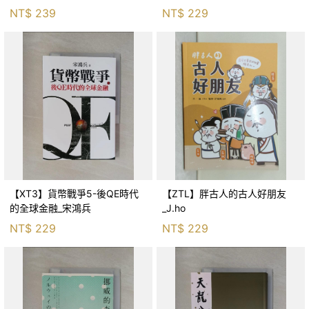
生存適應_柯智元
NT$
239
NT$
229
【XT3】貨幣戰爭5-後QE時代
【ZTL】胖古人的古人好朋友
的全球金融_宋鴻兵
_J.ho
NT$
229
NT$
229