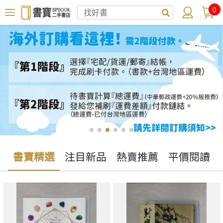
0
書寶精選
注目新品
熱賣推薦
平價閱讀