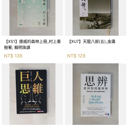
【XS1】挪威的森林上冊_村上春
【XU7】天龍八部(五)_金庸
樹著; 賴明珠譯
NT$
139
NT$
129