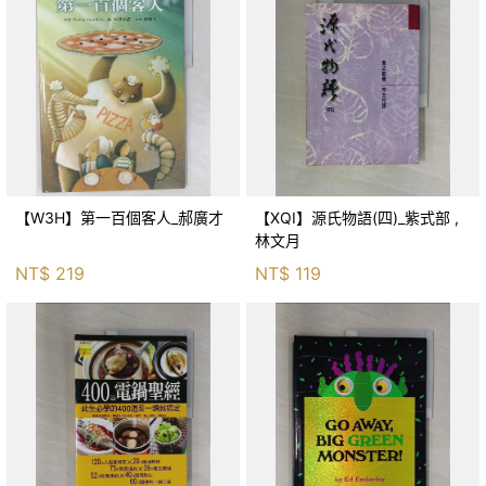
【W3H】第一百個客人_郝廣才
【XQI】源氏物語(四)_紫式部 ,
林文月
NT$
219
NT$
119