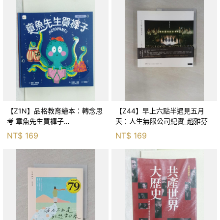
【Z1N】品格教育繪本：轉念思
【Z44】早上六點半遇見五月
考 章魚先生買褲子
天：人生無限公司紀實_趙雅芬
(Octopants)_蘇西‧西尼爾, 黃筱
NT$
169
NT$
169
茵