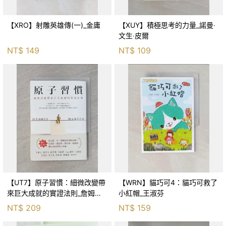
【XRO】射雕英雄傳(一)_金庸
【XUY】積極思考的力量_諾曼‧
文生‧皮爾
NT$
149
NT$
109
【UT7】原子習慣：細微改變帶
【WRN】貓巧可4：貓巧可救了
來巨大成就的實證法則_詹姆斯‧
小紅帽_王淑芬
克利爾, 蔡世偉
NT$
209
NT$
159