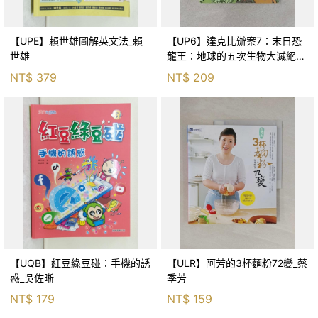
【UPE】賴世雄圖解英文法_賴
【UP6】達克比辦案7：末日恐
世雄
龍王：地球的五次生物大滅絕_
胡妙芬
NT$
379
NT$
209
【UQB】紅豆綠豆碰：手機的誘
【ULR】阿芳的3杯麵粉72變_蔡
惑_吳佐晰
季芳
NT$
179
NT$
159