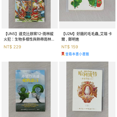
【UN5】達克比辦案12-雨林縱
【U2M】好餓的毛毛蟲_艾瑞‧卡
火犯：生物多樣性與熱帶雨林生
爾 , 鄭明進
態系_柯智元
NT$
229
NT$
159
查看本書小書籤