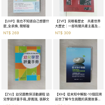
【UVP】我也不知道自己想要什
【ZVF】另眼看歷史 共產世界
麼_全承煥, 簡郁璇
大歷史：一部有關共產主義及共
產黨兩百年的興衰史_呂正理
NT$
269
NT$
309
【ZVJ】幼兒園教保活動課程 幼
【XIH】從未知中解脫-10個回溯
兒學習評量手冊_廖鳳瑞, 張靜文
前世了解今生挑戰的真實故事_
羅伯特．舒