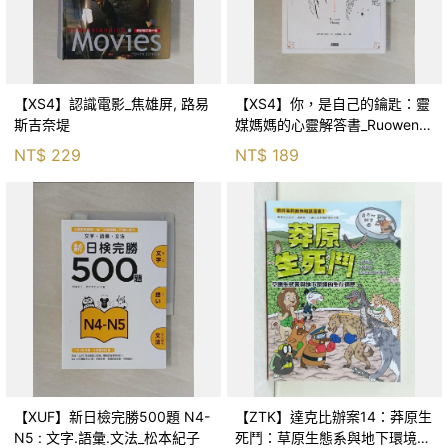
【XS4】認識電影_焦雄屏, 路易
【XS4】你，是自己的鑰匙：靈
斯吉奈堤
媒媽媽的心靈解答書_Ruowen
Huang
NT$
229
NT$
189
【XUF】新日檢完勝500題 N4-
【ZTK】達克比辦案14：莽原生
N5 : 文字.語彙.文法_松本紀子
死鬥：草原生態系與地下環境的