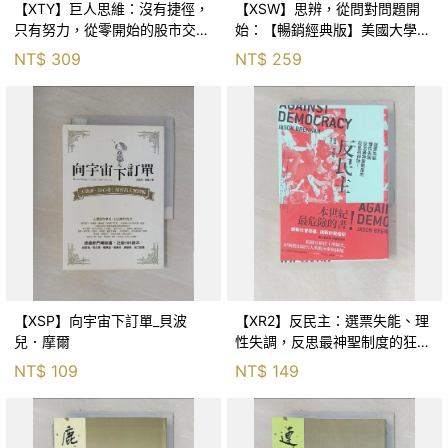
【XTY】巨人思維：沒有捷徑，
【XSW】思辨，從問對問題開
只有努力，從零開始的股市交易
始：【暢銷經典版】美國大學邏
員_巨人傑
輯思考聖經_尼爾．布朗, 史都
NT$
309
NT$
259
華．基里, 羅耀宗, 蔡宏明, 黃賓
星
【XSP】向宇宙下訂單_貝波
【XR2】反民主：選票失能、理
兒．摩爾
性失調，反思最神聖制度的狂亂
與神話！_傑森‧布倫南, 劉維人
NT$
109
NT$
149