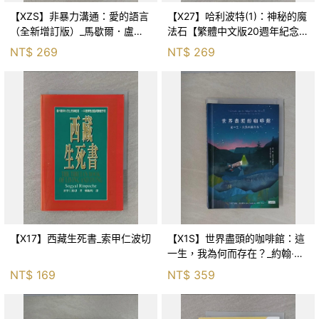
【XZS】非暴力溝通：愛的語言
【X27】哈利波特(1)：神秘的魔
（全新增訂版）_馬歇爾．盧森
法石【繁體中文版20週年紀念】
堡, 蕭寶森
_J.K.羅琳, 彭倩文
NT$
269
NT$
269
【X17】西藏生死書_索甲仁波切
【X1S】世界盡頭的咖啡館：這
一生，我為何而存在？_約翰‧史
崔勒基, Elsa
NT$
169
NT$
359