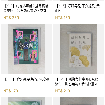
【XL3】病從排寒解2 排寒實踐
【XL6】好好再見 不負遇見_黃
與突破：20年臨床實證，突破排
山料
寒盲點，防治疫毒流感的中醫養
NT$
259
NT$
169
命方略！_李璧如
【XL8】茶水間_李美芮, 林芳如
【XMD】別對每件事都有反應-
淡泊一點也無妨，活出快意人生
的99個禪練習！_枡野俊明, 黃
NT$
179
NT$
219
薇嬪