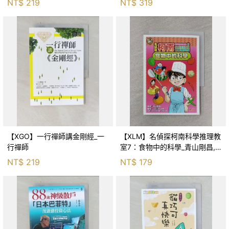
NT$
219
NT$
319
【XGO】一行禪師講金剛經_一
【XLM】名偵探柯南科學推理教
行禪師
室7：食物中的科學_青山剛昌,
Galileo工房, 黃薇嬪
NT$
219
NT$
179