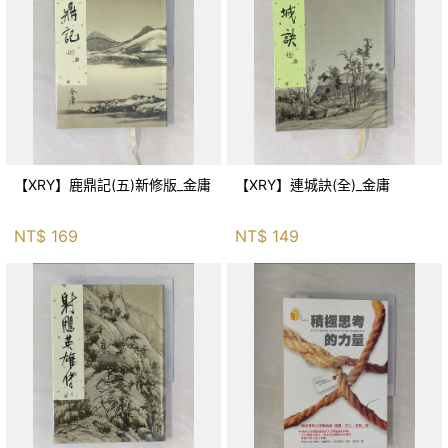
【XRY】鹿鼎記(五)新修版_金庸
【XRY】連城訣(全)_金庸
NT$
169
NT$
149