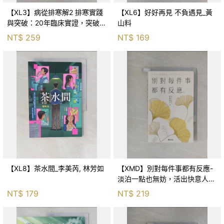
【XL3】病從排寒解2 排寒實踐
【XL6】好好再見 不負遇見_黃
與突破：20年臨床實證，突破排
山料
寒盲點，防治疫毒流感的中醫養
NT$
259
NT$
169
命方略！_李璧如
【XL8】茶水間_李美芮, 林芳如
【XMD】別對每件事都有反應-
淡泊一點也無妨，活出快意人生
的99個禪練習！_枡野俊明, 黃
NT$
179
NT$
219
薇嬪