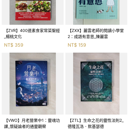
【ZVR】400道素食家常菜聖經
【ZXX】麗雲老師的閱讀小學堂
_楊桃文化
2：成語有意思_陳麗雲
NT$
359
NT$
159
【VWO】月老營業中1：靈魂功
【ZTL】生命之花的靈性法則2_
課_懷疑論者的通靈觀察
德隆瓦洛．默基瑟德