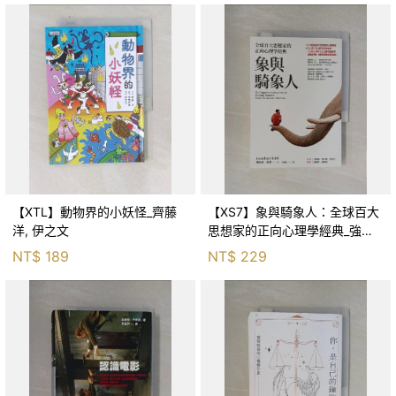
【XTL】動物界的小妖怪_齊藤
【XS7】象與騎象人：全球百大
洋, 伊之文
思想家的正向心理學經典_強納
森．海德, 李靜瑤
NT$
189
NT$
229