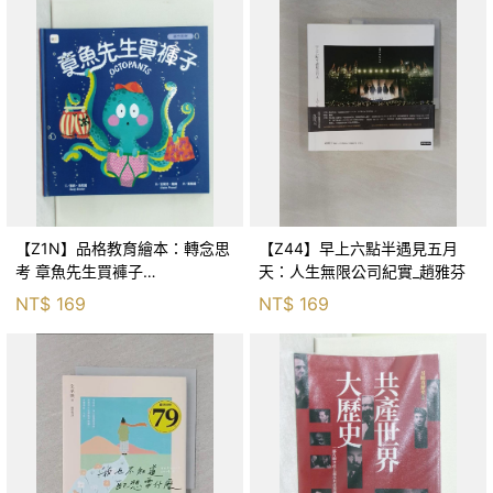
【Z1N】品格教育繪本：轉念思
【Z44】早上六點半遇見五月
考 章魚先生買褲子
天：人生無限公司紀實_趙雅芬
(Octopants)_蘇西‧西尼爾, 黃筱
NT$
169
NT$
169
茵