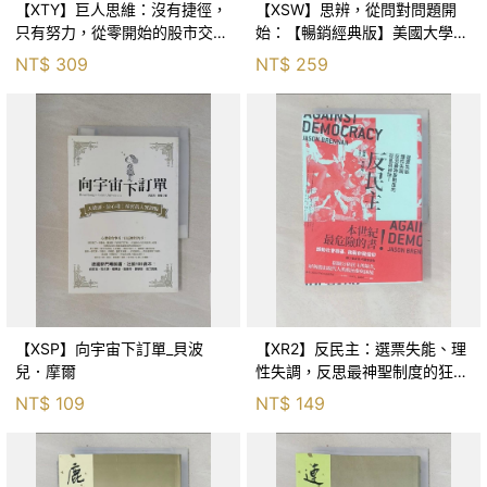
【XTY】巨人思維：沒有捷徑，
【XSW】思辨，從問對問題開
只有努力，從零開始的股市交易
始：【暢銷經典版】美國大學邏
員_巨人傑
輯思考聖經_尼爾．布朗, 史都
NT$
309
NT$
259
華．基里, 羅耀宗, 蔡宏明, 黃賓
星
【XSP】向宇宙下訂單_貝波
【XR2】反民主：選票失能、理
兒．摩爾
性失調，反思最神聖制度的狂亂
與神話！_傑森‧布倫南, 劉維人
NT$
109
NT$
149