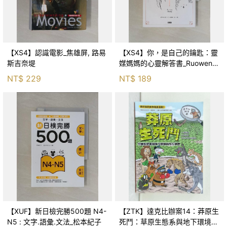
【XS4】認識電影_焦雄屏, 路易
【XS4】你，是自己的鑰匙：靈
斯吉奈堤
媒媽媽的心靈解答書_Ruowen
Huang
NT$
229
NT$
189
【XUF】新日檢完勝500題 N4-
【ZTK】達克比辦案14：莽原生
N5 : 文字.語彙.文法_松本紀子
死鬥：草原生態系與地下環境的