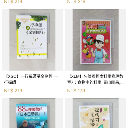
NT$
219
NT$
319
【XGO】一行禪師講金剛經_一
【XLM】名偵探柯南科學推理教
行禪師
室7：食物中的科學_青山剛昌,
Galileo工房, 黃薇嬪
NT$
219
NT$
179