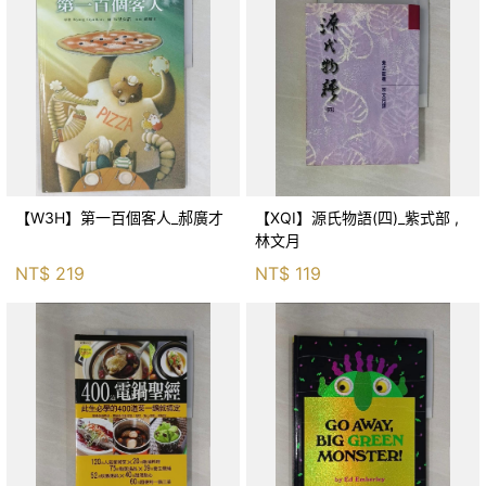
【W3H】第一百個客人_郝廣才
【XQI】源氏物語(四)_紫式部 ,
林文月
NT$
219
NT$
119