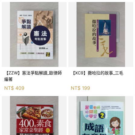
【ZZW】憲法爭點解讀_歐律師
【XC9】撒哈拉的故事_三毛
編著
NT$
409
NT$
199