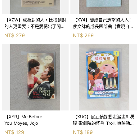
【XZW】成為對的人，比找到對
【XY4】變成自己想望的大人：
的人更重要：不是愛情出了問
侯文詠的成長四部曲【實現自
題，而是認知需要升級！_Mr. P
己】_侯文詠
NT$
279
NT$
269
【XYR】Me Before
【XUQ】屁屁偵探動畫漫畫9 噗
You_Moyes, Jojo
噗 歌劇院的怪盜_Troll, 東映動畫
株式會社, 張東君
NT$
129
NT$
189