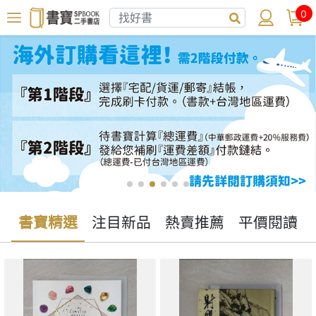
0
書寶精選
注目新品
熱賣推薦
平價閱讀