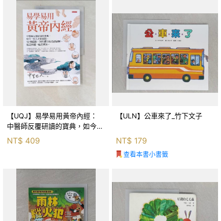
【UQJ】易學易用黃帝內經：
【ULN】公車來了_竹下文子
中醫師反覆研讀的寶典，如今一
般人也能實踐。12條經絡、365
NT$
409
NT$
179
個穴位白話詳解，經之所過，病
查看本書小書籤
之所治。_中里巴人