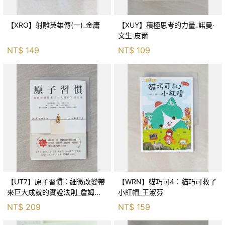
【XRO】射雕英雄傳(一)_金庸
【XUY】積極思考的力量_諾曼‧
文生‧皮爾
NT$
149
NT$
109
【UT7】原子習慣：細微改變帶
【WRN】貓巧可4：貓巧可救了
來巨大成就的實證法則_詹姆斯‧
小紅帽_王淑芬
克利爾, 蔡世偉
NT$
209
NT$
159