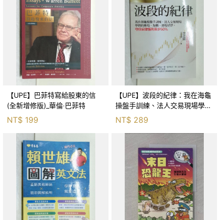
【UPE】巴菲特寫給股東的信
【UPE】波段的紀律：我在海龜
(全新增修版)_華倫‧巴菲特
操盤手訓練、法人交易現場學到
的進場、加碼、退場紀律，守住
NT$
199
NT$
289
紀律獲利至少50％_雷老闆