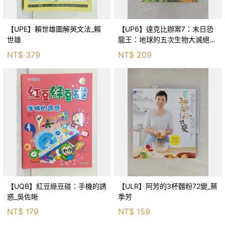
【UPE】賴世雄圖解英文法_賴
【UP6】達克比辦案7：末日恐
世雄
龍王：地球的五次生物大滅絕_
胡妙芬
NT$
379
NT$
209
【UQB】紅豆綠豆碰：手機的誘
【ULR】阿芳的3杯麵粉72變_蔡
惑_吳佐晰
季芳
NT$
179
NT$
159