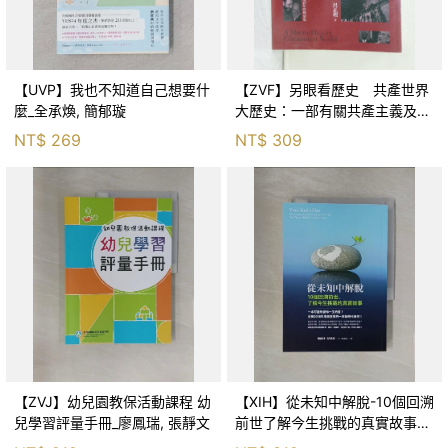
【UVP】我也不知道自己想要什
【ZVF】另眼看歷史 共產世界
麼_全承煥, 簡郁璇
大歷史：一部有關共產主義及共
產黨兩百年的興衰史_呂正理
NT$
269
NT$
309
【ZVJ】幼兒園教保活動課程 幼
【XIH】從未知中解脫-10個回溯
兒學習評量手冊_廖鳳瑞, 張靜文
前世了解今生挑戰的真實故事_
羅伯特．舒