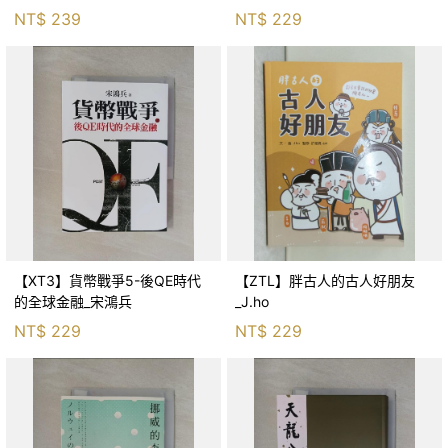
生存適應_柯智元
NT$
239
NT$
229
【XT3】貨幣戰爭5-後QE時代
【ZTL】胖古人的古人好朋友
的全球金融_宋鴻兵
_J.ho
NT$
229
NT$
229