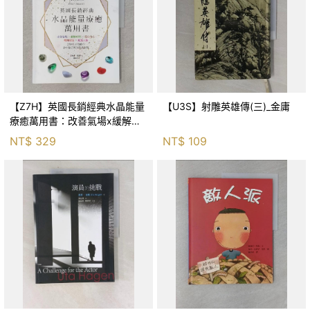
【Z7H】英國長銷經典水晶能量
【U3S】射雕英雄傳(三)_金庸
療癒萬用書：改善氣場x緩解疼
痛x穩定身心x增加財富x促進人
NT$
329
NT$
109
緣，250種水晶礦石給你最完整
的生活對策_菲利