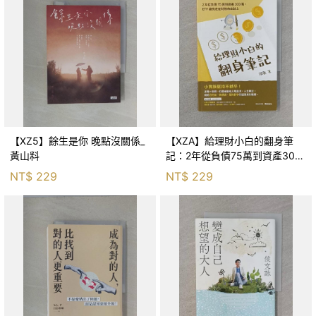
【XZ5】餘生是你 晚點沒關係_
【XZA】給理財小白的翻身筆
黃山料
記：2年從負債75萬到資產300
萬，ETF讓我走在財務自由路上_
NT$
229
NT$
229
鐵蛋