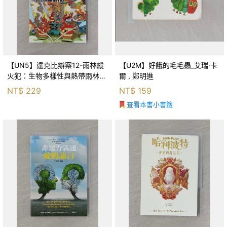
【UN5】達克比辦案12-雨林縱
【U2M】好餓的毛毛蟲_艾瑞‧卡
火犯：生物多樣性與熱帶雨林生
爾 , 鄭明進
態系_柯智元
NT$
229
NT$
159
查看本書小書籤