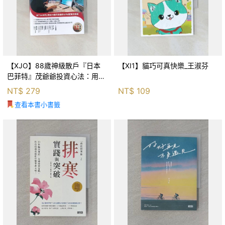
【XJO】88歲神級散戶『日本
【XI1】貓巧可真快樂_王淑芬
巴菲特』茂爺爺投資心法：用
「126法則」滾出18億円資產的
NT$
279
NT$
109
69年股海交易術_藤本茂, 賴惠
查看本書小書籤
鈴