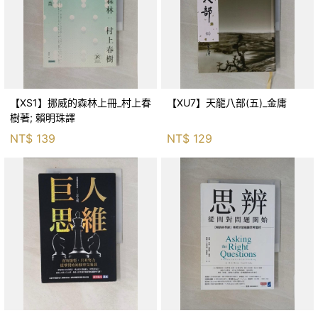
【XS1】挪威的森林上冊_村上春
【XU7】天龍八部(五)_金庸
樹著; 賴明珠譯
NT$
139
NT$
129