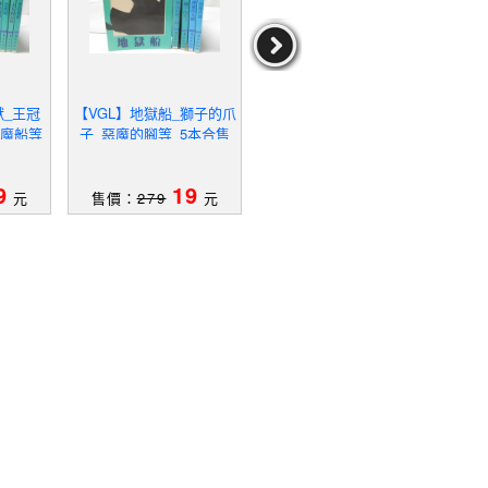
獸_王冠
【VGL】地獄船_獅子的爪
【WBA】深夜疑案_夜光
【W
色魔船等
子_惡魔的腳等_5本合售
怪獸_閃光暗號_恐怖谷等
魔的
_5本合售
9
19
19
元
售價：
279
元
售價：
279
元
售