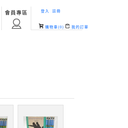
登入
註冊
會員專區
購物車(
0
)
我的訂單