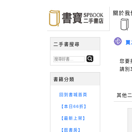
關於我
買
二手書搜尋
您要
請別
書籍分類
回到書城首頁
其他
【本日66折】
【最新上架】
【逛書房】