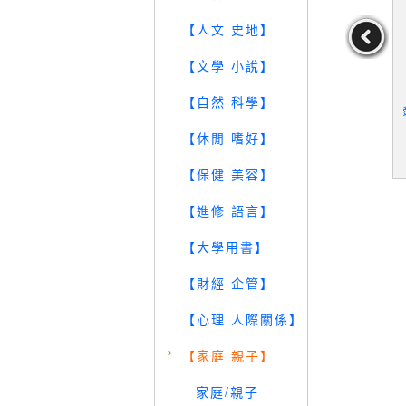
【人文 史地】
【文學 小說】
鐳的居禮夫
【WUG】水滸傳_鏡花緣_
【QZE】中國創作童話-2
【自然 科學】
版社]編輯部
今古奇觀_聊齋誌異_4本
8、30冊_2本合售_台灣部
輯
合售
分(2)、(4)
館出版社]編
【休閒 嗜好】
編輯
19
19
19
元
售價：
279
元
售價：
299
元
【保健 美容】
【進修 語言】
【大學用書】
【財經 企管】
【心理 人際關係】
【家庭 親子】
家庭/親子