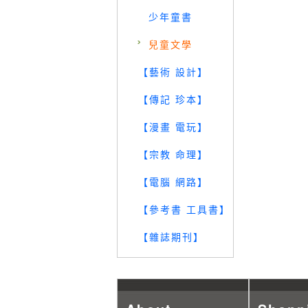
少年童書
兒童文學
【藝術 設計】
【傳記 珍本】
【漫畫 電玩】
【宗教 命理】
【電腦 網路】
【參考書 工具書】
【雜誌期刊】