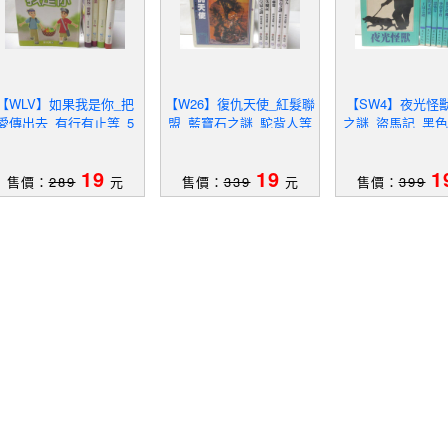
【WLV】如果我是你_把
【W26】復仇天使_紅髮聯
【SW4】夜光怪
愛傳出去_有行有止等_5
盟_藍寶石之謎_駝背人等
之謎_盜馬記_黑
本合售
_6本合售_福爾摩斯探案
_9本合售
全集
19
19
1
售價：
289
元
售價：
339
元
售價：
399