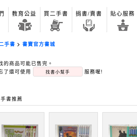
們
教育公益
買二手書
捐書/賣書
貼心服務
二手書
>
書寶官方書城
找的商品可能已售完。
忘了還可使用
服務喔!
找書小幫手
二手書推薦