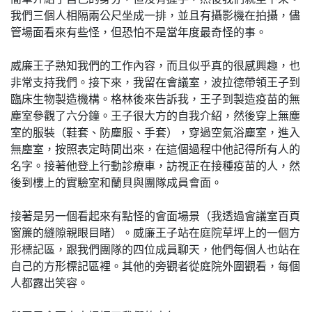
我們三個人相隔兩公尺坐成一排，並且有攝影機在拍攝，儘
管場面看來有些怪，但恐怕不是當年度最奇怪的事。
威廉王子熟知我們的工作內容，而且似乎真的很感興趣，也
非常支持我們。接下來，我留在會議室，波拉德帶領王子到
臨床生物製造機構。格林後來告訴我，王子到製造疫苗的無
塵室參觀了六分鐘。王子很大方的自我介紹，然後穿上無塵
室的服裝（鞋套、防塵服、手套），穿過空氣浴塵室，進入
無塵室，按照表定時間出來，在這個過程中他記得所有人的
名字。接著他登上行動診療車，訪視正在接種疫苗的人，然
後到樓上的實驗室和蘭貝與團隊成員會面。
接著是另一個看起來有點怪的會面場景（我透過會議室百頁
窗簾的縫隙親眼目睹）。威廉王子站在庭院草坪上的一個方
形標記區，跟我們團隊的四位成員聊天，他們每個人也站在
自己的方形標記區裡。其他的旁觀者從庭院外圍觀看，每個
人都露出笑容。