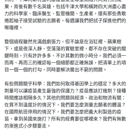
果，背後有數千名英雄，包括牛津大學和橫跨四大洲盡心盡
力的科學家、臨床醫生、監管機關、生產者，還有那些勇敢
捲起袖子接受試驗的志願者，每週讓我們把拭子探進他們的
喉嚨裡。
整個過程雖然充滿戲劇張力，但不論是在浴缸裡、蘋果樹
下，或是夜深人靜、空蕩蕩的實驗室裡，都不存在突破的關
鍵時刻，只有許許多多、不計其數的微小時分。我們必須一
而再、再而三的確認每一個細節都正確無誤，把清單上的項
目一個一個的打勾，同時要解決層出不窮的問題。
有些問題關乎科學：我們如何取得基因學上的穩定？多大的
劑量可以讓疫苗產生最強的保護力？疫苗應該打幾劑？接種
時間應該相隔多久？其他的問題與經濟、政治和物流有關：
在買不到溫度計的情況下，我們要怎麼測量志願者的體溫？
在國際航班停飛的情況下，我們要怎麼把義大利製造的疫
苗，拿到英國來施打？所有的經費要從哪裡來？我們有無數
的漸進式小步驟要走。