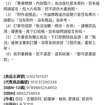
（2）『賣場標題、內容簡介』為出版社原本資料，若有疑
問請留言，但人力有限，恕不提供大量詢問。
（3）『附件或贈品』，不論標題或內容簡介是否有標示，
請都以『沒有附件，沒有贈品』為參考。
（4）訂單完成即『無法加購、修改、合併』，請確認品
項、優惠後，再下訂結帳。如有疑問請留言告知。
（5）二手書皆為獨立商品，下訂即刪除該品項，故『取
消』後無法重新訂購，須等系統安排『2個月後』重新上
架。
（6）收到書籍後，若不滿意，或有缺漏，『都可退書退
款』。
[商品主貨號]
U102101337
[代售商品編號]
101237200339
[ISBN-13碼]
9789865254650
[ISBN]
9865254654
[作者]
莎拉．吉爾伯特, 凱薩琳．格林, 廖建容, 郭貞伶
[出版社]
天下文化