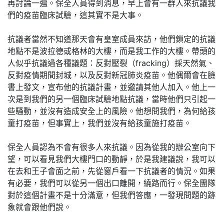
再討論一遍。保全人員得到消息，早上會有一群人來抗議我
們的疫苗臨床試驗，這其實不是大事。
抗議者當然不知道那天會有皇室成員來訪，他們鎖定的抗議
地點不是波拉德或格林的大樓，而是我工作的大樓。帶頭的
人似乎抗議過各種議題：反對壓裂（fracking）採天然氣、
反對疫情期間封城，以及反對新冠肺炎疫苗。他偶爾會在臉
書上發文，宣布他的抗議計畫，並邀請其他人加入。他上一
次是到我們的另一個臨床試驗地點抗議，當時他們只引起一
些騷動，並沒有造成安全上的風險。他想問我們，為何給孩
童打疫苗，但事實上，我們並沒有給孩童施打疫苗。
保全人員認為不會有很多人來抗議。因為從我的辦公室向下
望，可以看見我們大樓門口的動靜，於是我建議說，我可以
在去和王子會面之前，先從窗戶看一下抗議者的情況。如果
有必要，我們可以從另一個出口離開，繞路而行。保全團隊
對於這個計畫不是十分滿意，但我們答應，一發現問題的跡
象就會跟他們說。