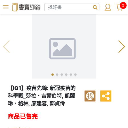
0
【IQ1】疫苗先鋒: 新冠疫苗的
科學戰_莎拉．吉爾伯特, 凱薩
找
琳．格林, 廖建容, 郭貞伶
商品已售完