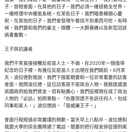
子、首相會面，在其他的日子，我們必須一邊拯救全世界，
一邊修理中央暖氣系統。在某些日子，我們喝香檳開心慶
祝，在其他的日子，我們會發現午餐找不到東西可吃。有時
候，我們要和我們的雇主、媒體、一大群黃蜂以及新型冠狀
病毒奮戰。
王子與抗議者
我們不常直接接觸反疫苗人士，不過，在2020年一個值得
紀念的日子裡，有幾位反疫苗人士出現在我們眼前。6月某
天，波拉德對我說，我們下個星期要和一位非常重要的訪客
會面。我問波拉德，這位訪客是不是政治人物。我極度感激
英國政府給我們資金，但有點擔心，我們這裡現在成了政治
人物的「必訪」拍照景點。「你要保證不告訴任何人，包括
同事和家人，」波拉德說，「是威廉王子。」
會面行程經過非常嚴謹的規劃。當天早上八點半，波拉德和
我跟大學的保全團隊通了電話，簡要的把行程安排從頭到尾