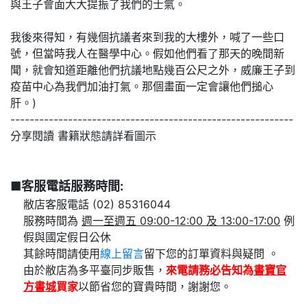
與王子會面大大提振了我們的士氣。
我後來得知，有幾個抗議者來到我的大樓外，喊了一些口
號，但當時我人在醫學中心。假如他們看了那天的晚間新
聞，就會知道距離他們抗議地點幾百公尺之外，威廉王子到
疫苗中心為我們加油打氣。那個畫面一定會讓他們搥心
肝。)
-----------------------------------------------------------
分享閱讀 書籍狀態請詳看圖示
■客服電話服務時間:
敝店客服電話 (02) 85316044
服務時間為
週一至週五 09:00-12:00 及 13:00-17:00
例
假與國定假日公休
其餘時間請使用
線上留言
留下您的訂單資料與疑問 。
由於敝店為多平臺同步販售，
來電請務必告知為
書寶官
方書城
買家
以節省您的寶貴時間，謝謝您。