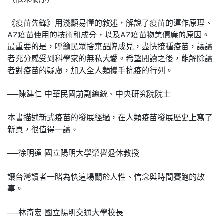
《疫苗先鋒》用淺顯易懂的敘述，解說了疫苗的運作原理、
AZ疫苗使用的技術和成分，以及AZ疫苗物美價廉的原因。
最重要的是，呼籲民眾捨棄品牌成見，盡快接種疫苗，讓讀
者充分感受到科學家的無私大愛。希望閱讀之後，能解除讀
者對疫苗的疑慮，加入全人類攜手抗疫的行列。
──陳建仁 中華民國前副總統、中央研究院院士
本書描述新式疫苗的發展經過，在人類疫苗發展歷史上寫了
新頁，很值得一讀。
──徐明達 國立陽明大學榮譽退休教授
讓台灣讀者一睹為快這場關於人性、信念與時間賽跑的故
事。
──林奇宏 國立陽明交通大學校長