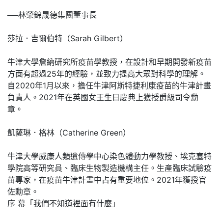
──林榮錦晟德集團董事長
莎拉．吉爾伯特（Sarah Gilbert）
牛津大學詹納研究所疫苗學教授，在設計和早期開發新疫苗
方面有超過25年的經驗，並致力提高大眾對科學的理解。
自2020年1月以來，擔任牛津阿斯特捷利康疫苗的牛津計畫
負責人。2021年在英國女王生日慶典上獲授爵級司令勳
章。
凱薩琳．格林（Catherine Green）
牛津大學威康人類遺傳學中心染色體動力學教授、埃克塞特
學院高等研究員、臨床生物製造機構主任。生產臨床試驗疫
苗專家，在疫苗牛津計畫中占有重要地位。2021年獲授官
佐勳章。
序 幕「我們不知道裡面有什麼」