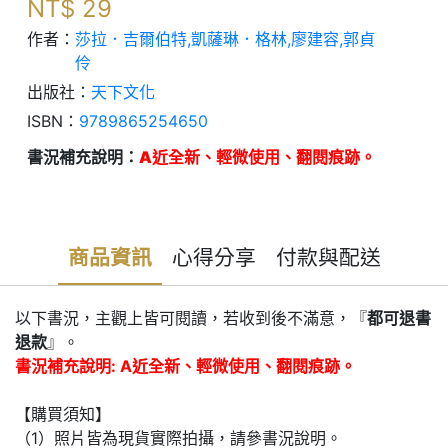
NT$
29
作者：
莎拉．吉爾伯特,凱薩琳．格林,廖建容,郭貞
伶
出版社：
天下文化
ISBN：
9789865254650
書況補充說明：
A近全新、輕微使用、翻閱痕跡。
商品資訊
心得分享
付款與配送
以下書況，主觀上皆可閱讀，若收到後不滿意，『
都可退書
退款
』。
書況補充說明: A近全新、輕微使用、翻閱痕跡。
【購買須知】
（1）照片皆為現貨實際拍攝，請參書況說明。