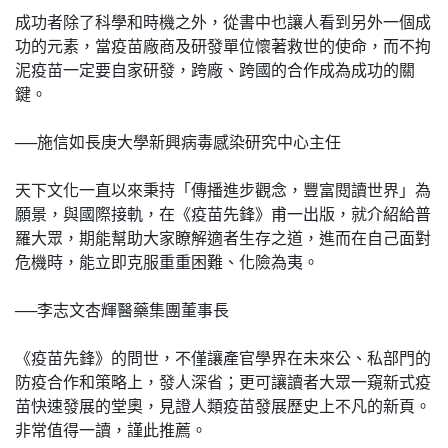
成功者除了科學和時機之外，從書中也讓人看到另外一個成
功的元素，當疫苗廠商及研發單位懷著救世的使命，而不拘
泥疫苗一定要自家研發，跨廠、跨國的合作成為成功的關
鍵。
──施信如長庚大學新興病毒感染研究中心主任
天下文化一直以來秉持「傳播進步觀念，豐富閱讀世界」為
願景，與國際接軌，在《疫苗先鋒》甫一出版，就介紹給普
羅大眾，期能幫助大家瞭解適者生存之道，進而在自己面對
危機時，能立即克服重重困難、化險為夷。
──李志文杏輝醫藥集團董事長
《疫苗先鋒》的問世，不僅讓產官學界在未來公、私部門的
防疫合作和策略上，發人深省；更可讓讀者大眾一窺新式疫
苗快速發展的堂奧，見證人類疫苗發展歷史上不凡的新頁。
非常值得一讀，謹此推薦。