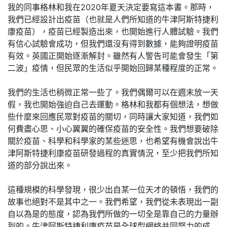
我的同事格林和我在2020年夏天決定要寫這本書。那時，
我們已經設計出疫苗（也就是人們所知道的牛津阿斯特捷利
康疫苗），疫苗已經製造出來，也開始進行人體試驗。我們
有信心試驗會成功，但我們還沒有得到數據，能夠證明疫苗
有效。英國正開始逐漸解封。雖然有人警告可能會發生「第
二波」疫情，但民眾的生活似乎開始回歸某種程度的正常。
我們的生活也稍微正常一些了。我們偶爾可以在週末放一天
假，我也開始強迫自己去運動。格林和我都有個想法，想做
些什麼來回應民眾對疫苗的關切，同時讓大家知道，我們如
何費盡心思、小心翼翼的確保疫苗的安全性。我們想要破除
關於疫苗、科學和科學家的某些迷思，也希望有機會說出牛
津阿斯特捷利康疫苗研發過程的真實情況，至少把我們所知
道的部分說出來。
這種規模的科學發現，很少出自某一位天才的頓悟，我們的
故事也絕對不是其中之一。我們希望，我們從未表現出一副
自以為是的態度，認為我們所做的一切全是靠自己的力量辦
到的。牛津阿斯特捷利康疫苗是全球型網絡共同努力的成