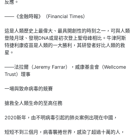
反應。
——《金融時報》（Financial Times）
這是人類歷史上最偉大、最具開創性的時刻之一，可與人類
登陸月球、發現DNA或是初次登上聖母峰相比。牛津阿斯
特捷利康疫苗是人類的一大勝利，其研發者好比人類的救
星。
——法拉爾（Jeremy Farrar），威康基金會（Wellcome
Trust）理事
一場與致命病毒的競賽
搶救全人類生命的至高任務
2020新年，由不明病毒引起的肺炎案例出現在中國，
短短不到三個月，病毒襲捲世界，感染了超過十萬的人，