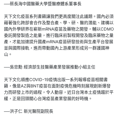
──蔡長海中國醫藥大學暨醫療體系董事長
天下文化疫苗系列書籍讓我們更高度關注此議題。國內必須
藉著強化跨部會合作及整合產、學、研、醫的潛能、建構以
國內外學研界在嶄新mRNA疫苗及藥物之開發，輔以CDMO
委託開發製造之能量，進行臨床前製程開發及臨床藥物之量
產，才能加速提升國產mRNA疫苗研發技術與生產平台發展
並與國際接軌，進而帶動國內上游產業形成另一群護國神
山。
──吳忠勳 經濟部生技醫藥產業發展推動小組主任
天下文化順應COVID-19疫情出版一系列報導疫苗相關書
籍，像是AZ與BNT疫苗在面對疫情危機時刻展現創新爆發
力而研發上市的過程，令人動容，近日台灣本土疫情趨於平
緩，正是回頭關心台灣疫苗產業發展的好時機。
──洪子仁 新光醫院副院長