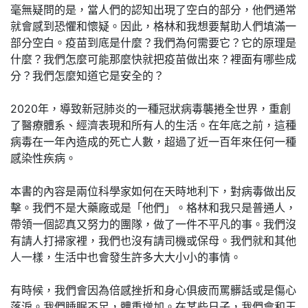
毫無疑問的是，當人們的認知出現了空白的部分，他們通常
就會感到恐懼和懷疑。因此，格林和我想要幫助人們填滿一
部分空白。疫苗到底是什麼？我們為何需要它？它的原理是
什麼？我們怎麼可能那麼快就把疫苗做出來？裡面有哪些成
分？我們怎麼知道它是安全的？
2020年，導致新冠肺炎的一種冠狀病毒襲捲全世界，重創
了醫療體系、經濟表現和所有人的生活。在年底之前，這種
病毒在一年內造成的死亡人數，超過了近一百年來任何一種
感染性疾病。
本書的內容是兩位科學家如何在天時地利下，對病毒做出反
擊。我們不是大藥廠或是「他們」。格林和我只是普通人，
帶領一個認真又努力的團隊，做了一件不平凡的事。我們沒
有請人打掃家裡，我們也沒有請司機或保母。我們就和其他
人一樣，生活中也會發生許多大大小小的事情。
有時候，我們會因為倍感挫折和身心俱疲而罵髒話或是傷心
落淚。我們睡眠不足，體重增加。在某些日子，我們會和王