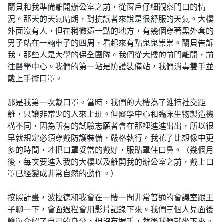
蘭貝和我準備離開辦公室之前，從窗戶仔細觀察門口的情
況。那天的天氣晴朗，對抗議者來說是很舒服的天氣。大樓
外面沒有人，但在稍微遠一點的地方，有幾個穿著黑外套的
男子站在一輛車子的四周，看起來有點鬼鬼祟祟。蘭貝告訴
我，那些人是大學的保全團隊。我們從大樓的前門離開，前
往醫學中心。我們的第一站是防護裝備站，我們消毒雙手並
戴上手術口罩。
那是我第一次戴口罩。當時，我們的大樓為了維持社交距
離，只讓非常少的人來上班。但醫學中心和臨床生物製造機
構不同，因為所有的試驗志願者會在那裡進進出出，所以很
早就規定必須穿戴防護裝備，嚴格執行。我花了比想像中更
多的時間，才把口罩妥當的戴好，服貼罩住口鼻。（幾個月
後，每次要進入我的大樓以及離開我的辦公室之前，戴上口
罩已經變成非常自然的動作。）
按照計畫，波拉德和我會在一樓一間非常普通的會議室跟王
子聊一下，會面過程會用影片記錄下來。我們三個人見面後
簡單介紹了自己的身分，但沒有握手，然後我們就坐下來。