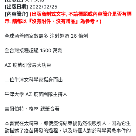
[出版日期]
2022/02/25
[內容簡介]
(出版商制式文字, 不論標題或內容簡介是否有標
示, 請都以『沒有附件、沒有贈品』為參考。)
全球涵蓋國家數最多 注射超過 26 億劑
全台灣接種超過 1500 萬劑
AZ 疫苗研發最大功臣
二位牛津女科學家挺身而出
牛津大學 AZ 疫苗團隊主持人
吉爾伯特、格林 親筆合著
本書實在太精采，即使疫情結束後仍然很吸引人，因為它生
動描述了疫苗研發的過程，以及每個人對於科學緊急事件的