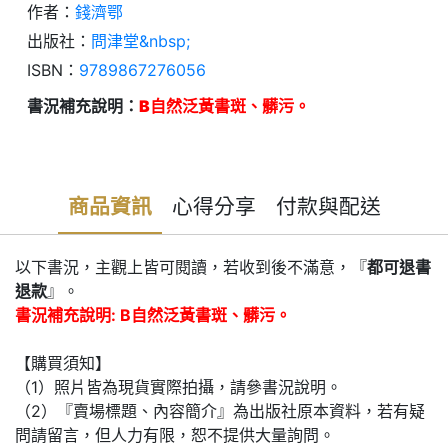
作者：
錢濟鄂
出版社：
問津堂&nbsp;
ISBN：
9789867276056
書況補充說明：
B自然泛黃書斑、髒污。
商品資訊
心得分享
付款與配送
以下書況，主觀上皆可閱讀，若收到後不滿意，『
都可退書
退款
』。
書況補充說明: B自然泛黃書斑、髒污。
【購買須知】
（1）照片皆為現貨實際拍攝，請參書況說明。
（2）『賣場標題、內容簡介』為出版社原本資料，若有疑
問請留言，但人力有限，恕不提供大量詢問。