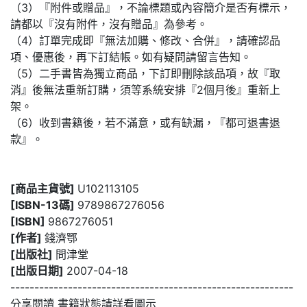
（3）『附件或贈品』，不論標題或內容簡介是否有標示，
請都以『沒有附件，沒有贈品』為參考。
（4）訂單完成即『無法加購、修改、合併』，請確認品
項、優惠後，再下訂結帳。如有疑問請留言告知。
（5）二手書皆為獨立商品，下訂即刪除該品項，故『取
消』後無法重新訂購，須等系統安排『2個月後』重新上
架。
（6）收到書籍後，若不滿意，或有缺漏，『都可退書退
款』。
[商品主貨號]
U102113105
[ISBN-13碼]
9789867276056
[ISBN]
9867276051
[作者]
錢濟鄂
[出版社]
問津堂
[出版日期]
2007-04-18
-----------------------------------------------------------
分享閱讀 書籍狀態請詳看圖示