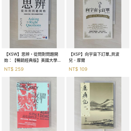
【XSW】思辨，從問對問題開
【XSP】向宇宙下訂單_貝波
始：【暢銷經典版】美國大學邏
兒．摩爾
輯思考聖經_尼爾．布朗, 史都
NT$
259
NT$
109
華．基里, 羅耀宗, 蔡宏明, 黃賓
星