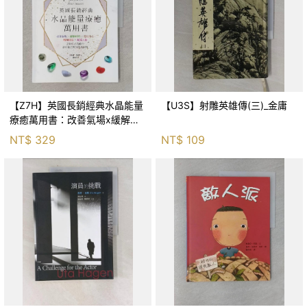
【Z7H】英國長銷經典水晶能量
【U3S】射雕英雄傳(三)_金庸
療癒萬用書：改善氣場x緩解疼
痛x穩定身心x增加財富x促進人
NT$
329
NT$
109
緣，250種水晶礦石給你最完整
的生活對策_菲利