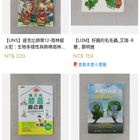
【UN5】達克比辦案12-雨林縱
【U2M】好餓的毛毛蟲_艾瑞‧卡
火犯：生物多樣性與熱帶雨林生
爾 , 鄭明進
態系_柯智元
NT$
229
NT$
159
查看本書小書籤