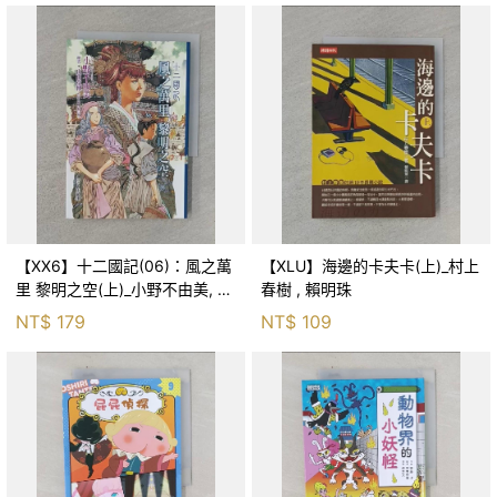
【XX6】十二國記(06)：風之萬
【XLU】海邊的卡夫卡(上)_村上
里 黎明之空(上)_小野不由美, 王
春樹 , 賴明珠
蘊潔
NT$
179
NT$
109