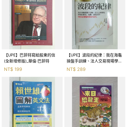
【UPE】巴菲特寫給股東的信
【UPE】波段的紀律：我在海龜
(全新增修版)_華倫‧巴菲特
操盤手訓練、法人交易現場學到
的進場、加碼、退場紀律，守住
NT$
199
NT$
289
紀律獲利至少50％_雷老闆