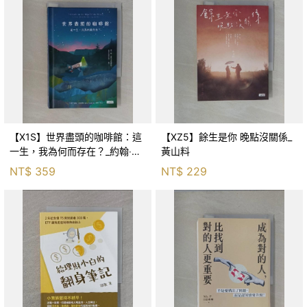
【X1S】世界盡頭的咖啡館：這
【XZ5】餘生是你 晚點沒關係_
一生，我為何而存在？_約翰‧史
黃山料
崔勒基, Elsa
NT$
359
NT$
229