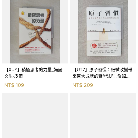
【XUY】積極思考的力量_諾曼‧
【UT7】原子習慣：細微改變帶
文生‧皮爾
來巨大成就的實證法則_詹姆斯‧
克利爾, 蔡世偉
NT$
109
NT$
209