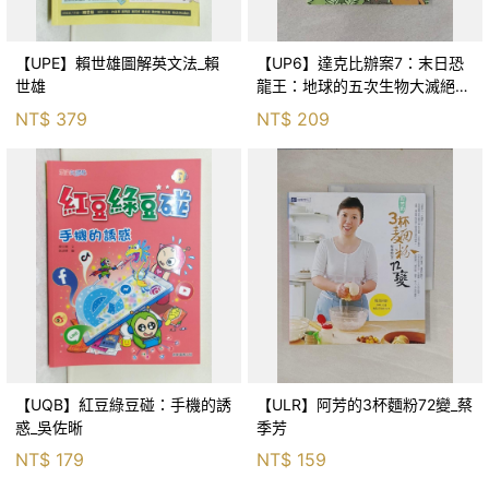
【UPE】賴世雄圖解英文法_賴
【UP6】達克比辦案7：末日恐
世雄
龍王：地球的五次生物大滅絕_
胡妙芬
NT$
379
NT$
209
【UQB】紅豆綠豆碰：手機的誘
【ULR】阿芳的3杯麵粉72變_蔡
惑_吳佐晰
季芳
NT$
179
NT$
159