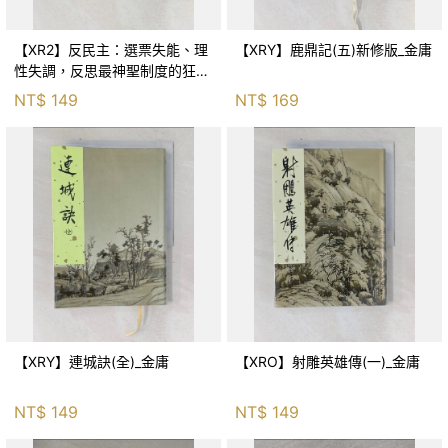
【XR2】反民主：選票失能、理
【XRY】鹿鼎記(五)新修版_金庸
性失調，反思最神聖制度的狂亂
與神話！_傑森‧布倫南, 劉維人
NT$
149
NT$
169
【XRY】連城訣(全)_金庸
【XRO】射雕英雄傳(一)_金庸
NT$
149
NT$
149