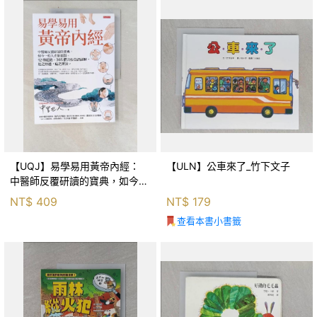
【UQJ】易學易用黃帝內經：
【ULN】公車來了_竹下文子
中醫師反覆研讀的寶典，如今一
般人也能實踐。12條經絡、365
NT$
409
NT$
179
個穴位白話詳解，經之所過，病
查看本書小書籤
之所治。_中里巴人