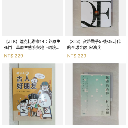
【ZTK】達克比辦案14：莽原生
【XT3】貨幣戰爭5-後QE時代
死鬥：草原生態系與地下環境的
的全球金融_宋鴻兵
生存適應_柯智元
NT$
229
NT$
229