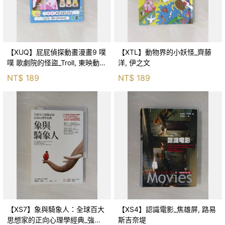
【XUQ】屁屁偵探動畫漫畫9 噗
【XTL】動物界的小妖怪_齊藤
噗 歌劇院的怪盜_Troll, 東映動畫
洋, 伊之文
株式會社, 張東君
NT$
189
NT$
189
【XS7】象與騎象人：全球百大
【XS4】認識電影_焦雄屏, 路易
思想家的正向心理學經典_強納
斯吉奈堤