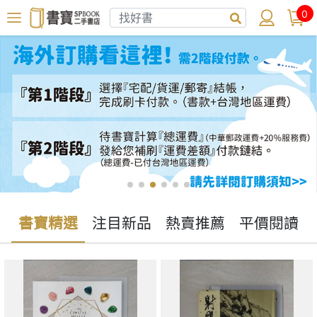
0
書寶精選
注目新品
熱賣推薦
平價閱讀