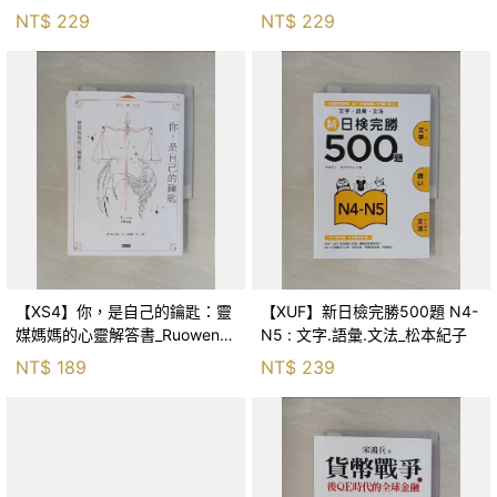
森．海德, 李靜瑤
NT$
229
NT$
229
【XS4】你，是自己的鑰匙：靈
【XUF】新日檢完勝500題 N4-
媒媽媽的心靈解答書_Ruowen
N5 : 文字.語彙.文法_松本紀子
Huang
NT$
189
NT$
239