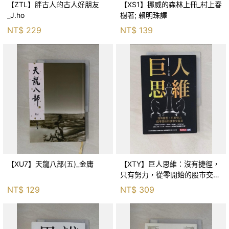
【ZTL】胖古人的古人好朋友
【XS1】挪威的森林上冊_村上春
_J.ho
樹著; 賴明珠譯
NT$
229
NT$
139
【XU7】天龍八部(五)_金庸
【XTY】巨人思維：沒有捷徑，
只有努力，從零開始的股市交易
員_巨人傑
NT$
129
NT$
309