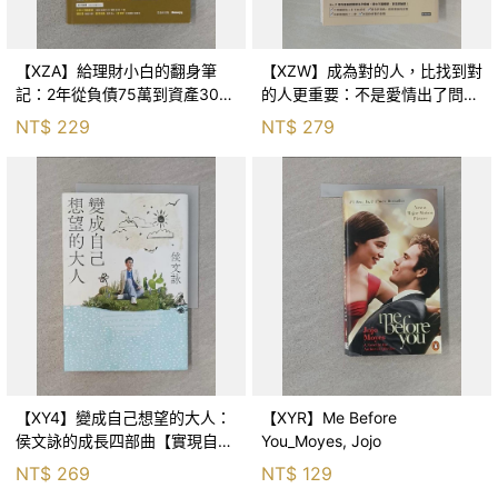
【XZA】給理財小白的翻身筆
【XZW】成為對的人，比找到對
記：2年從負債75萬到資產300
的人更重要：不是愛情出了問
萬，ETF讓我走在財務自由路上_
題，而是認知需要升級！_Mr. P
NT$
229
NT$
279
鐵蛋
【XY4】變成自己想望的大人：
【XYR】Me Before
侯文詠的成長四部曲【實現自
You_Moyes, Jojo
己】_侯文詠
NT$
269
NT$
129