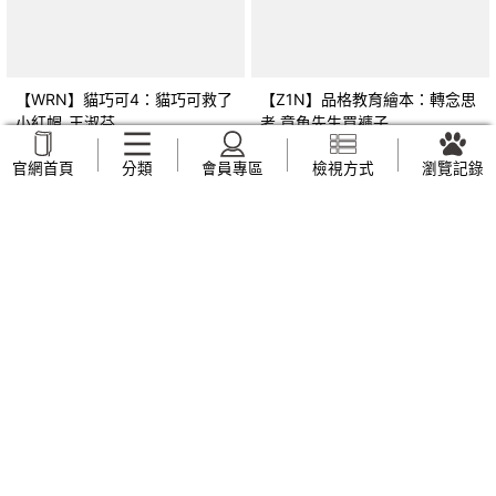
【WRN】貓巧可4：貓巧可救了
【Z1N】品格教育繪本：轉念思
小紅帽_王淑芬
考 章魚先生買褲子
(Octopants)_蘇西‧西尼爾, 黃筱
NT$
159
NT$
169
官網首頁
分類
會員專區
檢視方式
瀏覽記錄
茵
【Z44】早上六點半遇見五月
【UVP】我也不知道自己想要什
天：人生無限公司紀實_趙雅芬
麼_全承煥, 簡郁璇