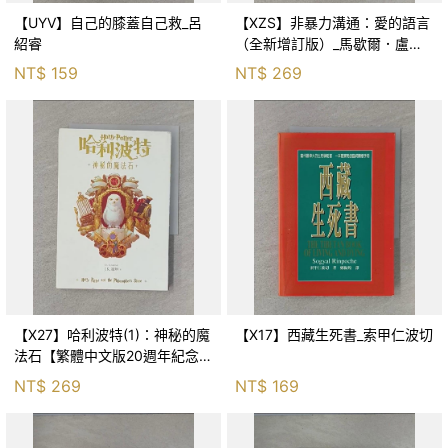
【UYV】自己的膝蓋自己救_呂
【XZS】非暴力溝通：愛的語言
紹睿
（全新增訂版）_馬歇爾．盧森
堡, 蕭寶森
NT$
159
NT$
269
【X27】哈利波特(1)：神秘的魔
【X17】西藏生死書_索甲仁波切
法石【繁體中文版20週年紀念】
_J.K.羅琳, 彭倩文
NT$
269
NT$
169