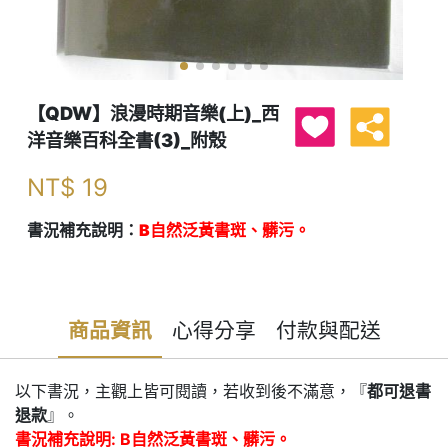
【QDW】浪漫時期音樂(上)_西
洋音樂百科全書(3)_附殼
NT$
19
書況補充說明：
B自然泛黃書斑、髒污。
商品資訊
心得分享
付款與配送
以下書況，主觀上皆可閱讀，若收到後不滿意，『
都可退書
退款
』。
書況補充說明: B自然泛黃書斑、髒污。