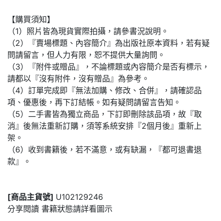
【購買須知】
（1）照片皆為現貨實際拍攝，請參書況說明。
（2）『賣場標題、內容簡介』為出版社原本資料，若有疑
問請留言，但人力有限，恕不提供大量詢問。
（3）『附件或贈品』，不論標題或內容簡介是否有標示，
請都以『沒有附件，沒有贈品』為參考。
（4）訂單完成即『無法加購、修改、合併』，請確認品
項、優惠後，再下訂結帳。如有疑問請留言告知。
（5）二手書皆為獨立商品，下訂即刪除該品項，故『取
消』後無法重新訂購，須等系統安排『2個月後』重新上
架。
（6）收到書籍後，若不滿意，或有缺漏，『都可退書退
款』。
[商品主貨號]
U102129246
分享閱讀 書籍狀態請詳看圖示