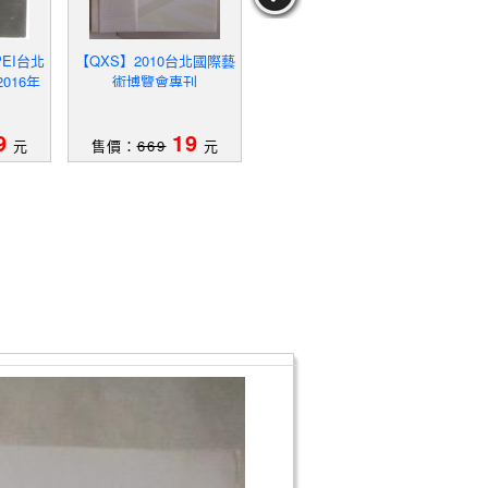
PEI台北
【QXS】2010台北國際藝
【Q32】2019台北新藝術
【Q
016年
術博覽會專刊
博覽會
9
19
19
元
售價：
669
元
售價：
559
元
售