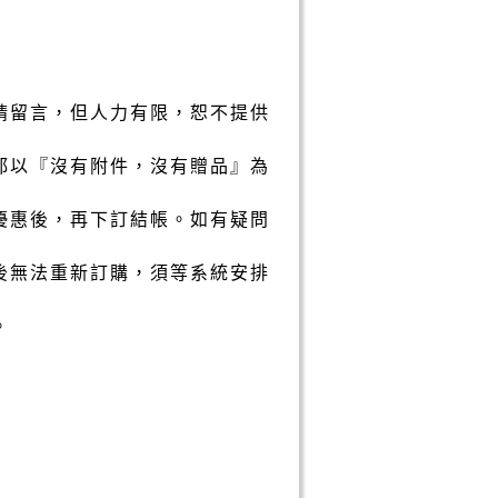
請留言，但人力有限，恕不提供
都以『沒有附件，沒有贈品』為
優惠後，再下訂結帳。如有疑問
後無法重新訂購，須等系統安排
。