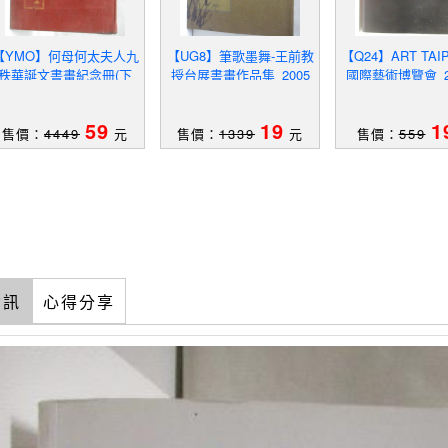
【YMO】何母何太夫人九
【UG8】筆歌墨舞-王前教
【Q24】ART TAI
秩華誕文書畫紀念冊(下
授台展書畫作品集_2005
國際藝術博覽會_2
冊)_1973年_何應欽
年
59
19
1
售價：
4449
元
售價：
1339
元
售價：
559
資訊
心得分享