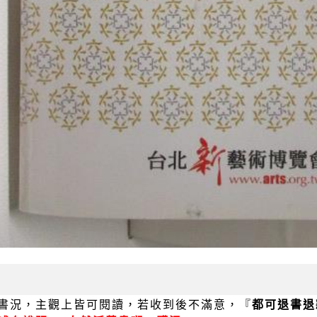
書況，主觀上皆可閱讀，若收到後不滿意，『
都可退書退