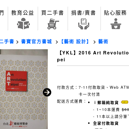
們
教育公益
買二手書
捐書/賣書
貼心服務
二手書
>
書寶官方書城
>
【藝術 設計】
>
藝術
【YKL】2016 Art Revolutio
pei
付款方式：
7-11付款取貨、Web A
卡一次付清
配送方式運費：
ｉ郵箱純取貨
- 1~10本運費
$6
- 11本以上請分筆
全家付款取貨