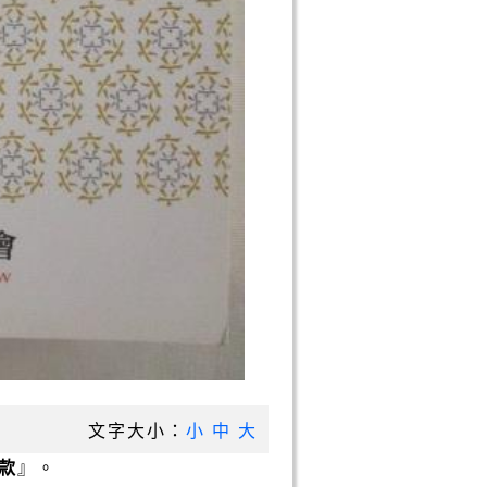
文字大小：
小
中
大
款
』。