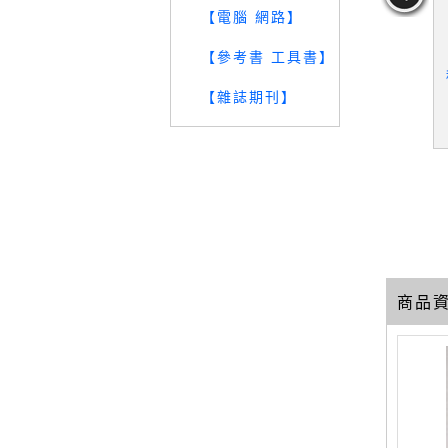
【電腦 網路】
duction M
【YJQ】The 69th Art Dir
【參考書 工具書】
【YJQ】The 67th Art Dir
Vol.6
ectors Annual and 47th In
ectors Annual
ternational Exhibition
【雜誌期刊】
19
19
19
元
售價：
889
元
售價：
889
元
商品