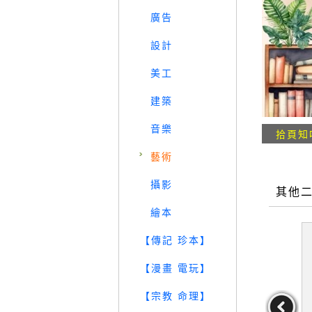
廣告
設計
美工
建築
音樂
拾頁知
藝術
攝影
其他
繪本
【傳記 珍本】
【漫畫 電玩】
【宗教 命理】