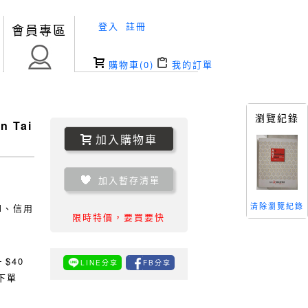
登入
註冊
會員專區
購物車(
0
)
我的訂單
瀏覽紀錄
n Tai
加入購物車
加入暫存清單
清除瀏覽紀錄
TM、信用
限時特價，要買要快
0
$40
LINE分享
FB分享
下單