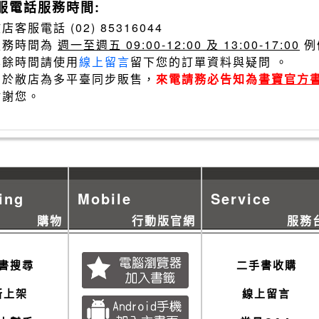
服電話服務時間:
店客服電話 (02) 85316044
服務時間為
週一至週五 09:00-12:00 及 13:00-17:00
例
其餘時間請使用
線上留言
留下您的訂單資料與疑問 。
由於敝店為多平臺同步販售，
來電請務必告知為
書寶官方
謝謝您。
ing
Mobile
Service
購物
行動版官網
服務
書搜尋
二手書收購
新上架
線上留言