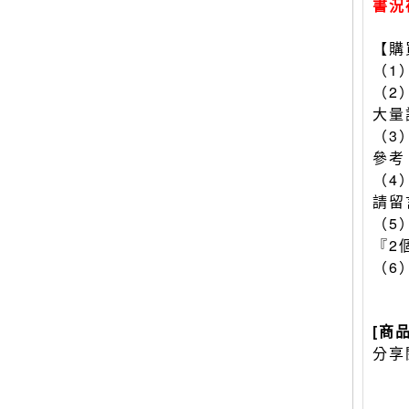
書況
【購
（1
（2
大量
（3
參考
（4
請留
（5
『2
（6
[商
分享