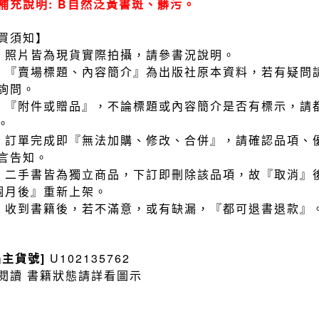
補充說明: B自然泛黃書斑、髒污。
買須知】
）照片皆為現貨實際拍攝，請參書況說明。
）『賣場標題、內容簡介』為出版社原本資料，若有疑問
詢問。
）『附件或贈品』，不論標題或內容簡介是否有標示，請
。
）訂單完成即『無法加購、修改、合併』，請確認品項、
言告知。
）二手書皆為獨立商品，下訂即刪除該品項，故『取消』
個月後』重新上架。
）收到書籍後，若不滿意，或有缺漏，『都可退書退款』
品主貨號]
U102135762
閱讀 書籍狀態請詳看圖示