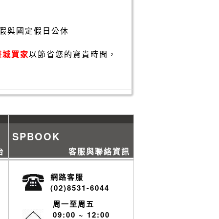
假與國定假日公休
書城
買家
以節省您的寶貴時間，
SPBOOK
台
客服與聯絡資訊
網路客服
(02)8531-6044
周一至周五
09:00 ~ 12:00