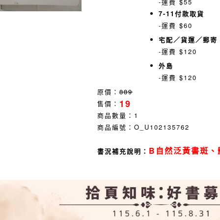
-運費 $55
7-11付款取貨
-運費 $60
宅配／貨運／郵寄
-運費 $120
外島
-運費 $120
原價：
889
19
售價：
商品數量：
1
商品編號：
O_U102135762
B自然泛黃書斑、
書況補充說明：