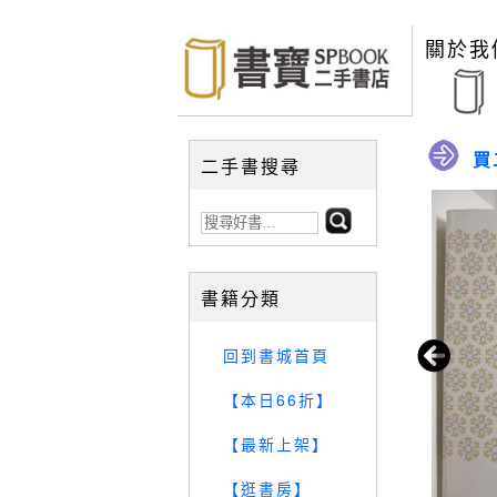
關於我
買
二手書搜尋
書籍分類
回到書城首頁
【本日66折】
【最新上架】
【逛書房】