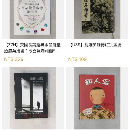
【Z7H】英國長銷經典水晶能量
【U3S】射雕英雄傳(三)_金庸
療癒萬用書：改善氣場x緩解疼
痛x穩定身心x增加財富x促進人
NT$
329
NT$
109
緣，250種水晶礦石給你最完整
的生活對策_菲利