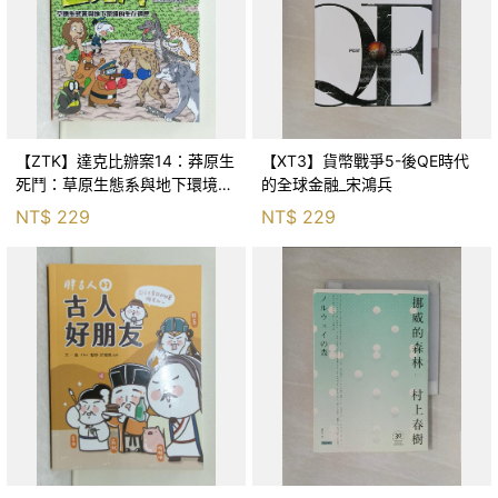
【ZTK】達克比辦案14：莽原生
【XT3】貨幣戰爭5-後QE時代
死鬥：草原生態系與地下環境的
的全球金融_宋鴻兵
生存適應_柯智元
NT$
229
NT$
229