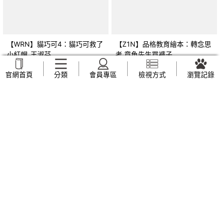
【WRN】貓巧可4：貓巧可救了
【Z1N】品格教育繪本：轉念思
小紅帽_王淑芬
考 章魚先生買褲子
(Octopants)_蘇西‧西尼爾, 黃筱
NT$
159
NT$
169
官網首頁
分類
會員專區
檢視方式
瀏覽記錄
茵
【Z44】早上六點半遇見五月
【UVP】我也不知道自己想要什
天：人生無限公司紀實_趙雅芬
麼_全承煥, 簡郁璇