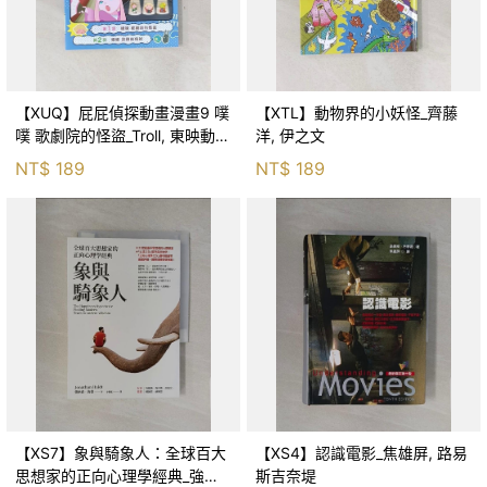
【XUQ】屁屁偵探動畫漫畫9 噗
【XTL】動物界的小妖怪_齊藤
噗 歌劇院的怪盜_Troll, 東映動畫
洋, 伊之文
株式會社, 張東君
NT$
189
NT$
189
【XS7】象與騎象人：全球百大
【XS4】認識電影_焦雄屏, 路易
思想家的正向心理學經典_強納
斯吉奈堤