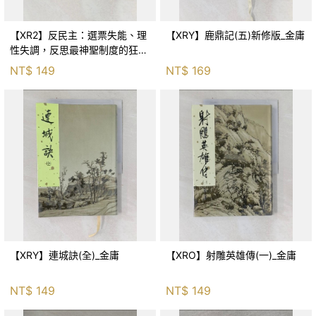
【XR2】反民主：選票失能、理
【XRY】鹿鼎記(五)新修版_金庸
性失調，反思最神聖制度的狂亂
與神話！_傑森‧布倫南, 劉維人
NT$
149
NT$
169
【XRY】連城訣(全)_金庸
【XRO】射雕英雄傳(一)_金庸
NT$
149
NT$
149