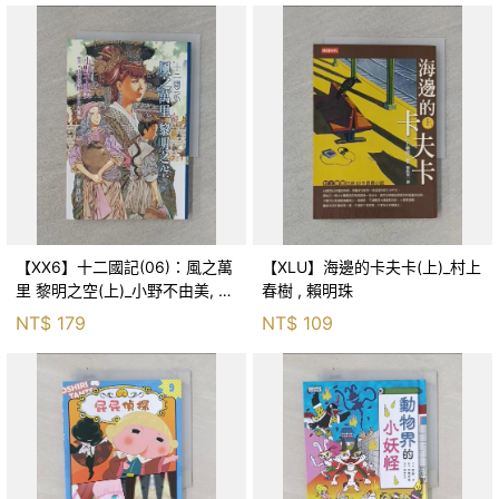
【XX6】十二國記(06)：風之萬
【XLU】海邊的卡夫卡(上)_村上
里 黎明之空(上)_小野不由美, 王
春樹 , 賴明珠
蘊潔
NT$
179
NT$
109