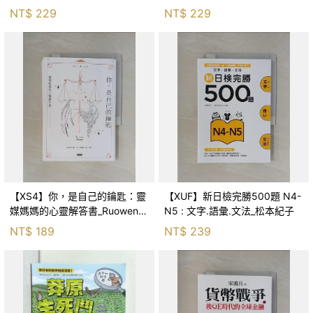
森．海德, 李靜瑤
NT$
229
NT$
229
【XS4】你，是自己的鑰匙：靈
【XUF】新日檢完勝500題 N4-
媒媽媽的心靈解答書_Ruowen
N5 : 文字.語彙.文法_松本紀子
Huang
NT$
189
NT$
239