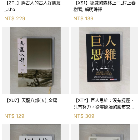
【ZTL】胖古人的古人好朋友
【XS1】挪威的森林上冊_村上春
_J.ho
樹著; 賴明珠譯
NT$
229
NT$
139
【XU7】天龍八部(五)_金庸
【XTY】巨人思維：沒有捷徑，
只有努力，從零開始的股市交易
員_巨人傑
NT$
129
NT$
309