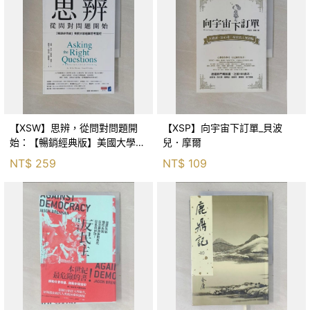
【XSW】思辨，從問對問題開
【XSP】向宇宙下訂單_貝波
始：【暢銷經典版】美國大學邏
兒．摩爾
輯思考聖經_尼爾．布朗, 史都
NT$
259
NT$
109
華．基里, 羅耀宗, 蔡宏明, 黃賓
星