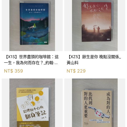
【X1S】世界盡頭的咖啡館：這
【XZ5】餘生是你 晚點沒關係_
一生，我為何而存在？_約翰‧史
黃山料
崔勒基, Elsa
NT$
359
NT$
229