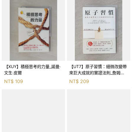
【XUY】積極思考的力量_諾曼‧
【UT7】原子習慣：細微改變帶
文生‧皮爾
來巨大成就的實證法則_詹姆斯‧
克利爾, 蔡世偉
NT$
109
NT$
209