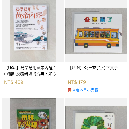
【UQJ】易學易用黃帝內經：
【ULN】公車來了_竹下文子
中醫師反覆研讀的寶典，如今一
般人也能實踐。12條經絡、365
NT$
409
NT$
179
個穴位白話詳解，經之所過，病
查看本書小書籤
之所治。_中里巴人