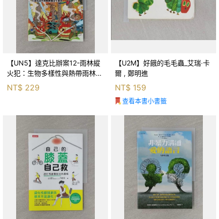
【UN5】達克比辦案12-雨林縱
【U2M】好餓的毛毛蟲_艾瑞‧卡
火犯：生物多樣性與熱帶雨林生
爾 , 鄭明進
態系_柯智元
NT$
229
NT$
159
查看本書小書籤