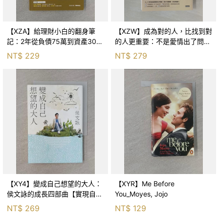
【XZA】給理財小白的翻身筆
【XZW】成為對的人，比找到對
記：2年從負債75萬到資產300
的人更重要：不是愛情出了問
萬，ETF讓我走在財務自由路上_
題，而是認知需要升級！_Mr. P
NT$
229
NT$
279
鐵蛋
【XY4】變成自己想望的大人：
【XYR】Me Before
侯文詠的成長四部曲【實現自
You_Moyes, Jojo
己】_侯文詠
NT$
269
NT$
129