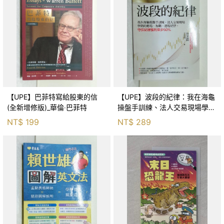
【UPE】巴菲特寫給股東的信
【UPE】波段的紀律：我在海龜
(全新增修版)_華倫‧巴菲特
操盤手訓練、法人交易現場學到
的進場、加碼、退場紀律，守住
NT$
199
NT$
289
紀律獲利至少50％_雷老闆