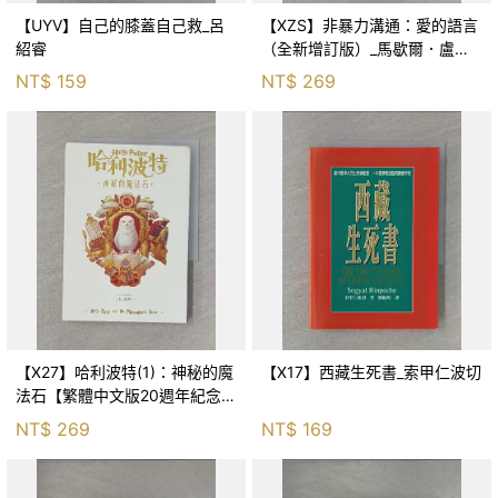
【UYV】自己的膝蓋自己救_呂
【XZS】非暴力溝通：愛的語言
紹睿
（全新增訂版）_馬歇爾．盧森
堡, 蕭寶森
NT$
159
NT$
269
【X27】哈利波特(1)：神秘的魔
【X17】西藏生死書_索甲仁波切
法石【繁體中文版20週年紀念】
_J.K.羅琳, 彭倩文
NT$
269
NT$
169