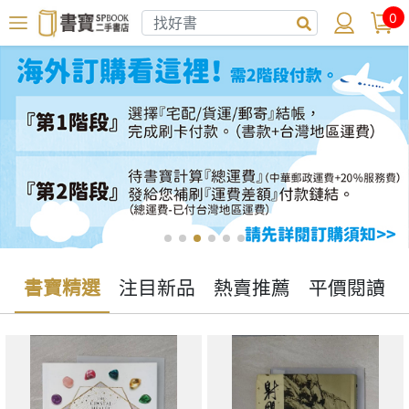
0
書寶精選
注目新品
熱賣推薦
平價閱讀