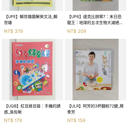
【UPE】賴世雄圖解英文法_賴
【UP6】達克比辦案7：末日恐
世雄
龍王：地球的五次生物大滅絕_
胡妙芬
NT$
379
NT$
209
【UQB】紅豆綠豆碰：手機的誘
【ULR】阿芳的3杯麵粉72變_蔡
惑_吳佐晰
季芳
NT$
179
NT$
159