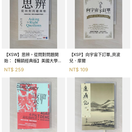
【XSW】思辨，從問對問題開
【XSP】向宇宙下訂單_貝波
始：【暢銷經典版】美國大學邏
兒．摩爾
輯思考聖經_尼爾．布朗, 史都
NT$
259
NT$
109
華．基里, 羅耀宗, 蔡宏明, 黃賓
星