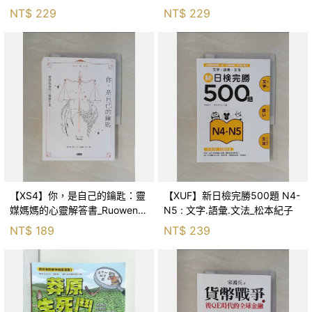
森．海德, 李靜瑤
NT$
229
NT$
229
【XS4】你，是自己的鑰匙：靈
【XUF】新日檢完勝500題 N4-
媒媽媽的心靈解答書_Ruowen
N5 : 文字.語彙.文法_松本紀子
Huang
NT$
189
NT$
239