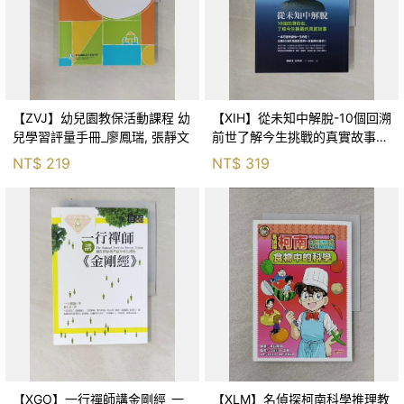
【ZVJ】幼兒園教保活動課程 幼
【XIH】從未知中解脫-10個回溯
兒學習評量手冊_廖鳳瑞, 張靜文
前世了解今生挑戰的真實故事_
羅伯特．舒
NT$
219
NT$
319
【XGO】一行禪師講金剛經_一
【XLM】名偵探柯南科學推理教