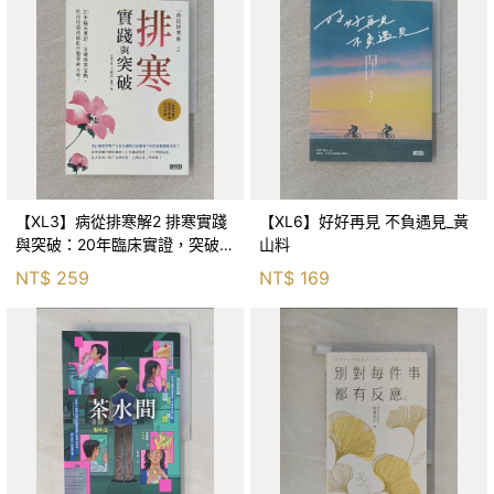
【XL3】病從排寒解2 排寒實踐
【XL6】好好再見 不負遇見_黃
與突破：20年臨床實證，突破排
山料
寒盲點，防治疫毒流感的中醫養
NT$
259
NT$
169
命方略！_李璧如