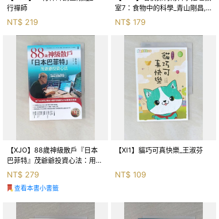
行禪師
室7：食物中的科學_青山剛昌,
Galileo工房, 黃薇嬪
NT$
219
NT$
179
【XJO】88歲神級散戶『日本
【XI1】貓巧可真快樂_王淑芬
巴菲特』茂爺爺投資心法：用
「126法則」滾出18億円資產的
NT$
279
NT$
109
69年股海交易術_藤本茂, 賴惠
查看本書小書籤
鈴