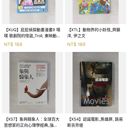
【XUQ】屁屁偵探動畫漫畫9 噗
【XTL】動物界的小妖怪_齊藤
噗 歌劇院的怪盜_Troll, 東映動畫
洋, 伊之文
株式會社, 張東君
NT$
189
NT$
189
【XS7】象與騎象人：全球百大
【XS4】認識電影_焦雄屏, 路易
思想家的正向心理學經典_強納
斯吉奈堤