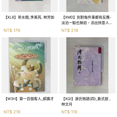
【XL8】茶水間_李美芮, 林芳如
【XMD】別對每件事都有反應-
淡泊一點也無妨，活出快意人生
的99個禪練習！_枡野俊明, 黃
NT$
179
NT$
219
薇嬪
【W3H】第一百個客人_郝廣才
【XQI】源氏物語(四)_紫式部 ,
林文月
NT$
219
NT$
119