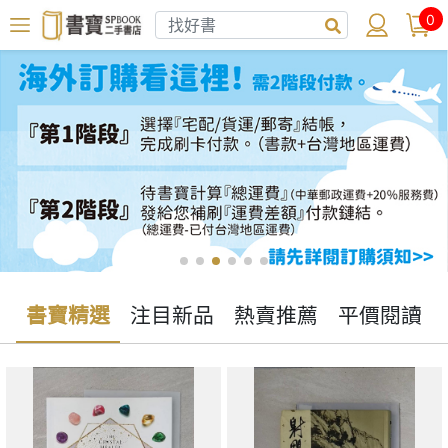
0
書寶精選
注目新品
熱賣推薦
平價閱讀