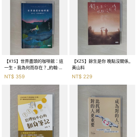
【X1S】世界盡頭的咖啡館：這
【XZ5】餘生是你 晚點沒關係_
一生，我為何而存在？_約翰‧史
黃山料
崔勒基, Elsa
NT$
359
NT$
229