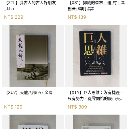
【ZTL】胖古人的古人好朋友
【XS1】挪威的森林上冊_村上春
_J.ho
樹著; 賴明珠譯
NT$
229
NT$
139
【XU7】天龍八部(五)_金庸
【XTY】巨人思維：沒有捷徑，
只有努力，從零開始的股市交易
員_巨人傑
NT$
129
NT$
309