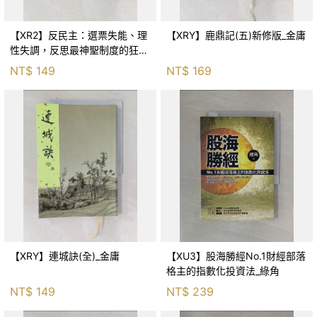
【XR2】反民主：選票失能、理
【XRY】鹿鼎記(五)新修版_金庸
性失調，反思最神聖制度的狂亂
與神話！_傑森‧布倫南, 劉維人
NT$
149
NT$
169
【XRY】連城訣(全)_金庸
【XU3】股海勝經No.1財經部落
格主的指數化投資法_綠角
NT$
149
NT$
239