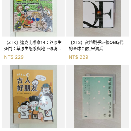
【ZTK】達克比辦案14：莽原生
【XT3】貨幣戰爭5-後QE時代
死鬥：草原生態系與地下環境的
的全球金融_宋鴻兵
生存適應_柯智元
NT$
229
NT$
229