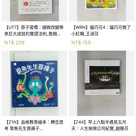
【UT7】原子習慣：細微改變帶
【WRN】貓巧可4：貓巧可救了
來巨大成就的實證法則_詹姆斯‧
小紅帽_王淑芬
克利爾, 蔡世偉
NT$
209
NT$
159
【Z1N】品格教育繪本：轉念思
【Z44】早上六點半遇見五月
考 章魚先生買褲子
天：人生無限公司紀實_趙雅芬
(Octopants)_蘇西‧西尼爾, 黃筱