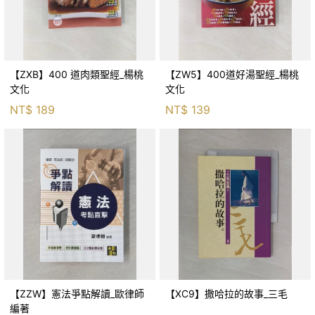
【ZXB】400 道肉類聖經_楊桃
【ZW5】400道好湯聖經_楊桃
文化
文化
NT$
189
NT$
139
【ZZW】憲法爭點解讀_歐律師
【XC9】撒哈拉的故事_三毛
編著