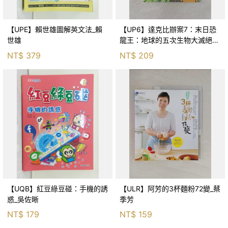
【UPE】賴世雄圖解英文法_賴
【UP6】達克比辦案7：末日恐
世雄
龍王：地球的五次生物大滅絕_
胡妙芬
NT$
379
NT$
209
【UQB】紅豆綠豆碰：手機的誘
【ULR】阿芳的3杯麵粉72變_蔡
惑_吳佐晰
季芳
NT$
179
NT$
159