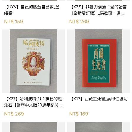
【UYV】自己的膝蓋自己救_呂
【XZS】非暴力溝通：愛的語言
紹睿
（全新增訂版）_馬歇爾．盧森
堡, 蕭寶森
NT$
159
NT$
269
【X27】哈利波特(1)：神秘的魔
【X17】西藏生死書_索甲仁波切
法石【繁體中文版20週年紀念】
_J.K.羅琳, 彭倩文
NT$
269
NT$
169