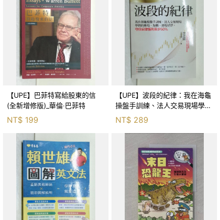
【UPE】巴菲特寫給股東的信
【UPE】波段的紀律：我在海龜
(全新增修版)_華倫‧巴菲特
操盤手訓練、法人交易現場學到
的進場、加碼、退場紀律，守住
NT$
199
NT$
289
紀律獲利至少50％_雷老闆