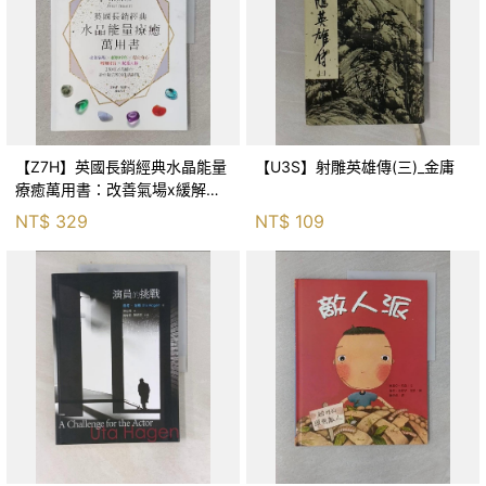
【Z7H】英國長銷經典水晶能量
【U3S】射雕英雄傳(三)_金庸
療癒萬用書：改善氣場x緩解疼
痛x穩定身心x增加財富x促進人
NT$
329
NT$
109
緣，250種水晶礦石給你最完整
的生活對策_菲利