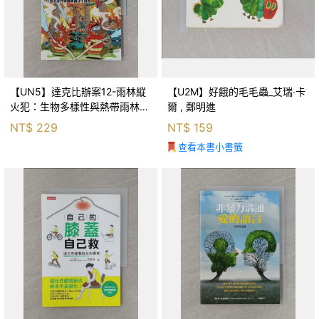
【UN5】達克比辦案12-雨林縱
【U2M】好餓的毛毛蟲_艾瑞‧卡
火犯：生物多樣性與熱帶雨林生
爾 , 鄭明進
態系_柯智元
NT$
229
NT$
159
查看本書小書籤