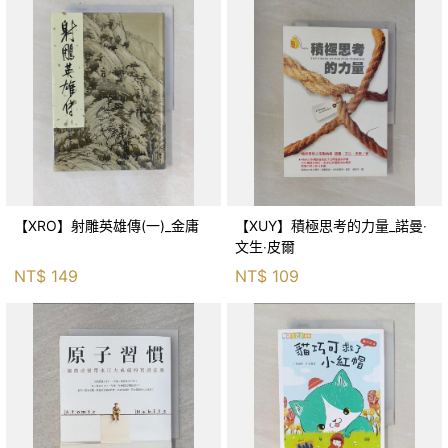
【XRO】射雕英雄傳(一)_金庸
【XUY】積極思考的力量_諾曼‧
文生‧皮爾
NT$
149
NT$
109