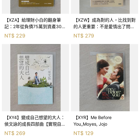
【XZA】給理財小白的翻身筆
【XZW】成為對的人，比找到對
記：2年從負債75萬到資產300
的人更重要：不是愛情出了問
萬，ETF讓我走在財務自由路上_
題，而是認知需要升級！_Mr. P
NT$
229
NT$
279
鐵蛋
【XY4】變成自己想望的大人：
【XYR】Me Before
侯文詠的成長四部曲【實現自
You_Moyes, Jojo
己】_侯文詠
NT$
269
NT$
129