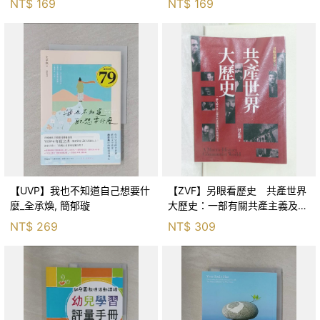
NT$
169
NT$
169
茵
【UVP】我也不知道自己想要什
【ZVF】另眼看歷史 共產世界
麼_全承煥, 簡郁璇
大歷史：一部有關共產主義及共
產黨兩百年的興衰史_呂正理
NT$
269
NT$
309