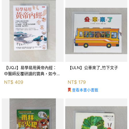
【UQJ】易學易用黃帝內經：
【ULN】公車來了_竹下文子
中醫師反覆研讀的寶典，如今一
般人也能實踐。12條經絡、365
NT$
409
NT$
179
個穴位白話詳解，經之所過，病
查看本書小書籤
之所治。_中里巴人