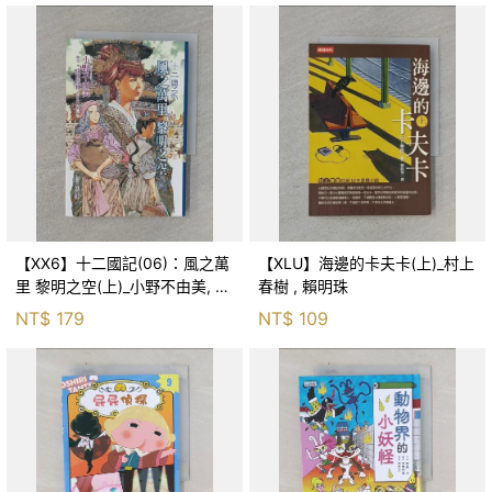
【XX6】十二國記(06)：風之萬
【XLU】海邊的卡夫卡(上)_村上
里 黎明之空(上)_小野不由美, 王
春樹 , 賴明珠
蘊潔
NT$
179
NT$
109