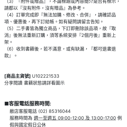
（3）『附件或贈品』，不論標題或內容簡介是否有標示，
請都以『沒有附件，沒有贈品』為參考。
（4）訂單完成即『無法加購、修改、合併』，請確認品
項、優惠後，再下訂結帳。如有疑問請留言告知。
（5）二手書皆為獨立商品，下訂即刪除該品項，故『取
消』後無法重新訂購，須等系統安排『2個月後』重新上
架。
（6）收到書籍後，若不滿意，或有缺漏，『都可退書退
款』。
[商品主貨號]
U102221533
分享閱讀 書籍狀態請詳看圖示
■客服電話服務時間:
敝店客服電話 (02) 85316044
服務時間為
週一至週五 09:00-12:00 及 13:00-17:00
例
假與國定假日公休