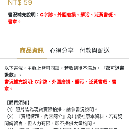
NT$
59
書況補充說明：
C字跡、外圍磨損、髒污、泛黃書斑、
書章。
商品資訊
心得分享
付款與配送
以下書況，主觀上皆可閱讀，若收到後不滿意，『
都可退書
退款
』。
書況補充說明: C字跡、外圍磨損、髒污、泛黃書斑、書
章。
【購買須知】
（1）照片皆為現貨實際拍攝，請參書況說明。
（2）『賣場標題、內容簡介』為出版社原本資料，若有疑
問請留言，但人力有限，恕不提供大量詢問。