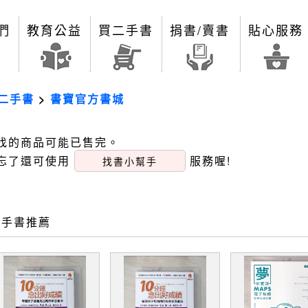
們
教育公益
買二手書
捐書/賣書
貼心服務
二手書
>
書寶官方書城
找的商品可能已售完。
忘了還可使用
服務喔!
找書小幫手
二手書推薦