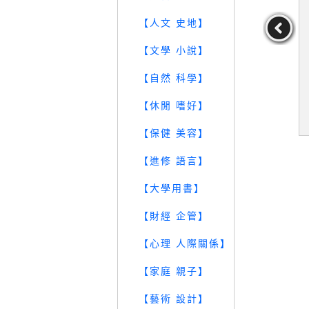
【人文 史地】
【文學 小說】
TEAM遊戲
【VNM】高_朱天衣的私
【YJG】作文小百科_1-6
【自然 科學】
讀_愛麗絲．
房書_朱天衣的作文課2_
冊合售_吳敏男
江坤山
共2書+光碟合售
．詹姆斯,
【休閒 嗜好】
山
69
59
179
元
售價：
229
元
售價：
889
元
【保健 美容】
【進修 語言】
【大學用書】
【財經 企管】
【心理 人際關係】
【家庭 親子】
【藝術 設計】