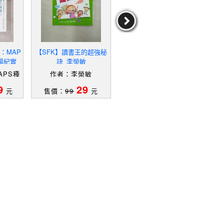
：MAP
【SFK】讀書王的超強秘
【R79】我的STEAM遊戲
【
場紀實_
訣_李榮敏
書：科學動手讀_愛麗絲．
種子教師
詹姆斯, 江坤山
APS種
作者：李榮敏
作者：愛麗絲．詹姆斯,
江坤山
9
29
39
元
售價：
99
元
售價：
349
元