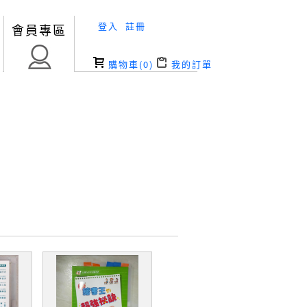
登入
註冊
會員專區
購物車(
0
)
我的訂單