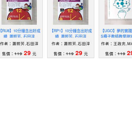
【RU8】10分鐘念出好成
【RP1】10分鐘念出好成
【UGO】夢的實踐
績_蕭照芳, 石田淳
績_蕭照芳, 石田淳
S種子教師教學現
王政忠, MAPS
作者：蕭照芳,石田淳
作者：蕭照芳,石田淳
作者：王政忠,M
子教師
29
29
2
售價：
119
元
售價：
119
元
售價：
119