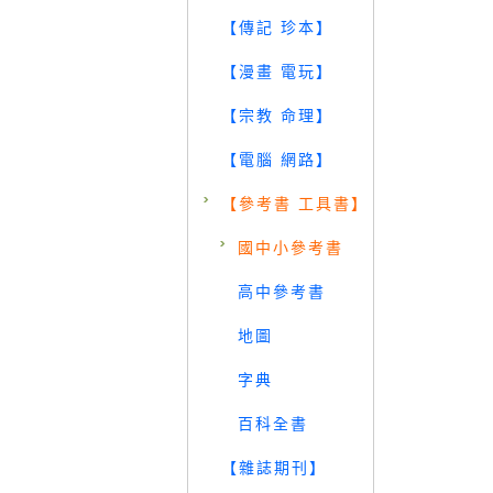
【傳記 珍本】
【漫畫 電玩】
【宗教 命理】
【電腦 網路】
【參考書 工具書】
國中小參考書
高中參考書
地圖
字典
百科全書
【雜誌期刊】