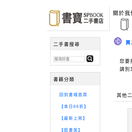
關於我
買
二手書搜尋
您要
請別
書籍分類
回到書城首頁
其他
【本日66折】
【最新上架】
【逛書房】