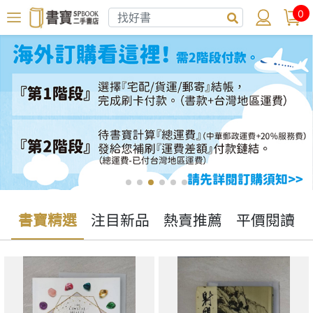
0
書寶精選
注目新品
熱賣推薦
平價閱讀