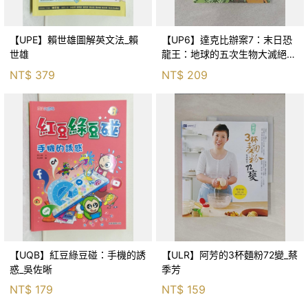
【UPE】賴世雄圖解英文法_賴
【UP6】達克比辦案7：末日恐
世雄
龍王：地球的五次生物大滅絕_
胡妙芬
NT$
379
NT$
209
【UQB】紅豆綠豆碰：手機的誘
【ULR】阿芳的3杯麵粉72變_蔡
惑_吳佐晰
季芳
NT$
179
NT$
159