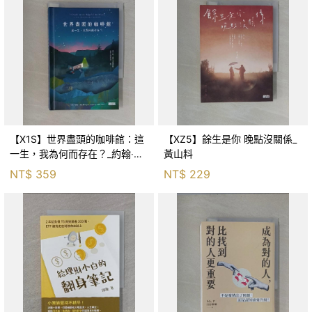
【X1S】世界盡頭的咖啡館：這
【XZ5】餘生是你 晚點沒關係_
一生，我為何而存在？_約翰‧史
黃山料
崔勒基, Elsa
NT$
359
NT$
229