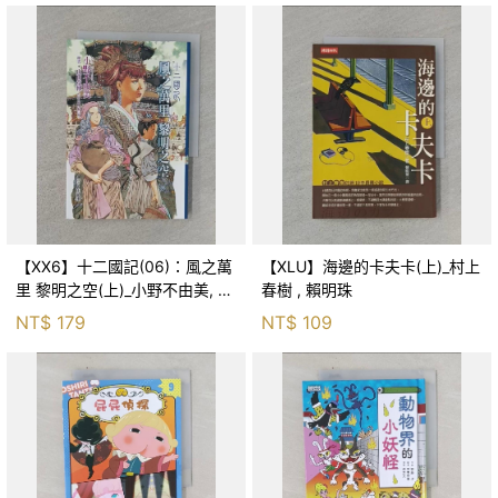
【XX6】十二國記(06)：風之萬
【XLU】海邊的卡夫卡(上)_村上
里 黎明之空(上)_小野不由美, 王
春樹 , 賴明珠
蘊潔
NT$
179
NT$
109