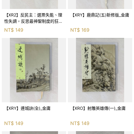
【XR2】反民主：選票失能、理
【XRY】鹿鼎記(五)新修版_金庸
性失調，反思最神聖制度的狂亂
與神話！_傑森‧布倫南, 劉維人
NT$
149
NT$
169
【XRY】連城訣(全)_金庸
【XRO】射雕英雄傳(一)_金庸
NT$
149
NT$
149