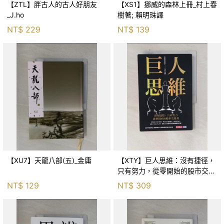
【ZTL】胖古人的古人好朋友
【XS1】挪威的森林上冊_村上春
_J.ho
樹著; 賴明珠譯
NT$
229
NT$
139
【XU7】天龍八部(五)_金庸
【XTY】巨人思維：沒有捷徑，
只有努力，從零開始的股市交易
員_巨人傑
NT$
129
NT$
309