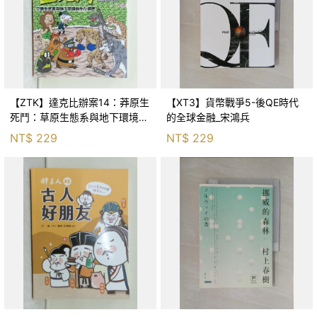
【ZTK】達克比辦案14：莽原生
【XT3】貨幣戰爭5-後QE時代
死鬥：草原生態系與地下環境的
的全球金融_宋鴻兵
生存適應_柯智元
NT$
229
NT$
229