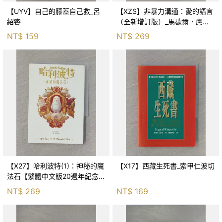
【UYV】自己的膝蓋自己救_呂
【XZS】非暴力溝通：愛的語言
紹睿
（全新增訂版）_馬歇爾．盧森
堡, 蕭寶森
NT$
159
NT$
269
【X27】哈利波特(1)：神秘的魔
【X17】西藏生死書_索甲仁波切
法石【繁體中文版20週年紀念】
_J.K.羅琳, 彭倩文
NT$
269
NT$
169