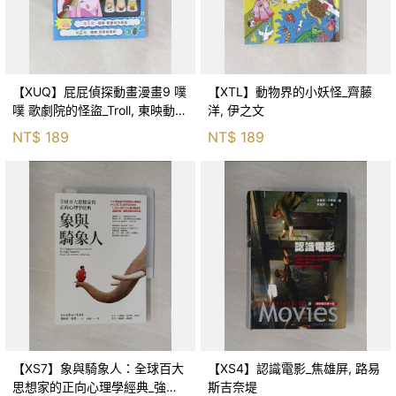
【XUQ】屁屁偵探動畫漫畫9 噗
【XTL】動物界的小妖怪_齊藤
噗 歌劇院的怪盜_Troll, 東映動畫
洋, 伊之文
株式會社, 張東君
NT$
189
NT$
189
【XS7】象與騎象人：全球百大
【XS4】認識電影_焦雄屏, 路易
思想家的正向心理學經典_強納
斯吉奈堤