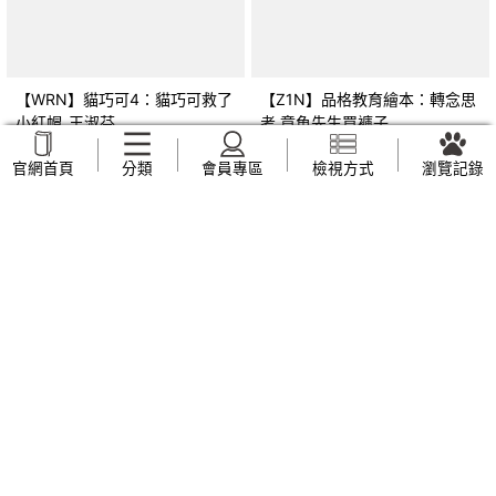
【WRN】貓巧可4：貓巧可救了
【Z1N】品格教育繪本：轉念思
小紅帽_王淑芬
考 章魚先生買褲子
(Octopants)_蘇西‧西尼爾, 黃筱
NT$
159
NT$
169
官網首頁
分類
會員專區
檢視方式
瀏覽記錄
茵
【Z44】早上六點半遇見五月
【UVP】我也不知道自己想要什
天：人生無限公司紀實_趙雅芬
麼_全承煥, 簡郁璇