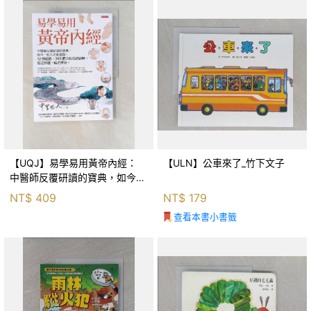
【UQJ】易學易用黃帝內經：
【ULN】公車來了_竹下文子
中醫師反覆研讀的寶典，如今一
般人也能實踐。12條經絡、365
NT$
409
NT$
179
個穴位白話詳解，經之所過，病
查看本書小書籤
之所治。_中里巴人