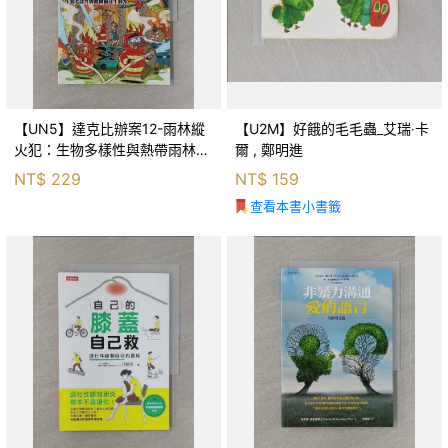
【UN5】達克比辦案12-雨林縱
【U2M】好餓的毛毛蟲_艾瑞‧卡
火犯：生物多樣性與熱帶雨林生
爾 , 鄭明進
態系_柯智元
NT$
229
NT$
159
查看本書小書籤