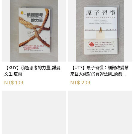
【XUY】積極思考的力量_諾曼‧
【UT7】原子習慣：細微改變帶
文生‧皮爾
來巨大成就的實證法則_詹姆斯‧
克利爾, 蔡世偉
NT$
109
NT$
209