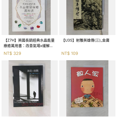
【Z7H】英國長銷經典水晶能量
【U3S】射雕英雄傳(三)_金庸
療癒萬用書：改善氣場x緩解疼
痛x穩定身心x增加財富x促進人
NT$
329
NT$
109
緣，250種水晶礦石給你最完整
的生活對策_菲利