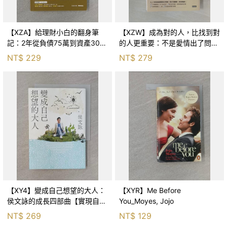
【XZA】給理財小白的翻身筆
【XZW】成為對的人，比找到對
記：2年從負債75萬到資產300
的人更重要：不是愛情出了問
萬，ETF讓我走在財務自由路上_
題，而是認知需要升級！_Mr. P
NT$
229
NT$
279
鐵蛋
【XY4】變成自己想望的大人：
【XYR】Me Before
侯文詠的成長四部曲【實現自
You_Moyes, Jojo
己】_侯文詠
NT$
269
NT$
129