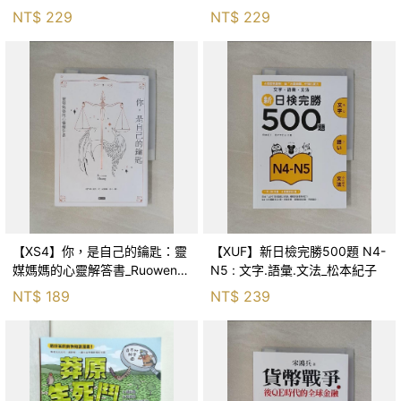
森．海德, 李靜瑤
NT$
229
NT$
229
【XS4】你，是自己的鑰匙：靈
【XUF】新日檢完勝500題 N4-
媒媽媽的心靈解答書_Ruowen
N5 : 文字.語彙.文法_松本紀子
Huang
NT$
189
NT$
239