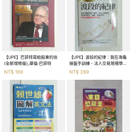
【UPE】巴菲特寫給股東的信
【UPE】波段的紀律：我在海龜
(全新增修版)_華倫‧巴菲特
操盤手訓練、法人交易現場學到
的進場、加碼、退場紀律，守住
NT$
199
NT$
289
紀律獲利至少50％_雷老闆