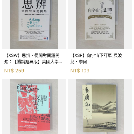
【XSW】思辨，從問對問題開
【XSP】向宇宙下訂單_貝波
始：【暢銷經典版】美國大學邏
兒．摩爾
輯思考聖經_尼爾．布朗, 史都
NT$
259
NT$
109
華．基里, 羅耀宗, 蔡宏明, 黃賓
星