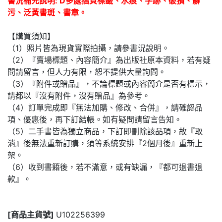
書況補充說明: D多處摺頁標籤、水痕、字跡、破損、髒
污、泛黃書斑、書章。
【購買須知】
（1）照片皆為現貨實際拍攝，請參書況說明。
（2）『賣場標題、內容簡介』為出版社原本資料，若有疑
問請留言，但人力有限，恕不提供大量詢問。
（3）『附件或贈品』，不論標題或內容簡介是否有標示，
請都以『沒有附件，沒有贈品』為參考。
（4）訂單完成即『無法加購、修改、合併』，請確認品
項、優惠後，再下訂結帳。如有疑問請留言告知。
（5）二手書皆為獨立商品，下訂即刪除該品項，故『取
消』後無法重新訂購，須等系統安排『2個月後』重新上
架。
（6）收到書籍後，若不滿意，或有缺漏，『都可退書退
款』。
[商品主貨號]
U102256399