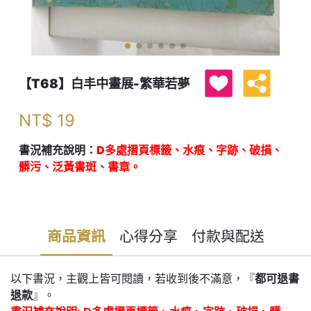
【T68】白丰中畫展-繁華若夢
NT$
19
書況補充說明：
D多處摺頁標籤、水痕、字跡、破損、
髒污、泛黃書斑、書章。
商品資訊
心得分享
付款與配送
以下書況，主觀上皆可閱讀，若收到後不滿意，『
都可退書
退款
』。