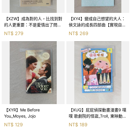
【XZW】成為對的人，比找到對
【XY4】變成自己想望的大人：
的人更重要：不是愛情出了問
侯文詠的成長四部曲【實現自
題，而是認知需要升級！_Mr. P
己】_侯文詠
NT$
279
NT$
269
【XYR】Me Before
【XUQ】屁屁偵探動畫漫畫9 噗
You_Moyes, Jojo
噗 歌劇院的怪盜_Troll, 東映動畫
株式會社, 張東君
NT$
129
NT$
189