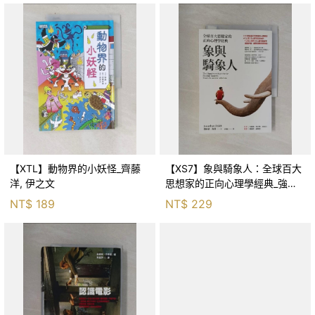
【XTL】動物界的小妖怪_齊藤
【XS7】象與騎象人：全球百大
洋, 伊之文
思想家的正向心理學經典_強納
森．海德, 李靜瑤
NT$
189
NT$
229