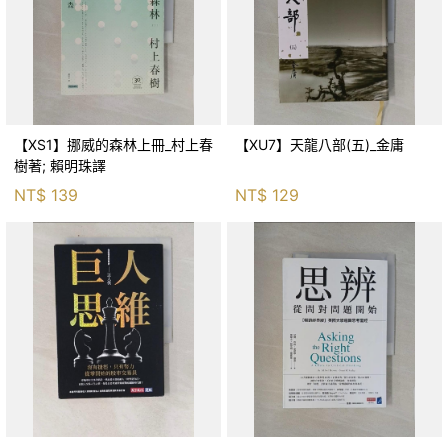
【XS1】挪威的森林上冊_村上春
【XU7】天龍八部(五)_金庸
樹著; 賴明珠譯
NT$
139
NT$
129