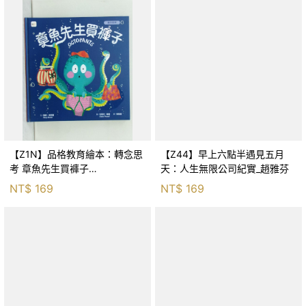
【Z1N】品格教育繪本：轉念思
【Z44】早上六點半遇見五月
考 章魚先生買褲子
天：人生無限公司紀實_趙雅芬
(Octopants)_蘇西‧西尼爾, 黃筱
NT$
169
NT$
169
茵