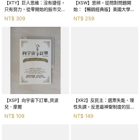
【XTY】巨人思維：沒有捷徑，
【XSW】思辨，從問對問題開
只有努力，從零開始的股市交易
始：【暢銷經典版】美國大學邏
員_巨人傑
輯思考聖經_尼爾．布朗, 史都
NT$
309
NT$
259
華．基里, 羅耀宗, 蔡宏明, 黃賓
星
【XSP】向宇宙下訂單_貝波
【XR2】反民主：選票失能、理
兒．摩爾
性失調，反思最神聖制度的狂亂
與神話！_傑森‧布倫南, 劉維人
NT$
109
NT$
149