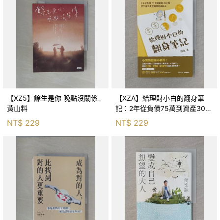
【XZ5】餘生是你 晚點沒關係_
【XZA】給理財小白的翻身筆
黃山料
記：2年從負債75萬到資產300
萬，ETF讓我走在財務自由路上_
NT$
229
NT$
229
鐵蛋