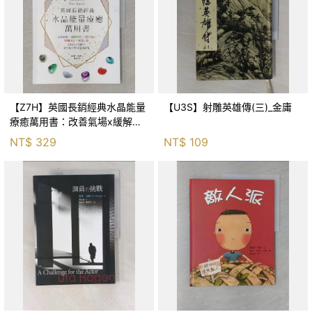
【Z7H】英國長銷經典水晶能量
【U3S】射雕英雄傳(三)_金庸
療癒萬用書：改善氣場x緩解疼
痛x穩定身心x增加財富x促進人
NT$
329
NT$
109
緣，250種水晶礦石給你最完整
的生活對策_菲利