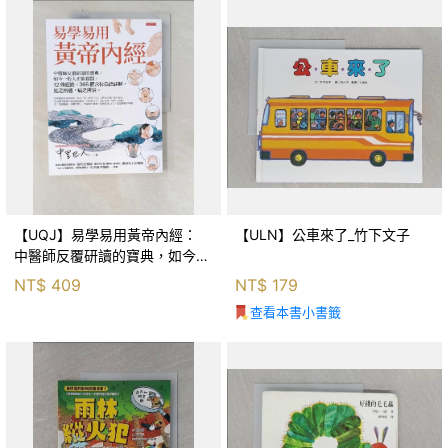
【UQJ】易學易用黃帝內經：
【ULN】公車來了_竹下文子
中醫師反覆研讀的寶典，如今一
般人也能實踐。12條經絡、365
NT$
409
NT$
179
個穴位白話詳解，經之所過，病
查看本書小書籤
之所治。_中里巴人