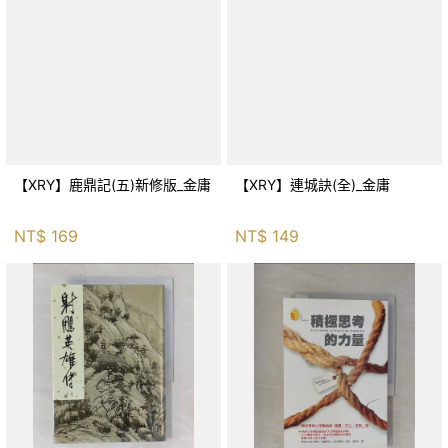
【XRY】鹿鼎記(五)新修版_金庸
【XRY】連城訣(全)_金庸
NT$
169
NT$
149