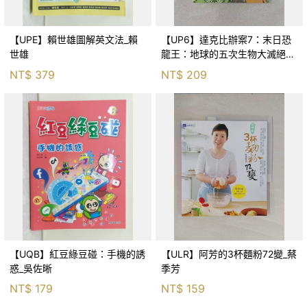
【UPE】賴世雄圖解英文法_賴
【UP6】達克比辦案7：末日恐
世雄
龍王：地球的五次生物大滅絕_
胡妙芬
NT$
379
NT$
209
【UQB】紅豆綠豆碰：手機的誘
【ULR】阿芳的3杯麵粉72變_蔡
惑_吳佐晰
季芳
NT$
179
NT$
159