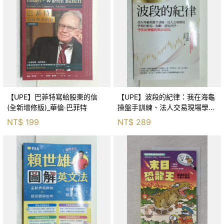
【UPE】巴菲特寫給股東的信
【UPE】波段的紀律：我在海龜
(全新增修版)_華倫‧巴菲特
操盤手訓練、法人交易現場學到
的進場、加碼、退場紀律，守住
NT$
199
NT$
289
紀律獲利至少50％_雷老闆