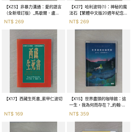
【XZS】非暴力溝通：愛的語言
【X27】哈利波特(1)：神秘的魔
（全新增訂版）_馬歇爾．盧森
法石【繁體中文版20週年紀念】
堡, 蕭寶森
_J.K.羅琳, 彭倩文
NT$
269
NT$
269
【X17】西藏生死書_索甲仁波切
【X1S】世界盡頭的咖啡館：這
一生，我為何而存在？_約翰‧史
崔勒基, Elsa
NT$
169
NT$
359