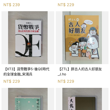
生存適應_柯智元
NT$
239
NT$
229
【XT3】貨幣戰爭5-後QE時代
【ZTL】胖古人的古人好朋友
的全球金融_宋鴻兵
_J.ho
NT$
229
NT$
229