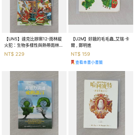
【UN5】達克比辦案12-雨林縱
【U2M】好餓的毛毛蟲_艾瑞‧卡
火犯：生物多樣性與熱帶雨林生
爾 , 鄭明進
態系_柯智元
NT$
229
NT$
159
查看本書小書籤