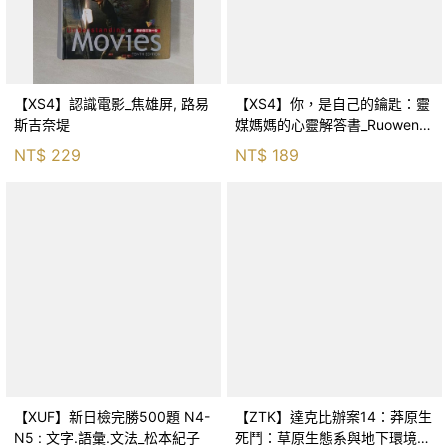
【XS4】認識電影_焦雄屏, 路易
【XS4】你，是自己的鑰匙：靈
斯吉奈堤
媒媽媽的心靈解答書_Ruowen
Huang
NT$
229
NT$
189
【XUF】新日檢完勝500題 N4-
【ZTK】達克比辦案14：莽原生
N5 : 文字.語彙.文法_松本紀子
死鬥：草原生態系與地下環境的