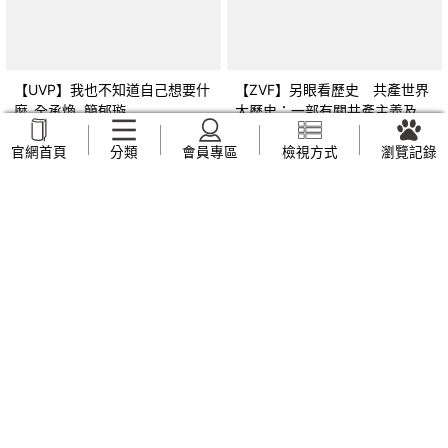
【UVP】我也不知道自己想要什
【ZVF】另眼看歷史 共產世界
麼_全承煥, 簡郁璇
大歷史：一部有關共產主義及共
產黨兩百年的興衰史_呂正理
NT$
269
NT$
309
官網首頁
分類
會員專區
檢視方式
瀏覽記錄
【ZVJ】幼兒園教保活動課程 幼
【XIH】從未知中解脫-10個回溯
兒學習評量手冊_廖鳳瑞, 張靜文
前世了解今生挑戰的真實故事_
羅伯特．舒