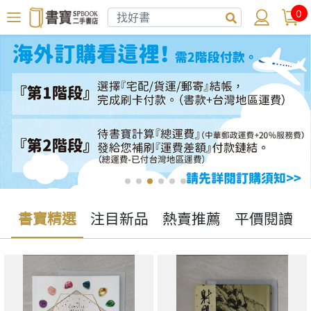
0
書寶精選
注目新品
熱賣推薦
平價閱讀