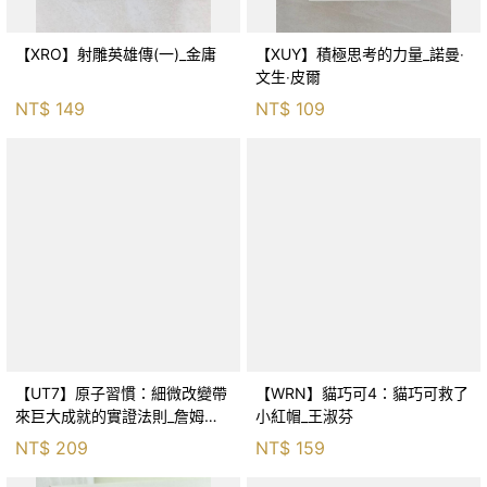
【XRO】射雕英雄傳(一)_金庸
【XUY】積極思考的力量_諾曼‧
文生‧皮爾
NT$
149
NT$
109
【UT7】原子習慣：細微改變帶
【WRN】貓巧可4：貓巧可救了
來巨大成就的實證法則_詹姆斯‧
小紅帽_王淑芬
克利爾, 蔡世偉
NT$
209
NT$
159