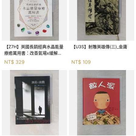
【Z7H】英國長銷經典水晶能量
【U3S】射雕英雄傳(三)_金庸
療癒萬用書：改善氣場x緩解疼
痛x穩定身心x增加財富x促進人
NT$
329
NT$
109
緣，250種水晶礦石給你最完整
的生活對策_菲利