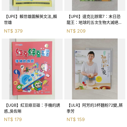
【UPE】賴世雄圖解英文法_賴
【UP6】達克比辦案7：末日恐
世雄
龍王：地球的五次生物大滅絕_
胡妙芬
NT$
379
NT$
209
【UQB】紅豆綠豆碰：手機的誘
【ULR】阿芳的3杯麵粉72變_蔡
惑_吳佐晰
季芳
NT$
179
NT$
159