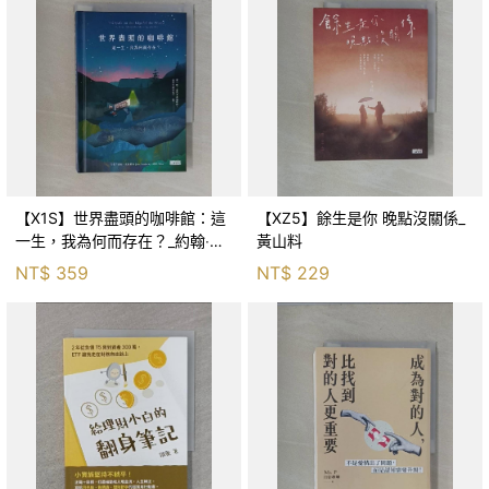
【X1S】世界盡頭的咖啡館：這
【XZ5】餘生是你 晚點沒關係_
一生，我為何而存在？_約翰‧史
黃山料
崔勒基, Elsa
NT$
359
NT$
229