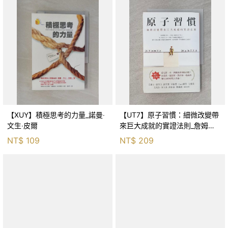
【XUY】積極思考的力量_諾曼‧
【UT7】原子習慣：細微改變帶
文生‧皮爾
來巨大成就的實證法則_詹姆斯‧
克利爾, 蔡世偉
NT$
109
NT$
209