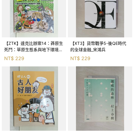
【ZTK】達克比辦案14：莽原生
【XT3】貨幣戰爭5-後QE時代
死鬥：草原生態系與地下環境的
的全球金融_宋鴻兵
生存適應_柯智元
NT$
229
NT$
229