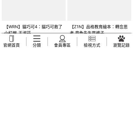
【WRN】貓巧可4：貓巧可救了
【Z1N】品格教育繪本：轉念思
小紅帽_王淑芬
考 章魚先生買褲子
(Octopants)_蘇西‧西尼爾, 黃筱
NT$
159
NT$
169
官網首頁
分類
會員專區
檢視方式
瀏覽記錄
茵
【Z44】早上六點半遇見五月
【UVP】我也不知道自己想要什
天：人生無限公司紀實_趙雅芬
麼_全承煥, 簡郁璇