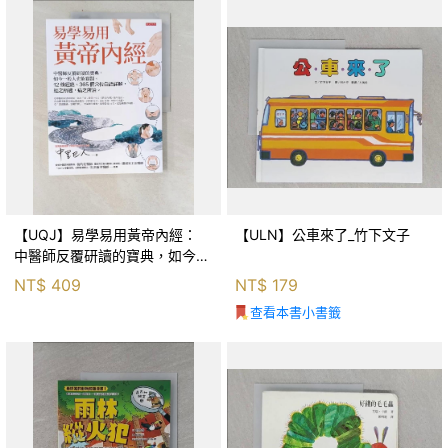
【UQJ】易學易用黃帝內經：
【ULN】公車來了_竹下文子
中醫師反覆研讀的寶典，如今一
般人也能實踐。12條經絡、365
NT$
409
NT$
179
個穴位白話詳解，經之所過，病
查看本書小書籤
之所治。_中里巴人