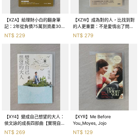
【XZA】給理財小白的翻身筆
【XZW】成為對的人，比找到對
記：2年從負債75萬到資產300
的人更重要：不是愛情出了問
萬，ETF讓我走在財務自由路上_
題，而是認知需要升級！_Mr. P
NT$
229
NT$
279
鐵蛋
【XY4】變成自己想望的大人：
【XYR】Me Before
侯文詠的成長四部曲【實現自
You_Moyes, Jojo
己】_侯文詠
NT$
269
NT$
129