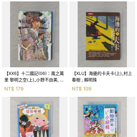
【XX6】十二國記(06)：風之萬
【XLU】海邊的卡夫卡(上)_村上
里 黎明之空(上)_小野不由美, 王
春樹 , 賴明珠
蘊潔
NT$
179
NT$
109