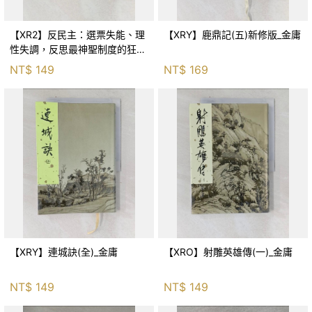
【XR2】反民主：選票失能、理
【XRY】鹿鼎記(五)新修版_金庸
性失調，反思最神聖制度的狂亂
與神話！_傑森‧布倫南, 劉維人
NT$
149
NT$
169
【XRY】連城訣(全)_金庸
【XRO】射雕英雄傳(一)_金庸
NT$
149
NT$
149