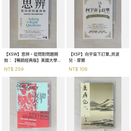
【XSW】思辨，從問對問題開
【XSP】向宇宙下訂單_貝波
始：【暢銷經典版】美國大學邏
兒．摩爾
輯思考聖經_尼爾．布朗, 史都
NT$
259
NT$
109
華．基里, 羅耀宗, 蔡宏明, 黃賓
星