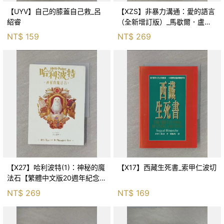
【UYV】自己的膝蓋自己救_呂
【XZS】非暴力溝通：愛的語言
紹睿
（全新增訂版）_馬歇爾．盧森
堡, 蕭寶森
NT$
159
NT$
269
【X27】哈利波特(1)：神秘的魔
【X17】西藏生死書_索甲仁波切
法石【繁體中文版20週年紀念】
_J.K.羅琳, 彭倩文
NT$
269
NT$
169