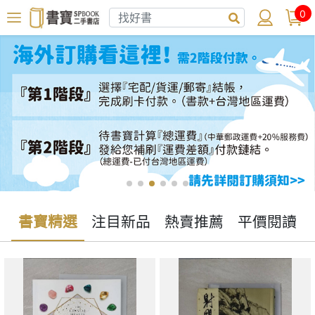
0
書寶精選
注目新品
熱賣推薦
平價閱讀