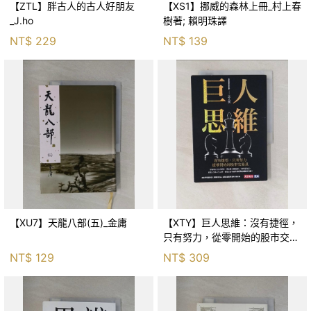
【ZTL】胖古人的古人好朋友
【XS1】挪威的森林上冊_村上春
_J.ho
樹著; 賴明珠譯
NT$
229
NT$
139
【XU7】天龍八部(五)_金庸
【XTY】巨人思維：沒有捷徑，
只有努力，從零開始的股市交易
員_巨人傑
NT$
129
NT$
309