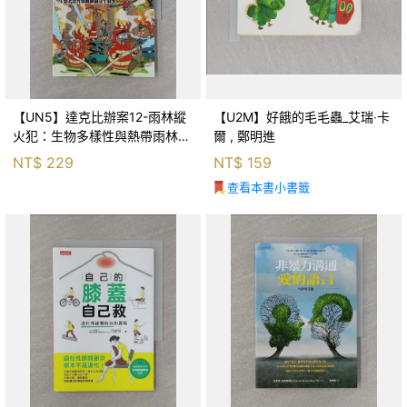
【UN5】達克比辦案12-雨林縱
【U2M】好餓的毛毛蟲_艾瑞‧卡
火犯：生物多樣性與熱帶雨林生
爾 , 鄭明進
態系_柯智元
NT$
229
NT$
159
查看本書小書籤