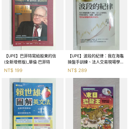
【UPE】巴菲特寫給股東的信
【UPE】波段的紀律：我在海龜
(全新增修版)_華倫‧巴菲特
操盤手訓練、法人交易現場學到
的進場、加碼、退場紀律，守住
NT$
199
NT$
289
紀律獲利至少50％_雷老闆