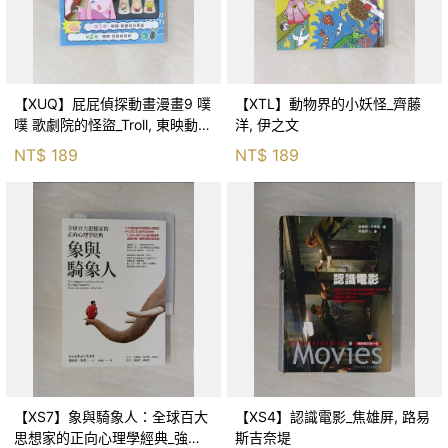
【XUQ】屁屁偵探動畫漫畫9 噗
【XTL】動物界的小妖怪_齊藤
噗 歌劇院的怪盜_Troll, 東映動畫
洋, 伊之文
株式會社, 張東君
NT$
189
NT$
189
【XS7】象與騎象人：全球百大
【XS4】認識電影_焦雄屏, 路易
思想家的正向心理學經典_強納
斯吉奈堤