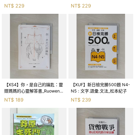
森．海德, 李靜瑤
NT$
229
NT$
229
【XS4】你，是自己的鑰匙：靈
【XUF】新日檢完勝500題 N4-
媒媽媽的心靈解答書_Ruowen
N5 : 文字.語彙.文法_松本紀子
Huang
NT$
189
NT$
239