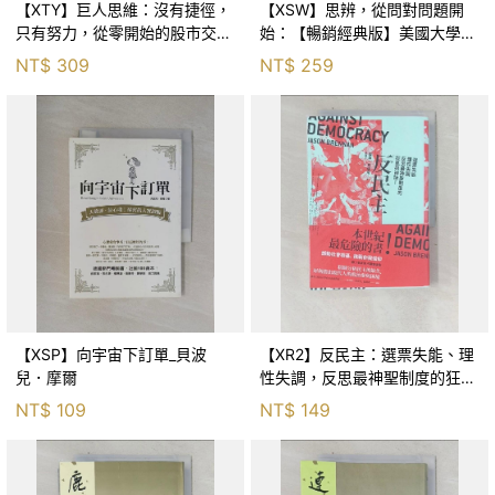
【XTY】巨人思維：沒有捷徑，
【XSW】思辨，從問對問題開
只有努力，從零開始的股市交易
始：【暢銷經典版】美國大學邏
員_巨人傑
輯思考聖經_尼爾．布朗, 史都
NT$
309
NT$
259
華．基里, 羅耀宗, 蔡宏明, 黃賓
星
【XSP】向宇宙下訂單_貝波
【XR2】反民主：選票失能、理
兒．摩爾
性失調，反思最神聖制度的狂亂
與神話！_傑森‧布倫南, 劉維人
NT$
109
NT$
149