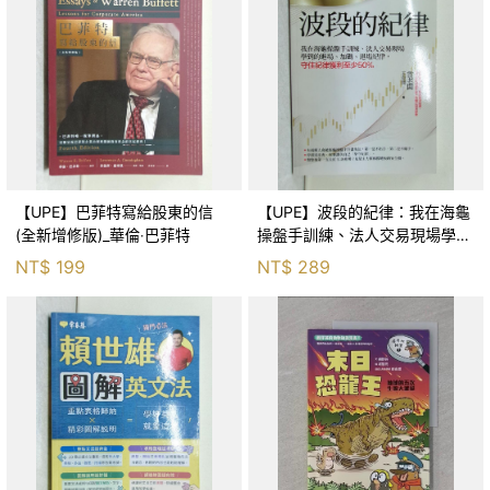
【UPE】巴菲特寫給股東的信
【UPE】波段的紀律：我在海龜
(全新增修版)_華倫‧巴菲特
操盤手訓練、法人交易現場學到
的進場、加碼、退場紀律，守住
NT$
199
NT$
289
紀律獲利至少50％_雷老闆