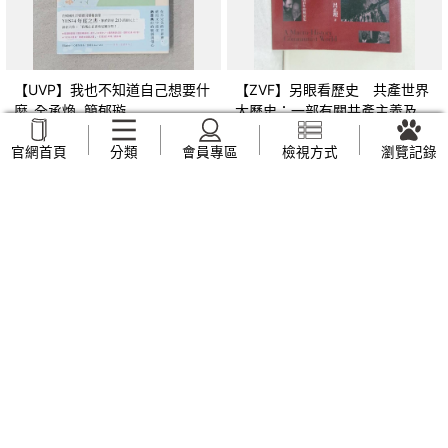
【UVP】我也不知道自己想要什
【ZVF】另眼看歷史 共產世界
麼_全承煥, 簡郁璇
大歷史：一部有關共產主義及共
產黨兩百年的興衰史_呂正理
NT$
269
NT$
309
官網首頁
分類
會員專區
檢視方式
瀏覽記錄
【ZVJ】幼兒園教保活動課程 幼
【XIH】從未知中解脫-10個回溯
兒學習評量手冊_廖鳳瑞, 張靜文
前世了解今生挑戰的真實故事_
羅伯特．舒