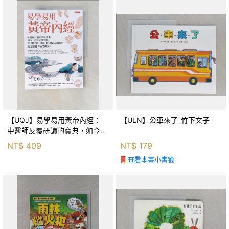
【UQJ】易學易用黃帝內經：
【ULN】公車來了_竹下文子
中醫師反覆研讀的寶典，如今一
般人也能實踐。12條經絡、365
NT$
409
NT$
179
個穴位白話詳解，經之所過，病
查看本書小書籤
之所治。_中里巴人