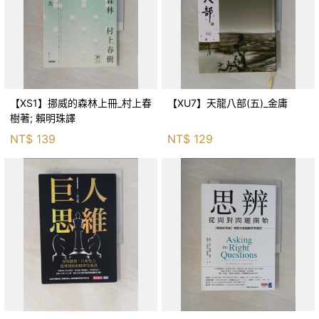
【XS1】挪威的森林上冊_村上春
【XU7】天龍八部(五)_金庸
樹著; 賴明珠譯
NT$
139
NT$
129