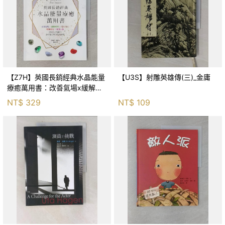
【Z7H】英國長銷經典水晶能量
【U3S】射雕英雄傳(三)_金庸
療癒萬用書：改善氣場x緩解疼
痛x穩定身心x增加財富x促進人
NT$
329
NT$
109
緣，250種水晶礦石給你最完整
的生活對策_菲利