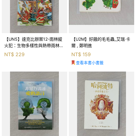
【UN5】達克比辦案12-雨林縱
【U2M】好餓的毛毛蟲_艾瑞‧卡
火犯：生物多樣性與熱帶雨林生
爾 , 鄭明進
態系_柯智元
NT$
229
NT$
159
查看本書小書籤