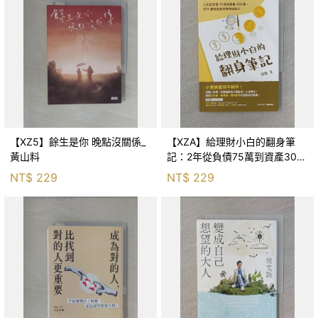
【XZ5】餘生是你 晚點沒關係_
【XZA】給理財小白的翻身筆
黃山料
記：2年從負債75萬到資產300
萬，ETF讓我走在財務自由路上_
NT$
229
NT$
229
鐵蛋