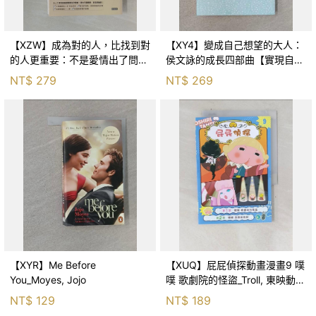
【XZW】成為對的人，比找到對
【XY4】變成自己想望的大人：
的人更重要：不是愛情出了問
侯文詠的成長四部曲【實現自
題，而是認知需要升級！_Mr. P
己】_侯文詠
NT$
279
NT$
269
【XYR】Me Before
【XUQ】屁屁偵探動畫漫畫9 噗
You_Moyes, Jojo
噗 歌劇院的怪盜_Troll, 東映動畫
株式會社, 張東君
NT$
129
NT$
189