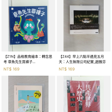
【Z1N】品格教育繪本：轉念思
【Z44】早上六點半遇見五月
考 章魚先生買褲子
天：人生無限公司紀實_趙雅芬
(Octopants)_蘇西‧西尼爾, 黃筱
NT$
169
NT$
169
茵