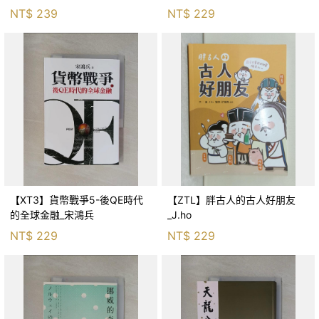
生存適應_柯智元
NT$
239
NT$
229
【XT3】貨幣戰爭5-後QE時代
【ZTL】胖古人的古人好朋友
的全球金融_宋鴻兵
_J.ho
NT$
229
NT$
229