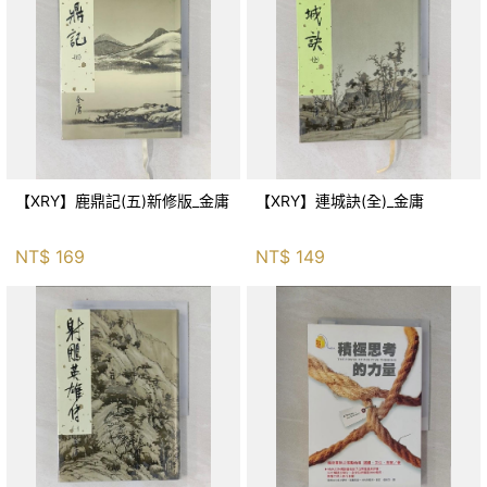
【XRY】鹿鼎記(五)新修版_金庸
【XRY】連城訣(全)_金庸
NT$
169
NT$
149