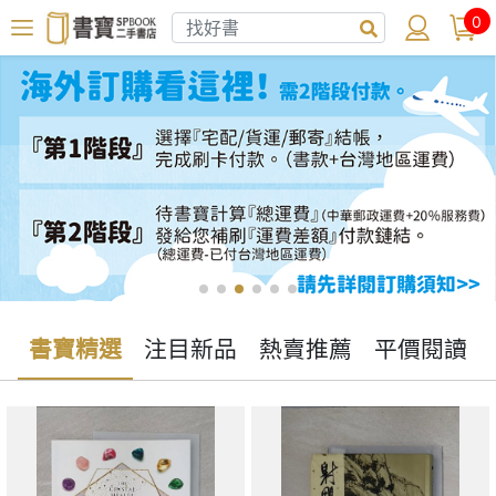
0
書寶精選
注目新品
熱賣推薦
平價閱讀