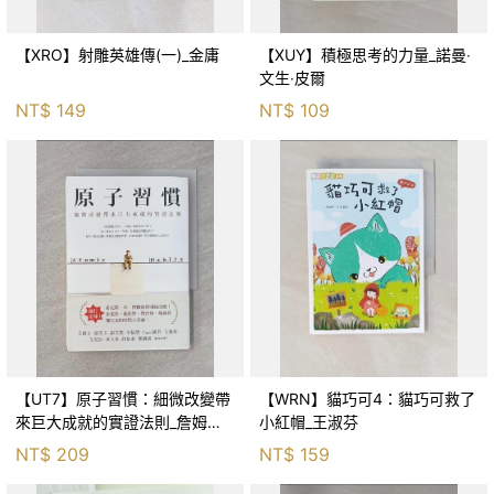
【XRO】射雕英雄傳(一)_金庸
【XUY】積極思考的力量_諾曼‧
文生‧皮爾
NT$
149
NT$
109
【UT7】原子習慣：細微改變帶
【WRN】貓巧可4：貓巧可救了
來巨大成就的實證法則_詹姆斯‧
小紅帽_王淑芬
克利爾, 蔡世偉
NT$
209
NT$
159