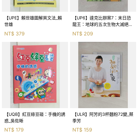
【UPE】賴世雄圖解英文法_賴
【UP6】達克比辦案7：末日恐
世雄
龍王：地球的五次生物大滅絕_
胡妙芬
NT$
379
NT$
209
【UQB】紅豆綠豆碰：手機的誘
【ULR】阿芳的3杯麵粉72變_蔡
惑_吳佐晰
季芳
NT$
179
NT$
159