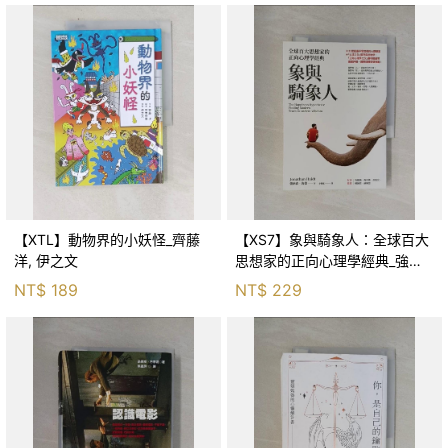
【XTL】動物界的小妖怪_齊藤
【XS7】象與騎象人：全球百大
洋, 伊之文
思想家的正向心理學經典_強納
森．海德, 李靜瑤
NT$
189
NT$
229