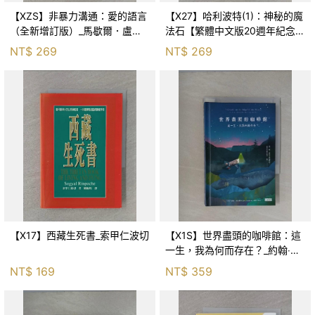
【XZS】非暴力溝通：愛的語言
【X27】哈利波特(1)：神秘的魔
（全新增訂版）_馬歇爾．盧森
法石【繁體中文版20週年紀念】
堡, 蕭寶森
_J.K.羅琳, 彭倩文
NT$
269
NT$
269
【X17】西藏生死書_索甲仁波切
【X1S】世界盡頭的咖啡館：這
一生，我為何而存在？_約翰‧史
崔勒基, Elsa
NT$
169
NT$
359