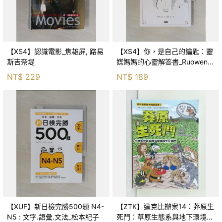
【XS4】認識電影_焦雄屏, 路易
【XS4】你，是自己的鑰匙：靈
斯吉奈堤
媒媽媽的心靈解答書_Ruowen
Huang
NT$
229
NT$
189
【XUF】新日檢完勝500題 N4-
【ZTK】達克比辦案14：莽原生
N5 : 文字.語彙.文法_松本紀子
死鬥：草原生態系與地下環境的