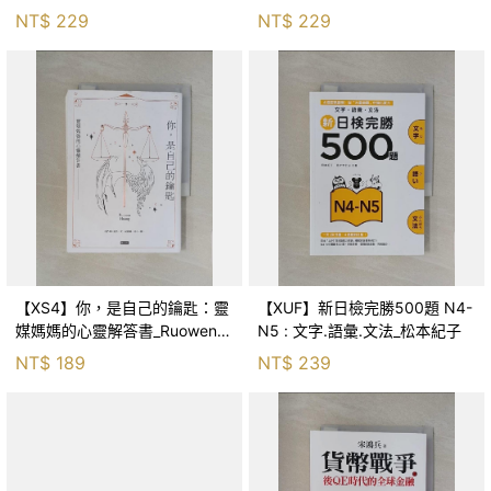
森．海德, 李靜瑤
NT$
229
NT$
229
【XS4】你，是自己的鑰匙：靈
【XUF】新日檢完勝500題 N4-
媒媽媽的心靈解答書_Ruowen
N5 : 文字.語彙.文法_松本紀子
Huang
NT$
189
NT$
239