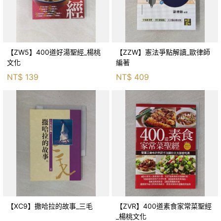
【ZW5】400道好湯聖經_楊桃
【ZZW】憲法爭點解讀_歐律師
文化
編著
NT$
139
NT$
409
【XC9】撒哈拉的故事_三毛
【ZVR】400道素食家常菜聖經
_楊桃文化