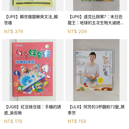
【UPE】賴世雄圖解英文法_賴
【UP6】達克比辦案7：末日恐
世雄
龍王：地球的五次生物大滅絕_
胡妙芬
NT$
379
NT$
209
【UQB】紅豆綠豆碰：手機的誘
【ULR】阿芳的3杯麵粉72變_蔡
惑_吳佐晰
季芳
NT$
179
NT$
159