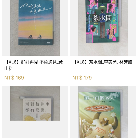
【XL6】好好再見 不負遇見_黃
【XL8】茶水間_李美芮, 林芳如
山料
NT$
169
NT$
179