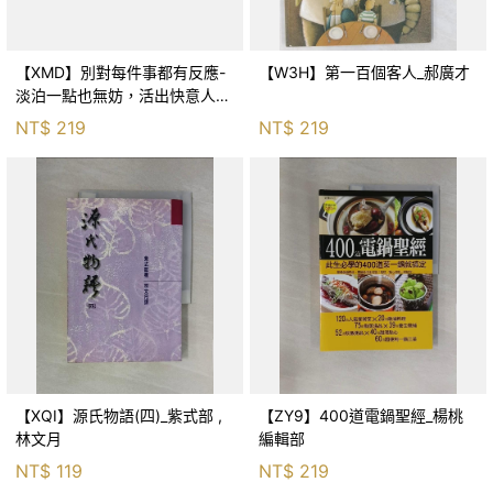
【XMD】別對每件事都有反應-
【W3H】第一百個客人_郝廣才
淡泊一點也無妨，活出快意人生
的99個禪練習！_枡野俊明, 黃
NT$
219
NT$
219
薇嬪
【XQI】源氏物語(四)_紫式部 ,
【ZY9】400道電鍋聖經_楊桃
林文月
編輯部
NT$
119
NT$
219