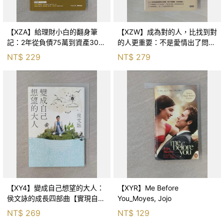
【XZA】給理財小白的翻身筆
【XZW】成為對的人，比找到對
記：2年從負債75萬到資產300
的人更重要：不是愛情出了問
萬，ETF讓我走在財務自由路上_
題，而是認知需要升級！_Mr. P
NT$
229
NT$
279
鐵蛋
【XY4】變成自己想望的大人：
【XYR】Me Before
侯文詠的成長四部曲【實現自
You_Moyes, Jojo
己】_侯文詠
NT$
269
NT$
129