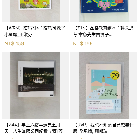
【WRN】貓巧可4：貓巧可救了
【Z1N】品格教育繪本：轉念思
小紅帽_王淑芬
考 章魚先生買褲子
(Octopants)_蘇西‧西尼爾, 黃筱
NT$
159
NT$
169
茵
【Z44】早上六點半遇見五月
【UVP】我也不知道自己想要什
天：人生無限公司紀實_趙雅芬
麼_全承煥, 簡郁璇