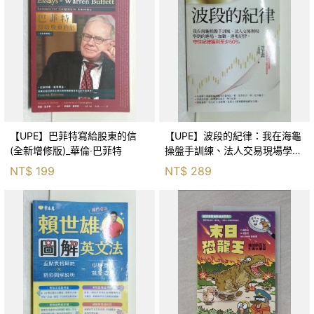
【UPE】巴菲特寫給股東的信
【UPE】波段的紀律：我在海龜
(全新增修版)_華倫‧巴菲特
操盤手訓練、法人交易現場學到
的進場、加碼、退場紀律，守住
NT$
199
NT$
289
紀律獲利至少50％_雷老闆