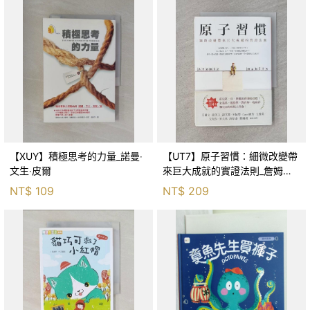
【XUY】積極思考的力量_諾曼‧
【UT7】原子習慣：細微改變帶
文生‧皮爾
來巨大成就的實證法則_詹姆斯‧
克利爾, 蔡世偉
NT$
109
NT$
209