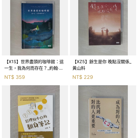
【X1S】世界盡頭的咖啡館：這
【XZ5】餘生是你 晚點沒關係_
一生，我為何而存在？_約翰‧史
黃山料
崔勒基, Elsa
NT$
359
NT$
229