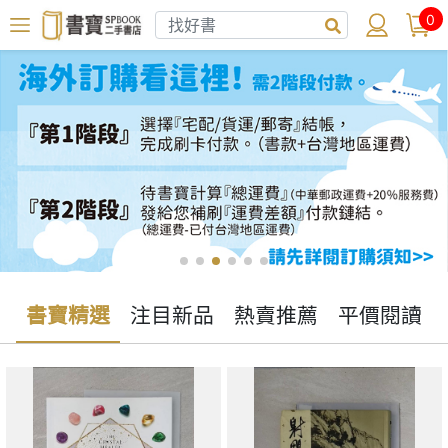
0
書寶精選
注目新品
熱賣推薦
平價閱讀