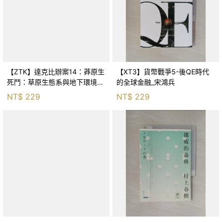
【ZTK】達克比辦案14：莽原生
【XT3】貨幣戰爭5-後QE時代
死鬥：草原生態系與地下環境的
的全球金融_宋鴻兵
生存適應_柯智元
NT$
229
NT$
229