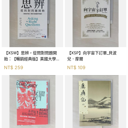
【XSW】思辨，從問對問題開
【XSP】向宇宙下訂單_貝波
始：【暢銷經典版】美國大學邏
兒．摩爾
輯思考聖經_尼爾．布朗, 史都
NT$
259
NT$
109
華．基里, 羅耀宗, 蔡宏明, 黃賓
星