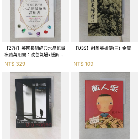
【Z7H】英國長銷經典水晶能量
【U3S】射雕英雄傳(三)_金庸
療癒萬用書：改善氣場x緩解疼
痛x穩定身心x增加財富x促進人
NT$
329
NT$
109
緣，250種水晶礦石給你最完整
的生活對策_菲利