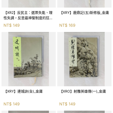
【XR2】反民主：選票失能、理
【XRY】鹿鼎記(五)新修版_金庸
性失調，反思最神聖制度的狂亂
與神話！_傑森‧布倫南, 劉維人
NT$
149
NT$
169
【XRY】連城訣(全)_金庸
【XRO】射雕英雄傳(一)_金庸
NT$
149
NT$
149