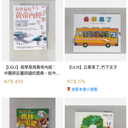
【UQJ】易學易用黃帝內經：
【ULN】公車來了_竹下文子
中醫師反覆研讀的寶典，如今一
般人也能實踐。12條經絡、365
NT$
409
NT$
179
個穴位白話詳解，經之所過，病
查看本書小書籤
之所治。_中里巴人