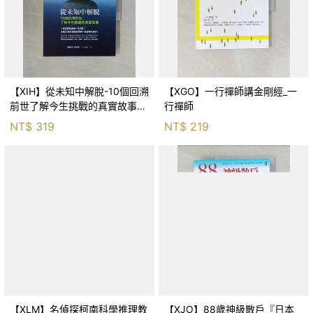
【XIH】從未知中解脫-10個回溯
【XGO】一行禪師講金剛經_一
前世了解今生挑戰的真實故事_
行禪師
羅伯特．舒
NT$
319
NT$
219
【XLM】名偵探柯南科學推理教
【XJO】88歲神級散戶『日本