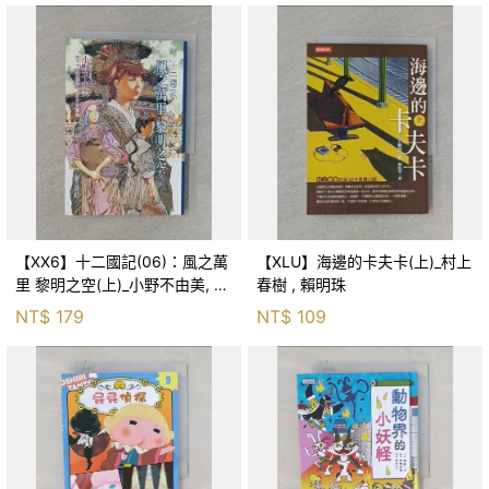
【XX6】十二國記(06)：風之萬
【XLU】海邊的卡夫卡(上)_村上
里 黎明之空(上)_小野不由美, 王
春樹 , 賴明珠
蘊潔
NT$
179
NT$
109