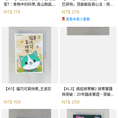
室7：食物中的科學_青山剛昌,
巴菲特』茂爺爺投資心法：用
Galileo工房, 黃薇嬪
「126法則」滾出18億円資產的
NT$
179
NT$
279
69年股海交易術_藤本茂, 賴惠
查看本書小書籤
鈴
【XI1】貓巧可真快樂_王淑芬
【XL3】病從排寒解2 排寒實踐
與突破：20年臨床實證，突破排
寒盲點，防治疫毒流感的中醫養
NT$
109
NT$
259
命方略！_李璧如