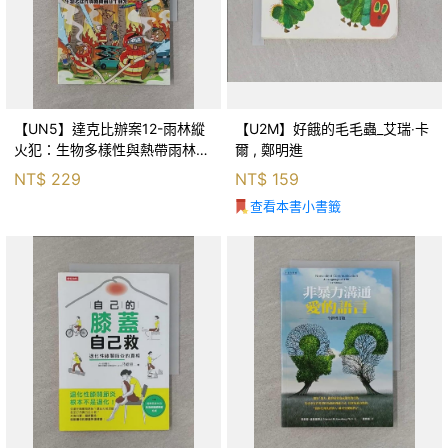
【UN5】達克比辦案12-雨林縱
【U2M】好餓的毛毛蟲_艾瑞‧卡
火犯：生物多樣性與熱帶雨林生
爾 , 鄭明進
態系_柯智元
NT$
229
NT$
159
查看本書小書籤