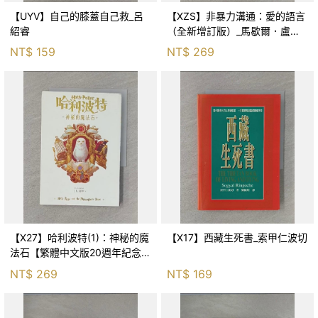
【UYV】自己的膝蓋自己救_呂
【XZS】非暴力溝通：愛的語言
紹睿
（全新增訂版）_馬歇爾．盧森
堡, 蕭寶森
NT$
159
NT$
269
【X27】哈利波特(1)：神秘的魔
【X17】西藏生死書_索甲仁波切
法石【繁體中文版20週年紀念】
_J.K.羅琳, 彭倩文
NT$
269
NT$
169