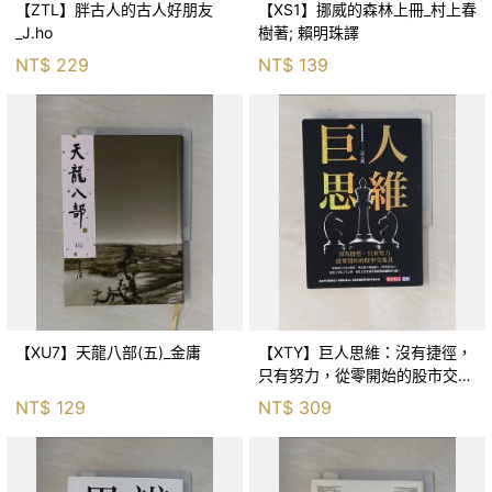
【ZTL】胖古人的古人好朋友
【XS1】挪威的森林上冊_村上春
_J.ho
樹著; 賴明珠譯
NT$
229
NT$
139
【XU7】天龍八部(五)_金庸
【XTY】巨人思維：沒有捷徑，
只有努力，從零開始的股市交易
員_巨人傑
NT$
129
NT$
309