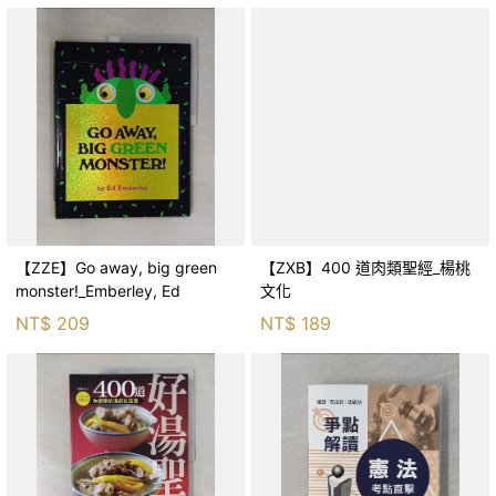
【ZZE】Go away, big green
【ZXB】400 道肉類聖經_楊桃
monster!_Emberley, Ed
文化
NT$
209
NT$
189