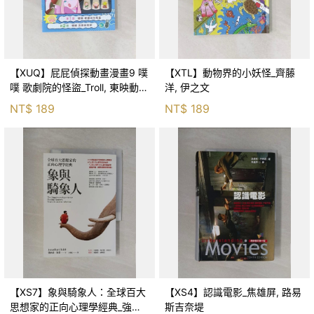
【XUQ】屁屁偵探動畫漫畫9 噗
【XTL】動物界的小妖怪_齊藤
噗 歌劇院的怪盜_Troll, 東映動畫
洋, 伊之文
株式會社, 張東君
NT$
189
NT$
189
【XS7】象與騎象人：全球百大
【XS4】認識電影_焦雄屏, 路易
思想家的正向心理學經典_強納
斯吉奈堤