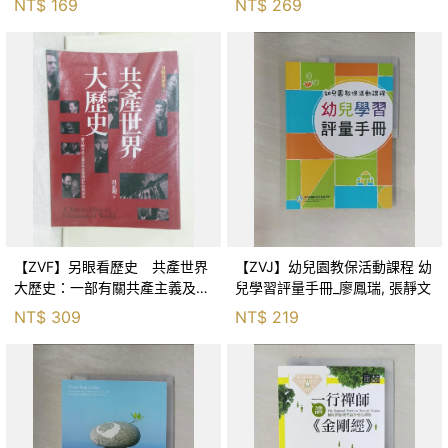
NT$
169
NT$
269
【ZVF】另眼看歷史 共產世界
【ZVJ】幼兒園教保活動課程 幼
大歷史：一部有關共產主義及共
兒學習評量手冊_廖鳳瑞, 張靜文
產黨兩百年的興衰史_呂正理
NT$
309
NT$
219