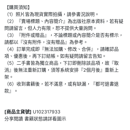
【購買須知】
（1）照片皆為現貨實際拍攝，請參書況說明。
（2）『賣場標題、內容簡介』為出版社原本資料，若有疑
問請留言，但人力有限，恕不提供大量詢問。
（3）『附件或贈品』，不論標題或內容簡介是否有標示，
請都以『沒有附件，沒有贈品』為參考。
（4）訂單完成即『無法加購、修改、合併』，請確認品
項、優惠後，再下訂結帳。如有疑問請留言告知。
（5）二手書皆為獨立商品，下訂即刪除該品項，故『取
消』後無法重新訂購，須等系統安排『2個月後』重新上
架。
（6）收到書籍後，若不滿意，或有缺漏，『都可退書退
款』。
[商品主貨號]
U102317933
分享閱讀 書籍狀態請詳看圖示