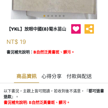
【YKL】放眼中國(8)蜀水苗山
NT$
19
書況補充說明：
B自然泛黃書斑、髒污。
商品資訊
心得分享
付款與配送
以下書況，主觀上皆可閱讀，若收到後不滿意，『
都可退書
退款
』。
書況補充說明: B自然泛黃書斑、髒污。