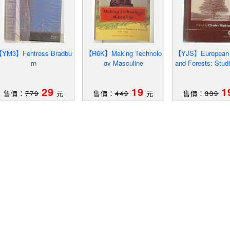
YM3】Fentress Bradbu
【R6K】Making Technolo
【YJS】European
rn
gy Masculine
and Forests: Studi
ultural Histo
29
19
1
售價：
779
元
售價：
449
元
售價：
339