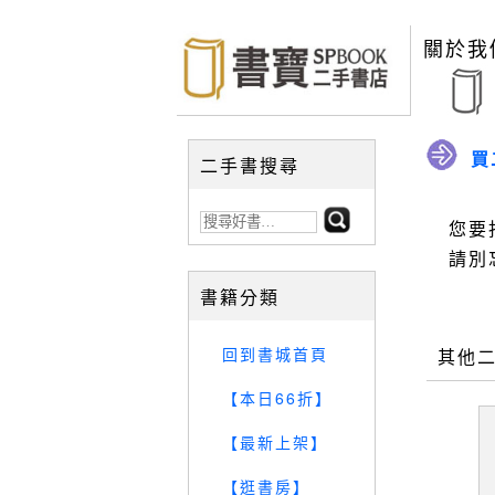
關於我
買
二手書搜尋
您要
請別
書籍分類
回到書城首頁
其他
【本日66折】
【最新上架】
【逛書房】