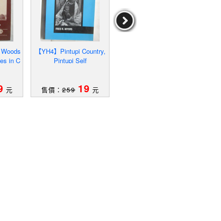
 Woods
【YH4】Pintupi Country,
【R6X】狂野進化論_道
【Q1J
es in C
Pintupi Self
格．迪克生、約翰．亞當
tion'
ry
斯, 林姵君
作者：道格．迪克生、
約翰．亞當斯,林姵君
9
19
59
元
售價：
259
元
售價：
569
元
售