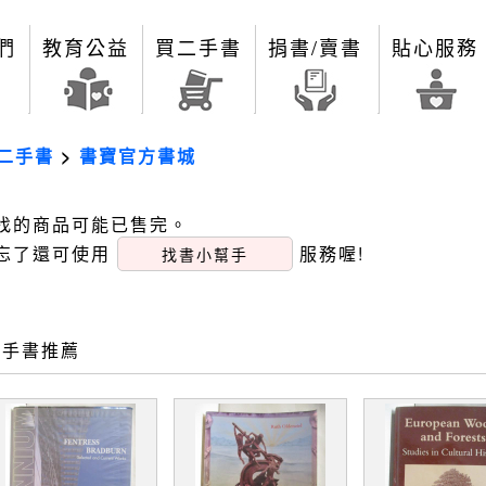
們
教育公益
買二手書
捐書/賣書
貼心服務
二手書
>
書寶官方書城
找的商品可能已售完。
忘了還可使用
服務喔!
找書小幫手
二手書推薦