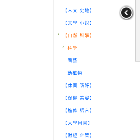
【人文 史地】
【文學 小說】
節氣、好天
【QA7】精神支配物質_張
【SDB】3-D Explorer: So
【
【自然 科學】
趴趴GO十年
柱
lar System_Quigley, Seb
透！_王淑麗
astian
王淑麗
作者：Quigley,Sebasti
科學
an
19
29
29
元
售價：
159
元
售價：
439
元
園藝
動植物
【休閒 嗜好】
【保健 美容】
【進修 語言】
【大學用書】
【財經 企管】