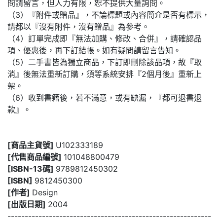
問請留言，但人力有限，恕不提供大量詢問。
（3）『附件或贈品』，不論標題或內容簡介是否有標示，
請都以『沒有附件，沒有贈品』為參考。
（4）訂單完成即『無法加購、修改、合併』，請確認品
項、優惠後，再下訂結帳。如有疑問請留言告知。
（5）二手書皆為獨立商品，下訂即刪除該品項，故『取
消』後無法重新訂購，須等系統安排『2個月後』重新上
架。
（6）收到書籍後，若不滿意，或有缺漏，『都可退書退
款』。
[商品主貨號]
U102333189
[代售商品編號]
101048800479
[ISBN-13碼]
9789812450302
[ISBN]
9812450300
[作者]
Design
[出版日期]
2004
-----------------------------------------------------------