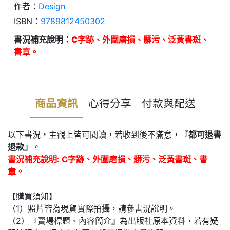
作者：
Design
ISBN：
9789812450302
書況補充說明：
C字跡、外圍磨損、髒污、泛黃書斑、
書章。
商品資訊
心得分享
付款與配送
以下書況，主觀上皆可閱讀，若收到後不滿意，『
都可退書
退款
』。
書況補充說明: C字跡、外圍磨損、髒污、泛黃書斑、書
章。
【購買須知】
（1）照片皆為現貨實際拍攝，請參書況說明。
（2）『賣場標題、內容簡介』為出版社原本資料，若有疑