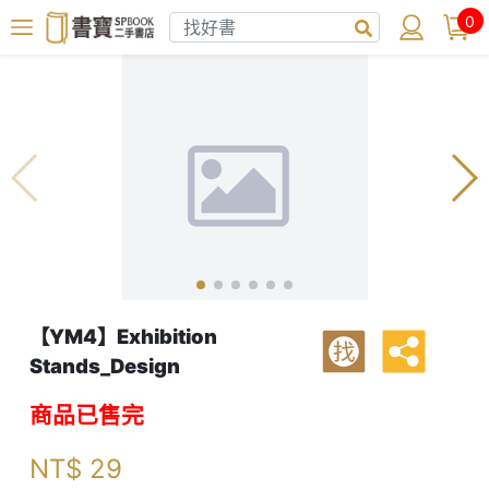
0
【YM4】Exhibition
找
Stands_Design
商品已售完
NT$
29