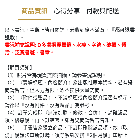
商品資訊
心得分享
付款與配送
以下書況，主觀上皆可閱讀，若收到後不滿意，『
都可退書
退款
』。
書況補充說明: D多處摺頁標籤、水痕、字跡、破損、髒
污、泛黃書斑、書章。
【購買須知】
（1）照片皆為現貨實際拍攝，請參書況說明。
（2）『賣場標題、內容簡介』為出版社原本資料，若有疑
問請留言，但人力有限，恕不提供大量詢問。
（3）『附件或贈品』，不論標題或內容簡介是否有標示，
請都以『沒有附件，沒有贈品』為參考。
（4）訂單完成即『無法加購、修改、合併』，請確認品
項、優惠後，再下訂結帳。如有疑問請留言告知。
（5）二手書皆為獨立商品，下訂即刪除該品項，故『取
消』後無法重新訂購，須等系統安排『2個月後』重新上