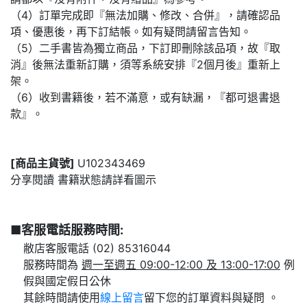
（4）訂單完成即『無法加購、修改、合併』，請確認品
項、優惠後，再下訂結帳。如有疑問請留言告知。
（5）二手書皆為獨立商品，下訂即刪除該品項，故『取
消』後無法重新訂購，須等系統安排『2個月後』重新上
架。
（6）收到書籍後，若不滿意，或有缺漏，『都可退書退
款』。
[商品主貨號]
U102343469
分享閱讀 書籍狀態請詳看圖示
■客服電話服務時間:
敝店客服電話 (02) 85316044
服務時間為
週一至週五 09:00-12:00 及 13:00-17:00
例
假與國定假日公休
其餘時間請使用
線上留言
留下您的訂單資料與疑問 。