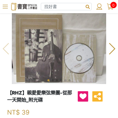
0
【RHZ】親愛愛樂弦樂團-從那
一天開始_附光碟
NT$
39