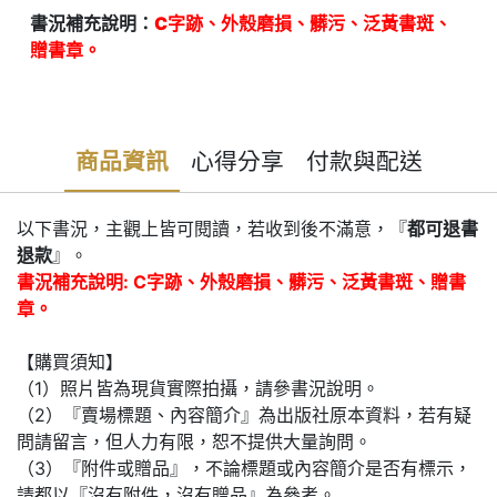
書況補充說明：
C字跡、外殼磨損、髒污、泛黃書斑、
贈書章。
商品資訊
心得分享
付款與配送
以下書況，主觀上皆可閱讀，若收到後不滿意，『
都可退書
退款
』。
書況補充說明: C字跡、外殼磨損、髒污、泛黃書斑、贈書
章。
【購買須知】
（1）照片皆為現貨實際拍攝，請參書況說明。
（2）『賣場標題、內容簡介』為出版社原本資料，若有疑
問請留言，但人力有限，恕不提供大量詢問。
（3）『附件或贈品』，不論標題或內容簡介是否有標示，
請都以『沒有附件，沒有贈品』為參考。