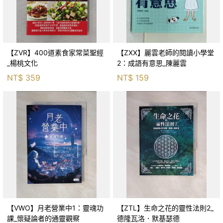
【ZVR】400道素食家常菜聖經
【ZXX】麗雲老師的閱讀小學堂
_楊桃文化
2：成語有意思_陳麗雲
NT$
359
NT$
159
【VWO】月老營業中1：靈魂功
【ZTL】生命之花的靈性法則2_
課_懷疑論者的通靈觀察
德隆瓦洛．默基瑟德