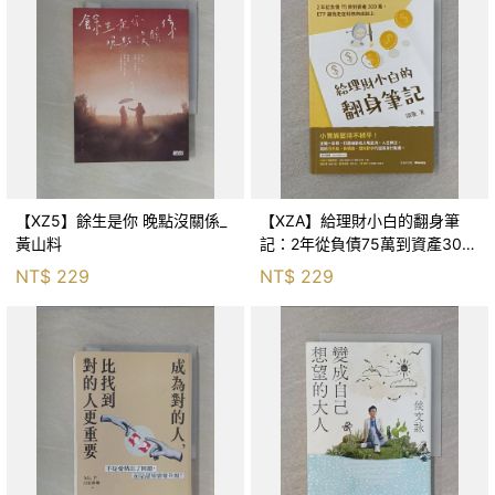
【XZ5】餘生是你 晚點沒關係_
【XZA】給理財小白的翻身筆
黃山料
記：2年從負債75萬到資產300
萬，ETF讓我走在財務自由路上_
NT$
229
NT$
229
鐵蛋