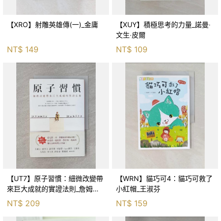
【XRO】射雕英雄傳(一)_金庸
【XUY】積極思考的力量_諾曼‧
文生‧皮爾
NT$
149
NT$
109
【UT7】原子習慣：細微改變帶
【WRN】貓巧可4：貓巧可救了
來巨大成就的實證法則_詹姆斯‧
小紅帽_王淑芬
克利爾, 蔡世偉
NT$
209
NT$
159