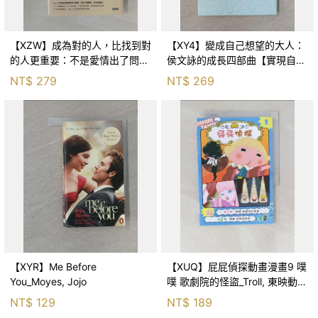
【XZW】成為對的人，比找到對
【XY4】變成自己想望的大人：
的人更重要：不是愛情出了問
侯文詠的成長四部曲【實現自
題，而是認知需要升級！_Mr. P
己】_侯文詠
NT$
279
NT$
269
【XYR】Me Before
【XUQ】屁屁偵探動畫漫畫9 噗
You_Moyes, Jojo
噗 歌劇院的怪盜_Troll, 東映動畫
株式會社, 張東君
NT$
129
NT$
189