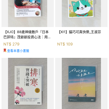
【XJO】88歲神級散戶『日本
【XI1】貓巧可真快樂_王淑芬
巴菲特』茂爺爺投資心法：用
「126法則」滾出18億円資產的
NT$
279
NT$
109
69年股海交易術_藤本茂, 賴惠
查看本書小書籤
鈴