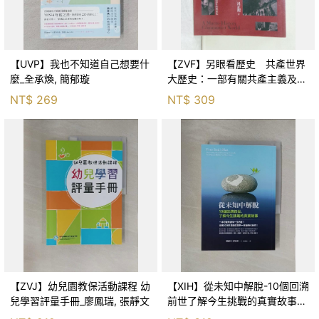
【UVP】我也不知道自己想要什
【ZVF】另眼看歷史 共產世界
麼_全承煥, 簡郁璇
大歷史：一部有關共產主義及共
產黨兩百年的興衰史_呂正理
NT$
269
NT$
309
【ZVJ】幼兒園教保活動課程 幼
【XIH】從未知中解脫-10個回溯
兒學習評量手冊_廖鳳瑞, 張靜文
前世了解今生挑戰的真實故事_
羅伯特．舒