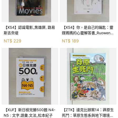
【XS4】認識電影_焦雄屏, 路易
【XS4】你，是自己的鑰匙：靈
斯吉奈堤
媒媽媽的心靈解答書_Ruowen
Huang
NT$
229
NT$
189
【XUF】新日檢完勝500題 N4-
【ZTK】達克比辦案14：莽原生
N5 : 文字.語彙.文法_松本紀子
死鬥：草原生態系與地下環境的