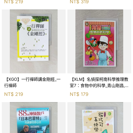
NT$
219
NT$
319
【XGO】一行禪師講金剛經_一
【XLM】名偵探柯南科學推理教
行禪師
室7：食物中的科學_青山剛昌,
Galileo工房, 黃薇嬪
NT$
219
NT$
179