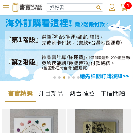
0
書寶精選
注目新品
熱賣推薦
平價閱讀