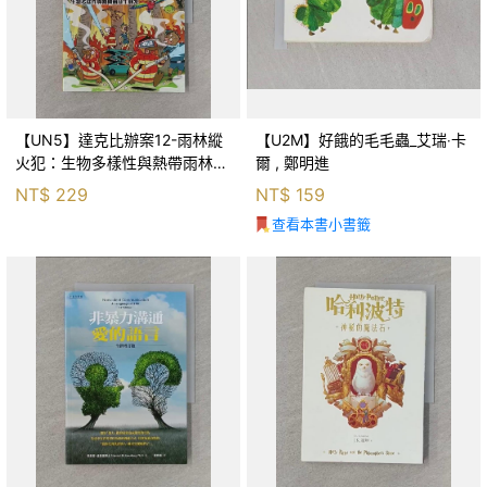
【UN5】達克比辦案12-雨林縱
【U2M】好餓的毛毛蟲_艾瑞‧卡
火犯：生物多樣性與熱帶雨林生
爾 , 鄭明進
態系_柯智元
NT$
229
NT$
159
查看本書小書籤