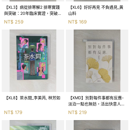
【XL3】病從排寒解2 排寒實踐
【XL6】好好再見 不負遇見_黃
與突破：20年臨床實證，突破排
山料
寒盲點，防治疫毒流感的中醫養
NT$
259
NT$
169
命方略！_李璧如
【XL8】茶水間_李美芮, 林芳如
【XMD】別對每件事都有反應-
淡泊一點也無妨，活出快意人生
的99個禪練習！_枡野俊明, 黃
NT$
179
NT$
219
薇嬪