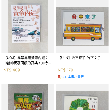
【UQJ】易學易用黃帝內經：
【ULN】公車來了_竹下文子
中醫師反覆研讀的寶典，如今一
般人也能實踐。12條經絡、365
NT$
409
NT$
179
個穴位白話詳解，經之所過，病
查看本書小書籤
之所治。_中里巴人