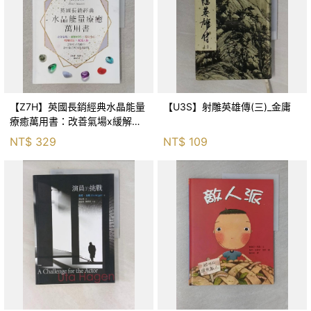
【Z7H】英國長銷經典水晶能量
【U3S】射雕英雄傳(三)_金庸
療癒萬用書：改善氣場x緩解疼
痛x穩定身心x增加財富x促進人
NT$
329
NT$
109
緣，250種水晶礦石給你最完整
的生活對策_菲利