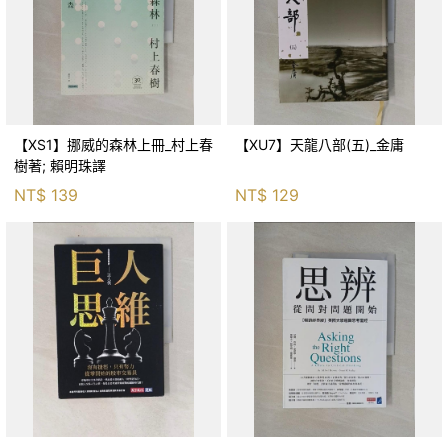
【XS1】挪威的森林上冊_村上春
【XU7】天龍八部(五)_金庸
樹著; 賴明珠譯
NT$
139
NT$
129