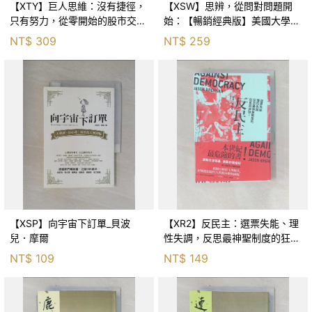
【XTY】巨人思維：沒有捷徑，
【XSW】思辨，從問對問題開
只有努力，從零開始的股市交易
始：【暢銷經典版】美國大學邏
員_巨人傑
輯思考聖經_尼爾．布朗, 史都
NT$
309
NT$
259
華．基里, 羅耀宗, 蔡宏明, 黃賓
星
【XSP】向宇宙下訂單_貝波
【XR2】反民主：選票失能、理
兒．摩爾
性失調，反思最神聖制度的狂亂
與神話！_傑森‧布倫南, 劉維人
NT$
109
NT$
149