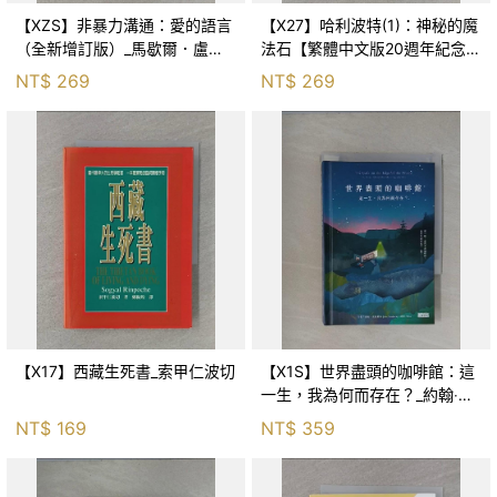
【XZS】非暴力溝通：愛的語言
【X27】哈利波特(1)：神秘的魔
（全新增訂版）_馬歇爾．盧森
法石【繁體中文版20週年紀念】
堡, 蕭寶森
_J.K.羅琳, 彭倩文
NT$
269
NT$
269
【X17】西藏生死書_索甲仁波切
【X1S】世界盡頭的咖啡館：這
一生，我為何而存在？_約翰‧史
崔勒基, Elsa
NT$
169
NT$
359