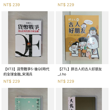
生存適應_柯智元
NT$
239
NT$
229
【XT3】貨幣戰爭5-後QE時代
【ZTL】胖古人的古人好朋友
的全球金融_宋鴻兵
_J.ho
NT$
229
NT$
229