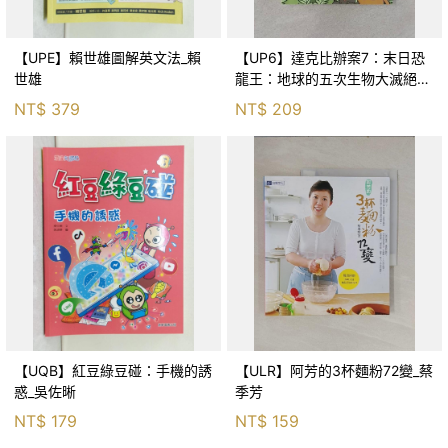
【UPE】賴世雄圖解英文法_賴
【UP6】達克比辦案7：末日恐
世雄
龍王：地球的五次生物大滅絕_
胡妙芬
NT$
379
NT$
209
【UQB】紅豆綠豆碰：手機的誘
【ULR】阿芳的3杯麵粉72變_蔡
惑_吳佐晰
季芳
NT$
179
NT$
159