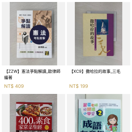
【ZZW】憲法爭點解讀_歐律師
【XC9】撒哈拉的故事_三毛
編著
NT$
409
NT$
199