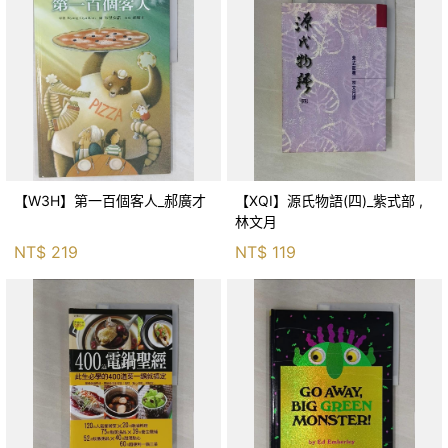
【W3H】第一百個客人_郝廣才
【XQI】源氏物語(四)_紫式部 ,
林文月
NT$
219
NT$
119