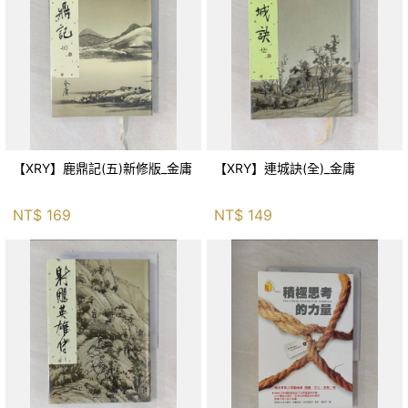
【XRY】鹿鼎記(五)新修版_金庸
【XRY】連城訣(全)_金庸
NT$
169
NT$
149