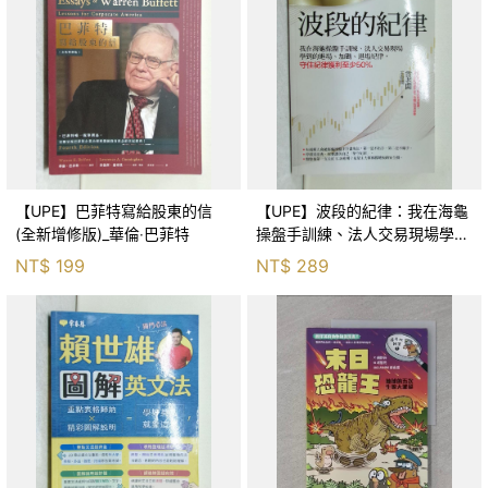
【UPE】巴菲特寫給股東的信
【UPE】波段的紀律：我在海龜
(全新增修版)_華倫‧巴菲特
操盤手訓練、法人交易現場學到
的進場、加碼、退場紀律，守住
NT$
199
NT$
289
紀律獲利至少50％_雷老闆