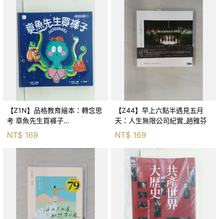
【Z1N】品格教育繪本：轉念思
【Z44】早上六點半遇見五月
考 章魚先生買褲子
天：人生無限公司紀實_趙雅芬
(Octopants)_蘇西‧西尼爾, 黃筱
NT$
169
NT$
169
茵