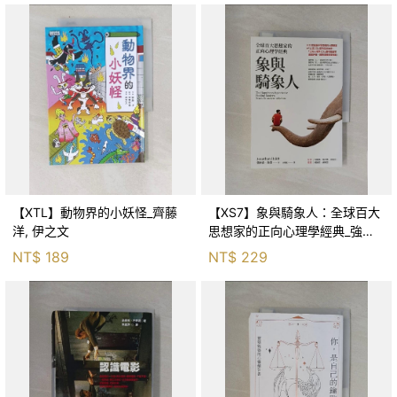
【XTL】動物界的小妖怪_齊藤
【XS7】象與騎象人：全球百大
洋, 伊之文
思想家的正向心理學經典_強納
森．海德, 李靜瑤
NT$
189
NT$
229