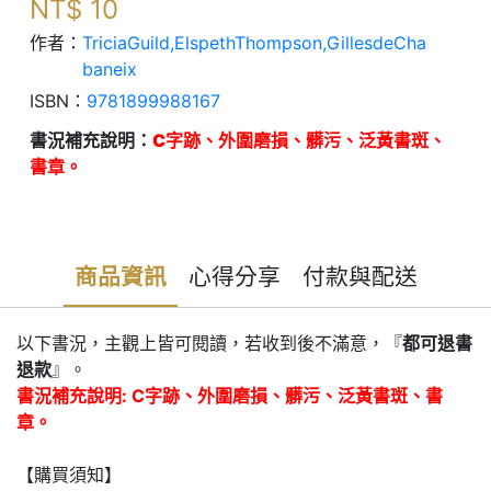
NT$
10
作者：
TriciaGuild,ElspethThompson,GillesdeCha
baneix
ISBN：
9781899988167
書況補充說明：
C字跡、外圍磨損、髒污、泛黃書斑、
書章。
商品資訊
心得分享
付款與配送
以下書況，主觀上皆可閱讀，若收到後不滿意，『
都可退書
退款
』。
書況補充說明: C字跡、外圍磨損、髒污、泛黃書斑、書
章。
【購買須知】