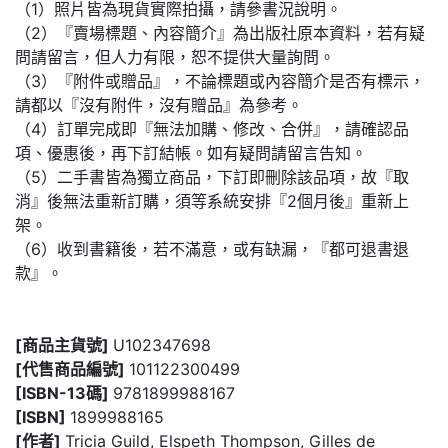
（1）照片皆為現貨實際拍攝，請參書況說明。
（2）『賣場標題、內容簡介』為出版社原本資料，若有疑
問請留言，但人力有限，恕不提供大量詢問。
（3）『附件或贈品』，不論標題或內容簡介是否有標示，
請都以『沒有附件，沒有贈品』為參考。
（4）訂單完成即『無法加購、修改、合併』，請確認品
項、優惠後，再下訂結帳。如有疑問請留言告知。
（5）二手書皆為獨立商品，下訂即刪除該品項，故『取
消』後無法重新訂購，須等系統安排『2個月後』重新上
架。
（6）收到書籍後，若不滿意，或有缺漏，『都可退書退
款』。
[商品主貨號]
U102347698
[代售商品編號]
101122300499
[ISBN-13碼]
9781899988167
[ISBN]
1899988165
[作者]
Tricia Guild, Elspeth Thompson, Gilles de