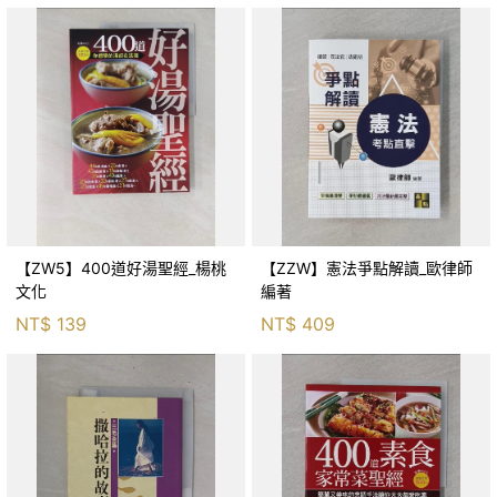
【ZW5】400道好湯聖經_楊桃
【ZZW】憲法爭點解讀_歐律師
文化
編著
NT$
139
NT$
409