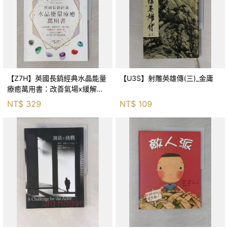
【Z7H】英國長銷經典水晶能量
【U3S】射雕英雄傳(三)_金庸
療癒萬用書：改善氣場x緩解疼
痛x穩定身心x增加財富x促進人
NT$
329
NT$
109
緣，250種水晶礦石給你最完整
的生活對策_菲利