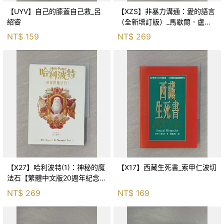
【UYV】自己的膝蓋自己救_呂
【XZS】非暴力溝通：愛的語言
紹睿
（全新增訂版）_馬歇爾．盧森
堡, 蕭寶森
NT$
159
NT$
269
【X27】哈利波特(1)：神秘的魔
【X17】西藏生死書_索甲仁波切
法石【繁體中文版20週年紀念】
_J.K.羅琳, 彭倩文
NT$
269
NT$
169