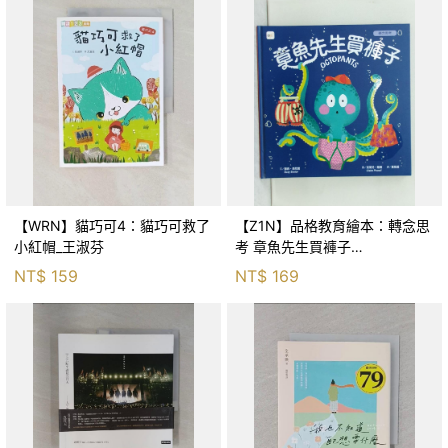
【WRN】貓巧可4：貓巧可救了
【Z1N】品格教育繪本：轉念思
小紅帽_王淑芬
考 章魚先生買褲子
(Octopants)_蘇西‧西尼爾, 黃筱
NT$
159
NT$
169
茵