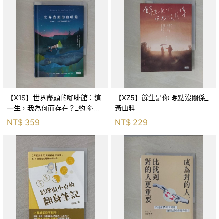
【X1S】世界盡頭的咖啡館：這
【XZ5】餘生是你 晚點沒關係_
一生，我為何而存在？_約翰‧史
黃山料
崔勒基, Elsa
NT$
359
NT$
229