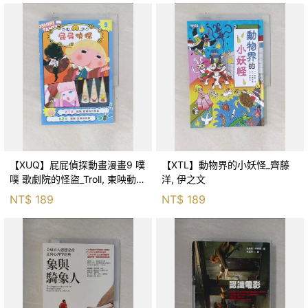
【XUQ】屁屁偵探動畫漫畫9 噗
【XTL】動物界的小妖怪_齊藤
噗 歌劇院的怪盜_Troll, 東映動畫
洋, 伊之文
株式會社, 張東君
NT$
189
NT$
189