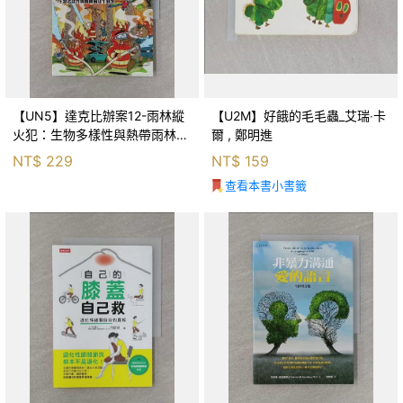
【UN5】達克比辦案12-雨林縱
【U2M】好餓的毛毛蟲_艾瑞‧卡
火犯：生物多樣性與熱帶雨林生
爾 , 鄭明進
態系_柯智元
NT$
229
NT$
159
查看本書小書籤