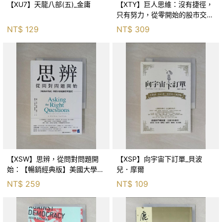
【XU7】天龍八部(五)_金庸
【XTY】巨人思維：沒有捷徑，
只有努力，從零開始的股市交易
員_巨人傑
NT$
129
NT$
309
【XSW】思辨，從問對問題開
【XSP】向宇宙下訂單_貝波
始：【暢銷經典版】美國大學邏
兒．摩爾
輯思考聖經_尼爾．布朗, 史都
NT$
259
NT$
109
華．基里, 羅耀宗, 蔡宏明, 黃賓
星