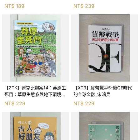
Huang
NT$
189
NT$
239
【ZTK】達克比辦案14：莽原生
【XT3】貨幣戰爭5-後QE時代
死鬥：草原生態系與地下環境的
的全球金融_宋鴻兵
生存適應_柯智元
NT$
229
NT$
229