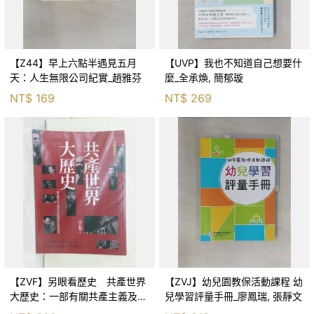
【Z44】早上六點半遇見五月
【UVP】我也不知道自己想要什
天：人生無限公司紀實_趙雅芬
麼_全承煥, 簡郁璇
NT$
169
NT$
269
【ZVF】另眼看歷史 共產世界
【ZVJ】幼兒園教保活動課程 幼
大歷史：一部有關共產主義及共
兒學習評量手冊_廖鳳瑞, 張靜文
產黨兩百年的興衰史_呂正理