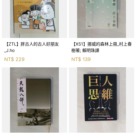
【ZTL】胖古人的古人好朋友
【XS1】挪威的森林上冊_村上春
_J.ho
樹著; 賴明珠譯
NT$
229
NT$
139