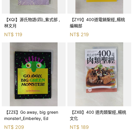
【XQI】源氏物語(四)_紫式部 ,
【ZY9】400道電鍋聖經_楊桃
林文月
編輯部
NT$
119
NT$
219
【ZZE】Go away, big green
【ZXB】400 道肉類聖經_楊桃
monster!_Emberley, Ed
文化
NT$
209
NT$
189