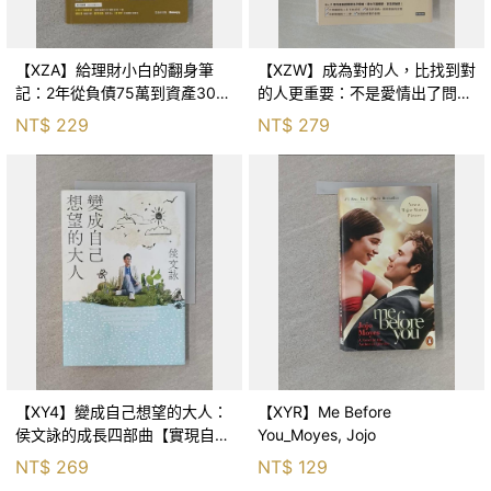
【XZA】給理財小白的翻身筆
【XZW】成為對的人，比找到對
記：2年從負債75萬到資產300
的人更重要：不是愛情出了問
萬，ETF讓我走在財務自由路上_
題，而是認知需要升級！_Mr. P
NT$
229
NT$
279
鐵蛋
【XY4】變成自己想望的大人：
【XYR】Me Before
侯文詠的成長四部曲【實現自
You_Moyes, Jojo
己】_侯文詠
NT$
269
NT$
129