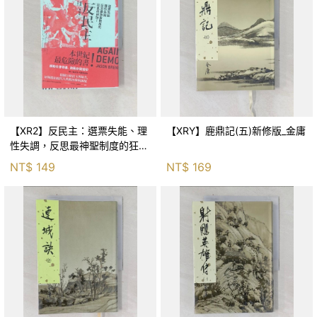
【XR2】反民主：選票失能、理
【XRY】鹿鼎記(五)新修版_金庸
性失調，反思最神聖制度的狂亂
與神話！_傑森‧布倫南, 劉維人
NT$
149
NT$
169