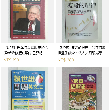
【UPE】巴菲特寫給股東的信
【UPE】波段的紀律：我在海龜
(全新增修版)_華倫‧巴菲特
操盤手訓練、法人交易現場學到
的進場、加碼、退場紀律，守住
NT$
199
NT$
289
紀律獲利至少50％_雷老闆