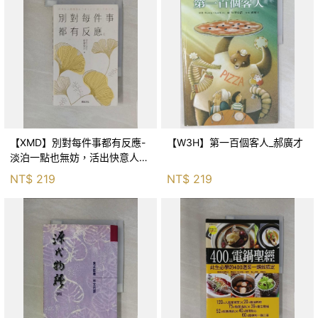
【XMD】別對每件事都有反應-
【W3H】第一百個客人_郝廣才
淡泊一點也無妨，活出快意人生
的99個禪練習！_枡野俊明, 黃
NT$
219
NT$
219
薇嬪