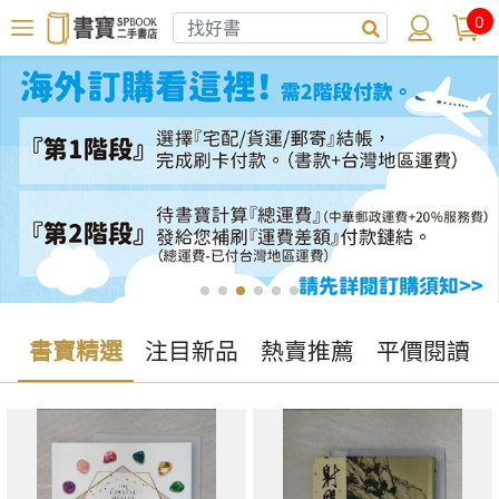
0
書寶精選
注目新品
熱賣推薦
平價閱讀