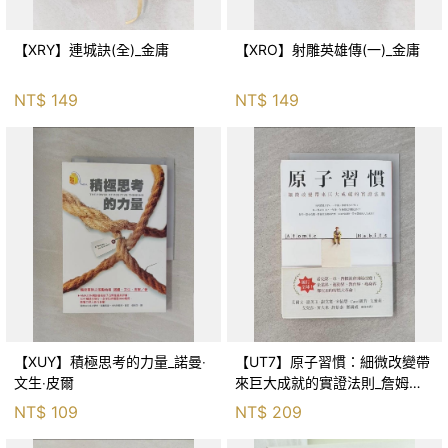
【XRY】連城訣(全)_金庸
【XRO】射雕英雄傳(一)_金庸
NT$
149
NT$
149
【XUY】積極思考的力量_諾曼‧
【UT7】原子習慣：細微改變帶
文生‧皮爾
來巨大成就的實證法則_詹姆斯‧
克利爾, 蔡世偉
NT$
109
NT$
209