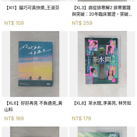
【XI1】貓巧可真快樂_王淑芬
【XL3】病從排寒解2 排寒實踐
與突破：20年臨床實證，突破排
寒盲點，防治疫毒流感的中醫養
NT$
109
NT$
259
命方略！_李璧如
【XL6】好好再見 不負遇見_黃
【XL8】茶水間_李美芮, 林芳如
山料
NT$
169
NT$
179