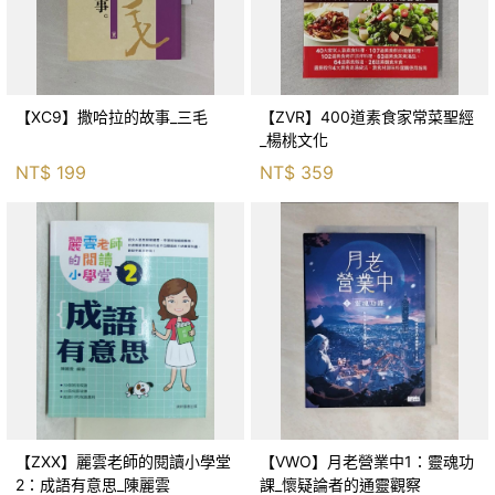
【XC9】撒哈拉的故事_三毛
【ZVR】400道素食家常菜聖經
_楊桃文化
NT$
199
NT$
359
【ZXX】麗雲老師的閱讀小學堂
【VWO】月老營業中1：靈魂功
2：成語有意思_陳麗雲
課_懷疑論者的通靈觀察