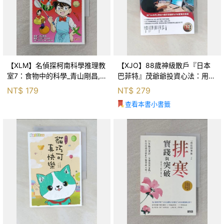
【XLM】名偵探柯南科學推理教
【XJO】88歲神級散戶『日本
室7：食物中的科學_青山剛昌,
巴菲特』茂爺爺投資心法：用
Galileo工房, 黃薇嬪
「126法則」滾出18億円資產的
NT$
179
NT$
279
69年股海交易術_藤本茂, 賴惠
查看本書小書籤
鈴