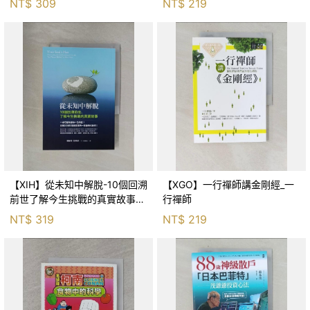
NT$
309
NT$
219
【XIH】從未知中解脫-10個回溯
【XGO】一行禪師講金剛經_一
前世了解今生挑戰的真實故事_
行禪師
羅伯特．舒
NT$
319
NT$
219