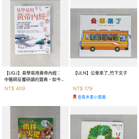
【UQJ】易學易用黃帝內經：
【ULN】公車來了_竹下文子
中醫師反覆研讀的寶典，如今一
般人也能實踐。12條經絡、365
NT$
409
NT$
179
個穴位白話詳解，經之所過，病
查看本書小書籤
之所治。_中里巴人