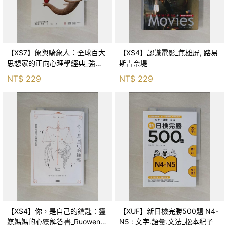
【XS7】象與騎象人：全球百大
【XS4】認識電影_焦雄屏, 路易
思想家的正向心理學經典_強納
斯吉奈堤
森．海德, 李靜瑤
NT$
229
NT$
229
【XS4】你，是自己的鑰匙：靈
【XUF】新日檢完勝500題 N4-
媒媽媽的心靈解答書_Ruowen
N5 : 文字.語彙.文法_松本紀子