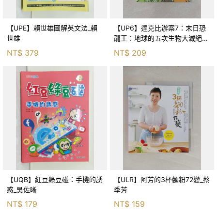
【UPE】賴世雄圖解英文法_賴
【UP6】達克比辦案7：末日恐
世雄
龍王：地球的五次生物大滅絕_
胡妙芬
NT$
379
NT$
209
【UQB】紅豆綠豆碰：手機的誘
【ULR】阿芳的3杯麵粉72變_蔡
惑_吳佐晰
季芳
NT$
179
NT$
159