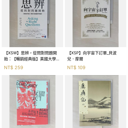
【XSW】思辨，從問對問題開
【XSP】向宇宙下訂單_貝波
始：【暢銷經典版】美國大學邏
兒．摩爾
輯思考聖經_尼爾．布朗, 史都
NT$
259
NT$
109
華．基里, 羅耀宗, 蔡宏明, 黃賓
星