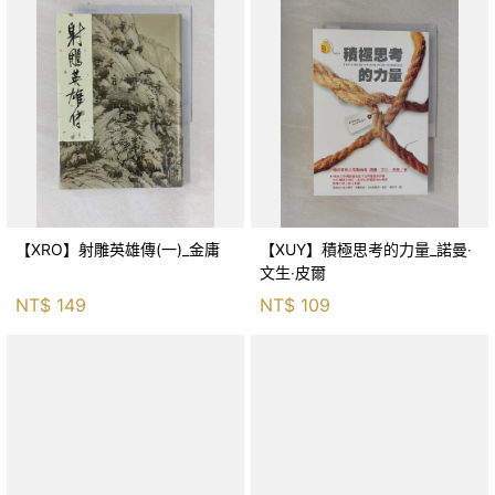
【XRO】射雕英雄傳(一)_金庸
【XUY】積極思考的力量_諾曼‧
文生‧皮爾
NT$
149
NT$
109