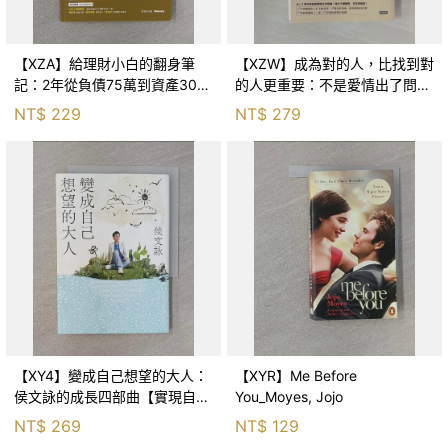
【XZA】給理財小白的翻身筆
【XZW】成為對的人，比找到對
記：2年從負債75萬到資產300
的人更重要：不是愛情出了問
萬，ETF讓我走在財務自由路上_
題，而是認知需要升級！_Mr. P
NT$
229
NT$
279
鐵蛋
【XY4】變成自己想望的大人：
【XYR】Me Before
侯文詠的成長四部曲【實現自
You_Moyes, Jojo
己】_侯文詠
NT$
269
NT$
129