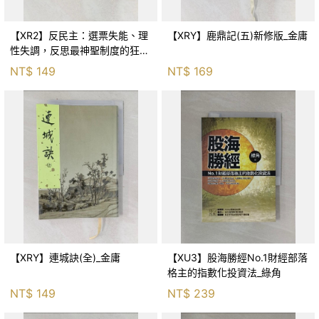
【XR2】反民主：選票失能、理
【XRY】鹿鼎記(五)新修版_金庸
性失調，反思最神聖制度的狂亂
與神話！_傑森‧布倫南, 劉維人
NT$
149
NT$
169
【XRY】連城訣(全)_金庸
【XU3】股海勝經No.1財經部落
格主的指數化投資法_綠角
NT$
149
NT$
239