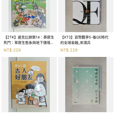
【ZTK】達克比辦案14：莽原生
【XT3】貨幣戰爭5-後QE時代
死鬥：草原生態系與地下環境的
的全球金融_宋鴻兵
生存適應_柯智元
NT$
229
NT$
229