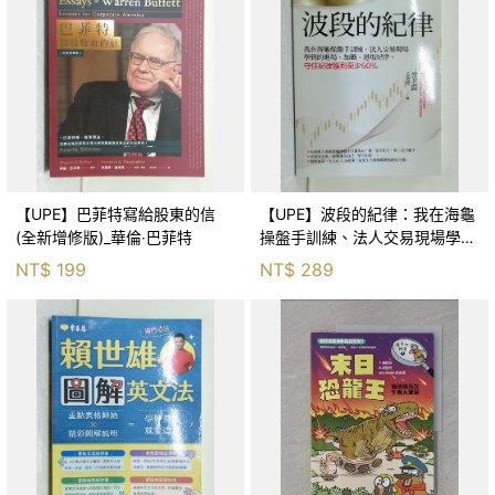
【UPE】巴菲特寫給股東的信
【UPE】波段的紀律：我在海龜
(全新增修版)_華倫‧巴菲特
操盤手訓練、法人交易現場學到
的進場、加碼、退場紀律，守住
NT$
199
NT$
289
紀律獲利至少50％_雷老闆