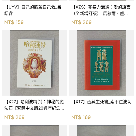
【UYV】自己的膝蓋自己救_呂
【XZS】非暴力溝通：愛的語言
紹睿
（全新增訂版）_馬歇爾．盧森
堡, 蕭寶森
NT$
159
NT$
269
【X27】哈利波特(1)：神秘的魔
【X17】西藏生死書_索甲仁波切
法石【繁體中文版20週年紀念】
_J.K.羅琳, 彭倩文
NT$
269
NT$
169