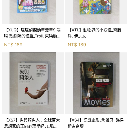
【XUQ】屁屁偵探動畫漫畫9 噗
【XTL】動物界的小妖怪_齊藤
噗 歌劇院的怪盜_Troll, 東映動畫
洋, 伊之文
株式會社, 張東君
NT$
189
NT$
189
【XS7】象與騎象人：全球百大
【XS4】認識電影_焦雄屏, 路易
思想家的正向心理學經典_強納
斯吉奈堤