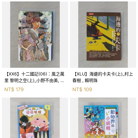
【XX6】十二國記(06)：風之萬
【XLU】海邊的卡夫卡(上)_村上
里 黎明之空(上)_小野不由美, 王
春樹 , 賴明珠
蘊潔
NT$
179
NT$
109