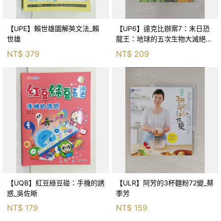
【UPE】賴世雄圖解英文法_賴
【UP6】達克比辦案7：末日恐
世雄
龍王：地球的五次生物大滅絕_
胡妙芬
NT$
379
NT$
209
【UQB】紅豆綠豆碰：手機的誘
【ULR】阿芳的3杯麵粉72變_蔡
惑_吳佐晰
季芳
NT$
179
NT$
159