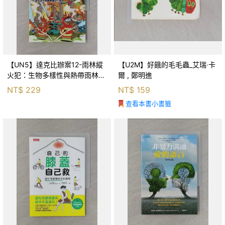
【UN5】達克比辦案12-雨林縱
【U2M】好餓的毛毛蟲_艾瑞‧卡
火犯：生物多樣性與熱帶雨林生
爾 , 鄭明進
態系_柯智元
NT$
229
NT$
159
查看本書小書籤