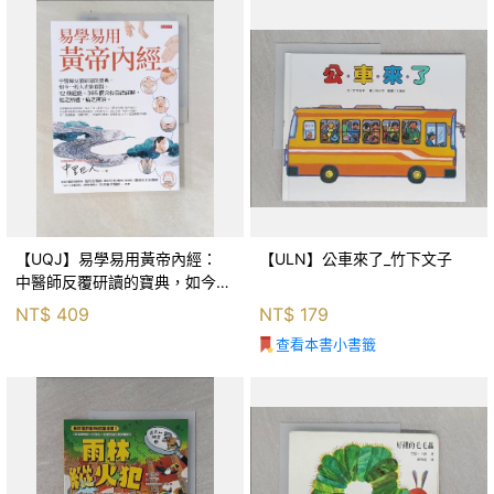
【UQJ】易學易用黃帝內經：
【ULN】公車來了_竹下文子
中醫師反覆研讀的寶典，如今一
般人也能實踐。12條經絡、365
NT$
409
NT$
179
個穴位白話詳解，經之所過，病
查看本書小書籤
之所治。_中里巴人