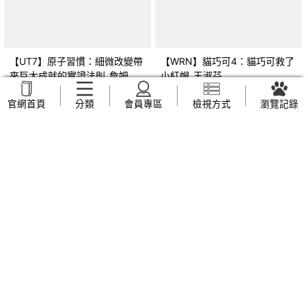
【UT7】原子習慣：細微改變帶
【WRN】貓巧可4：貓巧可救了
來巨大成就的實證法則_詹姆斯‧
小紅帽_王淑芬
克利爾, 蔡世偉
NT$
209
NT$
159
官網首頁
分類
會員專區
檢視方式
瀏覽記錄
【Z1N】品格教育繪本：轉念思
【Z44】早上六點半遇見五月
考 章魚先生買褲子
天：人生無限公司紀實_趙雅芬
(Octopants)_蘇西‧西尼爾, 黃筱