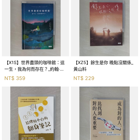
【X1S】世界盡頭的咖啡館：這
【XZ5】餘生是你 晚點沒關係_
一生，我為何而存在？_約翰‧史
黃山料
崔勒基, Elsa
NT$
359
NT$
229