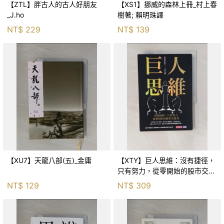
【ZTL】胖古人的古人好朋友
【XS1】挪威的森林上冊_村上春
_J.ho
樹著; 賴明珠譯
NT$
229
NT$
139
【XU7】天龍八部(五)_金庸
【XTY】巨人思維：沒有捷徑，
只有努力，從零開始的股市交易
員_巨人傑
NT$
129
NT$
309