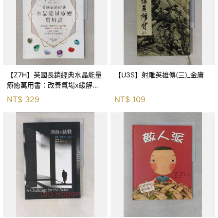
【Z7H】英國長銷經典水晶能量
【U3S】射雕英雄傳(三)_金庸
療癒萬用書：改善氣場x緩解疼
痛x穩定身心x增加財富x促進人
NT$
329
NT$
109
緣，250種水晶礦石給你最完整
的生活對策_菲利