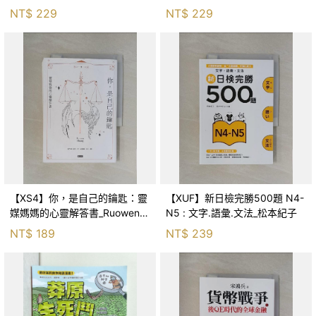
森．海德, 李靜瑤
NT$
229
NT$
229
【XS4】你，是自己的鑰匙：靈
【XUF】新日檢完勝500題 N4-
媒媽媽的心靈解答書_Ruowen
N5 : 文字.語彙.文法_松本紀子
Huang
NT$
189
NT$
239