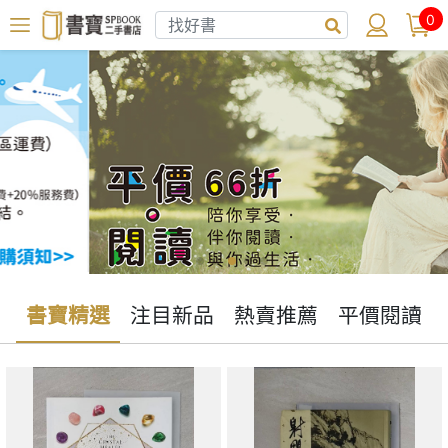
0
書寶精選
注目新品
熱賣推薦
平價閱讀