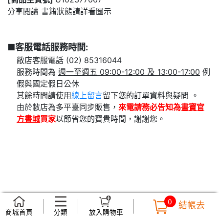
分享閱讀 書籍狀態請詳看圖示
■客服電話服務時間:
敝店客服電話 (02) 85316044
服務時間為
週一至週五 09:00-12:00 及 13:00-17:00
例
假與國定假日公休
其餘時間請使用
線上留言
留下您的訂單資料與疑問 。
由於敝店為多平臺同步販售，
來電請務必告知為
書寶官
方書城
買家
以節省您的寶貴時間，謝謝您。
0
結帳去
商城首頁
分類
放入購物車