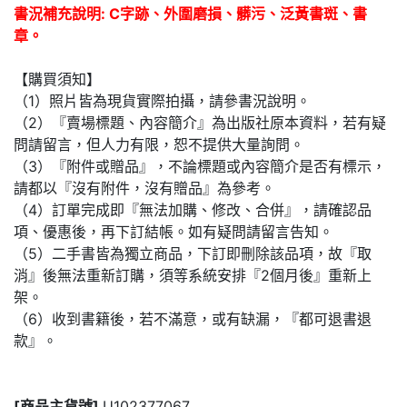
書況補充說明: C字跡、外圍磨損、髒污、泛黃書斑、書
章。
【購買須知】
（1）照片皆為現貨實際拍攝，請參書況說明。
（2）『賣場標題、內容簡介』為出版社原本資料，若有疑
問請留言，但人力有限，恕不提供大量詢問。
（3）『附件或贈品』，不論標題或內容簡介是否有標示，
請都以『沒有附件，沒有贈品』為參考。
（4）訂單完成即『無法加購、修改、合併』，請確認品
項、優惠後，再下訂結帳。如有疑問請留言告知。
（5）二手書皆為獨立商品，下訂即刪除該品項，故『取
消』後無法重新訂購，須等系統安排『2個月後』重新上
架。
（6）收到書籍後，若不滿意，或有缺漏，『都可退書退
款』。
[商品主貨號]
U102377067