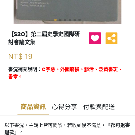
【S2O】第三屆史學史國際研
討會論文集
NT$
19
書況補充說明：
C字跡、外圍磨損、髒污、泛黃書斑、
書章。
商品資訊
心得分享
付款與配送
以下書況，主觀上皆可閱讀，若收到後不滿意，『
都可退書
退款
』。