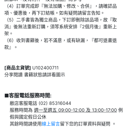
（4）訂單完成即『無法加購、修改、合併』，請確認品
項、優惠後，再下訂結帳。如有疑問請留言告知。
（5）二手書皆為獨立商品，下訂即刪除該品項，故『取
消』後無法重新訂購，須等系統安排『2個月後』重新上
架。
（6）收到書籍後，若不滿意，或有缺漏，『都可退書退
款』。
[商品主貨號]
U102400711
分享閱讀 書籍狀態請詳看圖示
■客服電話服務時間:
敝店客服電話 (02) 85316044
服務時間為
週一至週五 09:00-12:00 及 13:00-17:00
例
假與國定假日公休
其餘時間請使用
線上留言
留下您的訂單資料與疑問 。