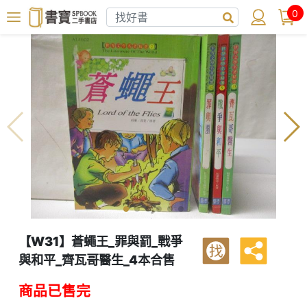
0
【W31】蒼蠅王_罪與罰_戰爭
找
與和平_齊瓦哥醫生_4本合售
商品已售完