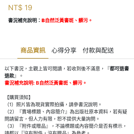
NT$
19
書況補充說明：
B自然泛黃書斑、髒污。
商品資訊
心得分享
付款與配送
以下書況，主觀上皆可閱讀，若收到後不滿意，『
都可退書
退款
』。
書況補充說明: B自然泛黃書斑、髒污。
【購買須知】
（1）照片皆為現貨實際拍攝，請參書況說明。
（2）『賣場標題、內容簡介』為出版社原本資料，若有疑
問請留言，但人力有限，恕不提供大量詢問。
（3）『附件或贈品』，不論標題或內容簡介是否有標示，
請都以『沒有附件，沒有贈品』為參考。