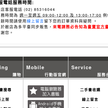
服電話服務時間:
店客服電話 (02) 85316044
服務時間為
週一至週五 09:00-12:00 及 13:00-17:00
例
其餘時間請使用
線上留言
留下您的訂單資料與疑問 。
由於敝店為多平臺同步販售，
來電請務必告知為
書寶官方
謝謝您。
ing
Mobile
Service
購物
行動版官網
服務
書搜尋
二手書收購
新上架
線上留言