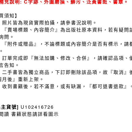
補充說明: C字跡、外圍磨損、髒污、泛黃書斑、書章。
買須知】
）照片皆為現貨實際拍攝，請參書況說明。
）『賣場標題、內容簡介』為出版社原本資料，若有疑問
詢問。
）『附件或贈品』，不論標題或內容簡介是否有標示，請
。
）訂單完成即『無法加購、修改、合併』，請確認品項、
言告知。
）二手書皆為獨立商品，下訂即刪除該品項，故『取消』
個月後』重新上架。
）收到書籍後，若不滿意，或有缺漏，『都可退書退款』
品主貨號]
U102416726
閱讀 書籍狀態請詳看圖示