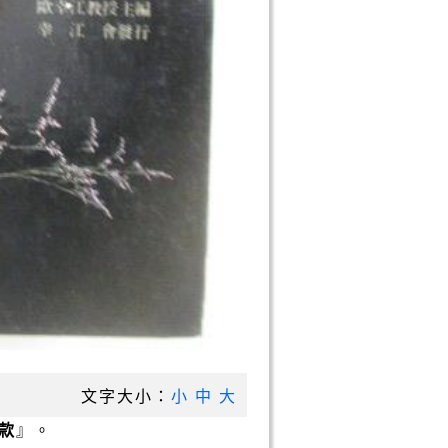
文字大小：
小
中
大
款
』。