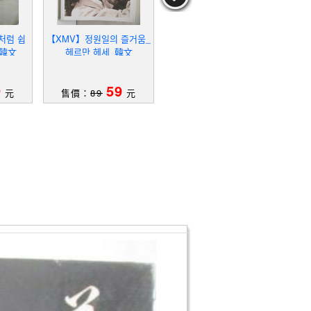
처럼 쉽
【XMV】정원일의 즐거움_
【T1U】在家採收有機無
【T
_韓文
헤르만 헤세_韓文
農藥蔬菜-盆栽小空間種出
30種健康安心的幸福蔬菜
作者：藤田聰
_藤田聰
9
59
79
元
售價：
89
元
售價：
149
元
售