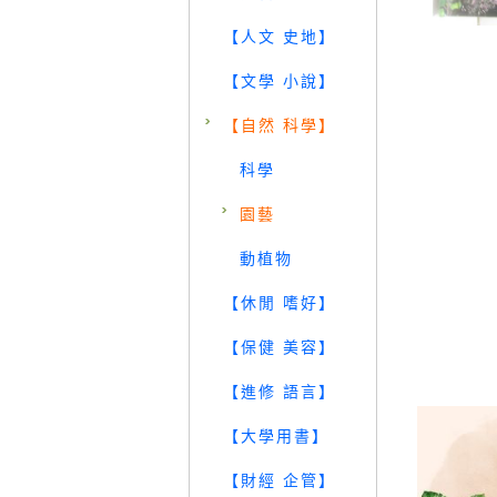
【人文 史地】
【文學 小說】
【自然 科學】
科學
園藝
動植物
【休閒 嗜好】
【保健 美容】
【進修 語言】
【大學用書】
【財經 企管】