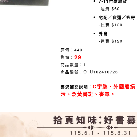
7-11付款取貨
-運費 $60
宅配／貨運／郵寄
-運費 $120
外島
-運費 $120
原價：
449
29
售價：
商品數量：
1
商品編號：
O_U102416726
C字跡、外圍磨損
書況補充說明：
污、泛黃書斑、書章。