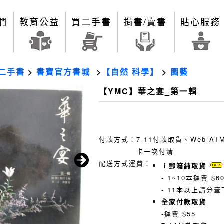
們
教育公益
買二手書
捐書/賣書
貼心服務
二手書
>
書寶官方書城
>
【自然 科學】
>
園藝
【YMC】華之宴_第一輯
付款方式：
7-11付款取貨、Web A
卡一次付清
配送方式運費：
ｉ郵箱純取貨
- 1~10本運費
$6
- 11本以上請分筆
全家付款取貨
-運費 $55