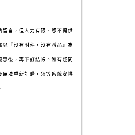
請留言，但人力有限，恕不提供
都以『沒有附件，沒有贈品』為
優惠後，再下訂結帳。如有疑問
後無法重新訂購，須等系統安排
。