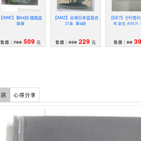
【AWE】第54回-國風盆
【AMZ】台灣日本盆栽合
【SE7】산타벨라
栽展
訂本_第4版
게 화초 키우기
509
229
3
售價：
769
元
售價：
339
元
售價：
69
資訊
心得分享