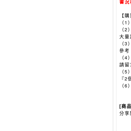
書況
【購
（1
（2
大量
（3
參考
（4
請留
（5
『2
（6
[商
分享