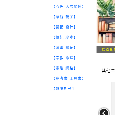
【心理 人際關係】
【家庭 親子】
【藝術 設計】
【傳記 珍本】
【漫畫 電玩】
拾頁知
【宗教 命理】
【電腦 網路】
其他
【參考書 工具書】
【雜誌期刊】