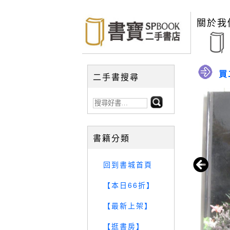
關於我
買
二手書搜尋
書籍分類
回到書城首頁
【本日66折】
【最新上架】
【逛書房】