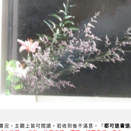
書況，主觀上皆可閱讀，若收到後不滿意，『
都可退書退