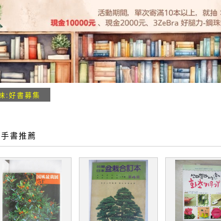
味:好書募集
二手書推薦