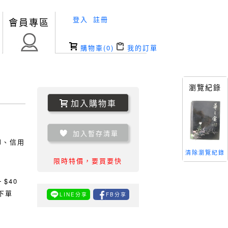
登入
註冊
會員專區
購物車(
0
)
我的訂單
瀏覽紀錄
加入購物車
加入暫存清單
TM、信用
清除瀏覽紀錄
限時特價，要買要快
0
$40
下單
LINE分享
FB分享