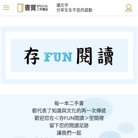
讓文字
分享生生不息的感動
每一本二手書
都代表了知識與文化的再一次傳遞
歡迎您在＜存FUN閱讀＞空間裡
留下您的閱讀足跡
讓我們一起