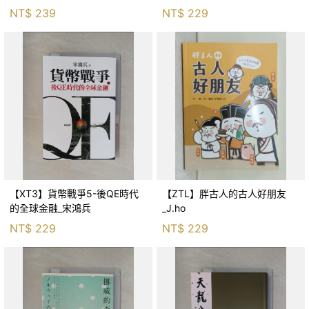
生存適應_柯智元
NT$
239
NT$
229
【XT3】貨幣戰爭5-後QE時代
【ZTL】胖古人的古人好朋友
的全球金融_宋鴻兵
_J.ho
NT$
229
NT$
229