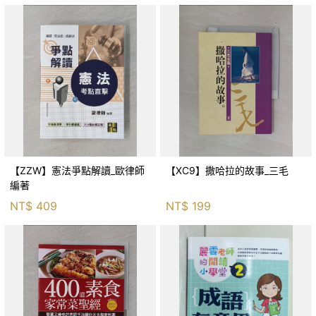
【ZZW】憲法爭點解讀_歐律師
【XC9】撒哈拉的故事_三毛
編著
NT$
409
NT$
199