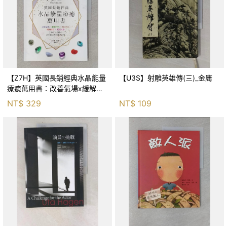
【Z7H】英國長銷經典水晶能量
【U3S】射雕英雄傳(三)_金庸
療癒萬用書：改善氣場x緩解疼
痛x穩定身心x增加財富x促進人
NT$
329
NT$
109
緣，250種水晶礦石給你最完整
的生活對策_菲利