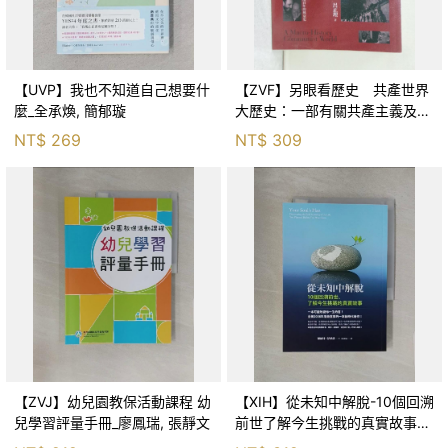
【UVP】我也不知道自己想要什
【ZVF】另眼看歷史 共產世界
麼_全承煥, 簡郁璇
大歷史：一部有關共產主義及共
產黨兩百年的興衰史_呂正理
NT$
269
NT$
309
【ZVJ】幼兒園教保活動課程 幼
【XIH】從未知中解脫-10個回溯
兒學習評量手冊_廖鳳瑞, 張靜文
前世了解今生挑戰的真實故事_
羅伯特．舒