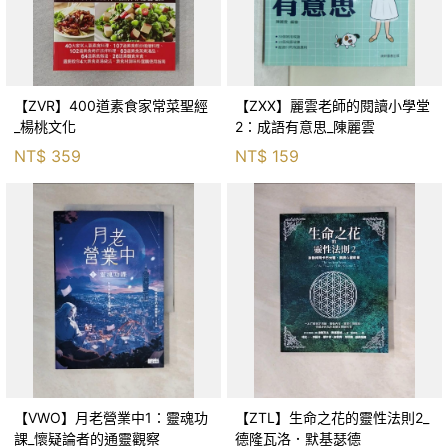
【ZVR】400道素食家常菜聖經
【ZXX】麗雲老師的閱讀小學堂
_楊桃文化
2：成語有意思_陳麗雲
NT$
359
NT$
159
【VWO】月老營業中1：靈魂功
【ZTL】生命之花的靈性法則2_
課_懷疑論者的通靈觀察
德隆瓦洛．默基瑟德