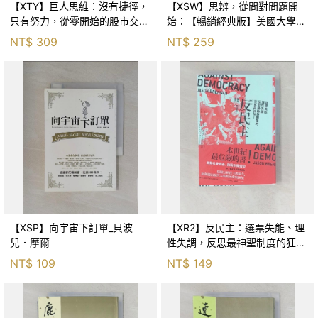
【XTY】巨人思維：沒有捷徑，
【XSW】思辨，從問對問題開
只有努力，從零開始的股市交易
始：【暢銷經典版】美國大學邏
員_巨人傑
輯思考聖經_尼爾．布朗, 史都
NT$
309
NT$
259
華．基里, 羅耀宗, 蔡宏明, 黃賓
星
【XSP】向宇宙下訂單_貝波
【XR2】反民主：選票失能、理
兒．摩爾
性失調，反思最神聖制度的狂亂
與神話！_傑森‧布倫南, 劉維人
NT$
109
NT$
149