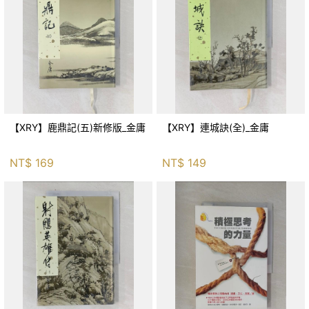
【XRY】鹿鼎記(五)新修版_金庸
【XRY】連城訣(全)_金庸
NT$
169
NT$
149