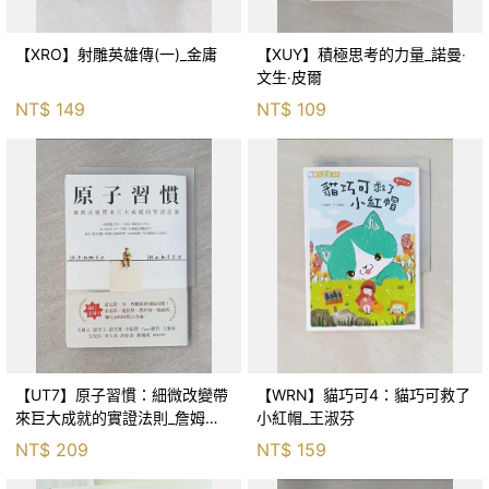
【XRO】射雕英雄傳(一)_金庸
【XUY】積極思考的力量_諾曼‧
文生‧皮爾
NT$
149
NT$
109
【UT7】原子習慣：細微改變帶
【WRN】貓巧可4：貓巧可救了
來巨大成就的實證法則_詹姆斯‧
小紅帽_王淑芬
克利爾, 蔡世偉
NT$
209
NT$
159