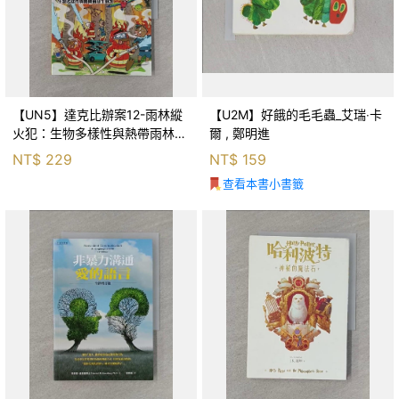
【UN5】達克比辦案12-雨林縱
【U2M】好餓的毛毛蟲_艾瑞‧卡
火犯：生物多樣性與熱帶雨林生
爾 , 鄭明進
態系_柯智元
NT$
229
NT$
159
查看本書小書籤