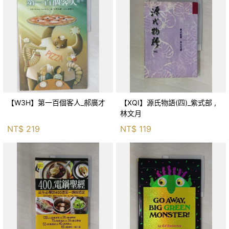
【W3H】第一百個客人_郝廣才
【XQI】源氏物語(四)_紫式部 ,
林文月
NT$
219
NT$
119