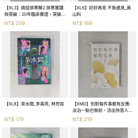
【XL3】病從排寒解2 排寒實踐
【XL6】好好再見 不負遇見_黃
與突破：20年臨床實證，突破排
山料
寒盲點，防治疫毒流感的中醫養
NT$
259
NT$
169
命方略！_李璧如
【XL8】茶水間_李美芮, 林芳如
【XMD】別對每件事都有反應-
淡泊一點也無妨，活出快意人生
的99個禪練習！_枡野俊明, 黃
NT$
179
NT$
219
薇嬪