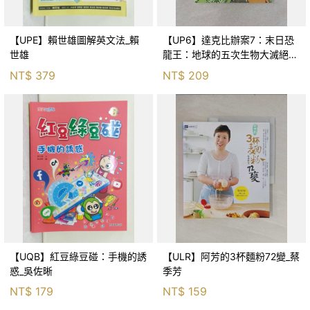
【UPE】賴世雄圖解英文法_賴
【UP6】達克比辦案7：末日恐
世雄
龍王：地球的五次生物大滅絕_
胡妙芬
NT$
379
NT$
209
【UQB】紅豆綠豆碰：手機的誘
【ULR】阿芳的3杯麵粉72變_蔡
惑_吳佐晰
季芳
NT$
179
NT$
159