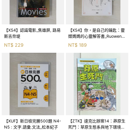
【XS4】認識電影_焦雄屏, 路易
【XS4】你，是自己的鑰匙：靈
斯吉奈堤
媒媽媽的心靈解答書_Ruowen
Huang
NT$
229
NT$
189
【XUF】新日檢完勝500題 N4-
【ZTK】達克比辦案14：莽原生
N5 : 文字.語彙.文法_松本紀子
死鬥：草原生態系與地下環境的