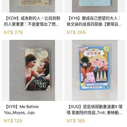
【XZW】成為對的人，比找到對
【XY4】變成自己想望的大人：
的人更重要：不是愛情出了問
侯文詠的成長四部曲【實現自
題，而是認知需要升級！_Mr. P
己】_侯文詠
NT$
279
NT$
269
【XYR】Me Before
【XUQ】屁屁偵探動畫漫畫9 噗
You_Moyes, Jojo
噗 歌劇院的怪盜_Troll, 東映動畫
株式會社, 張東君
NT$
129
NT$
189