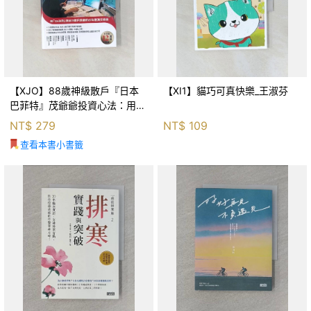
【XJO】88歲神級散戶『日本
【XI1】貓巧可真快樂_王淑芬
巴菲特』茂爺爺投資心法：用
「126法則」滾出18億円資產的
NT$
279
NT$
109
69年股海交易術_藤本茂, 賴惠
查看本書小書籤
鈴