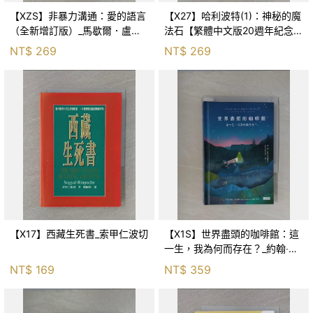
【XZS】非暴力溝通：愛的語言
【X27】哈利波特(1)：神秘的魔
（全新增訂版）_馬歇爾．盧森
法石【繁體中文版20週年紀念】
堡, 蕭寶森
_J.K.羅琳, 彭倩文
NT$
269
NT$
269
【X17】西藏生死書_索甲仁波切
【X1S】世界盡頭的咖啡館：這
一生，我為何而存在？_約翰‧史
崔勒基, Elsa
NT$
169
NT$
359