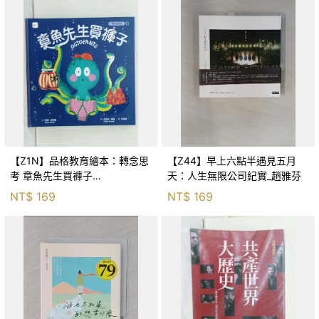
【Z1N】品格教育繪本：轉念思
【Z44】早上六點半遇見五月
考 章魚先生買褲子
天：人生無限公司紀實_趙雅芬
(Octopants)_蘇西‧西尼爾, 黃筱
NT$
169
NT$
169
茵