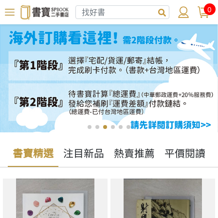
0
書寶精選
注目新品
熱賣推薦
平價閱讀