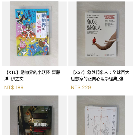
【XTL】動物界的小妖怪_齊藤
【XS7】象與騎象人：全球百大
洋, 伊之文
思想家的正向心理學經典_強納
森．海德, 李靜瑤
NT$
189
NT$
229