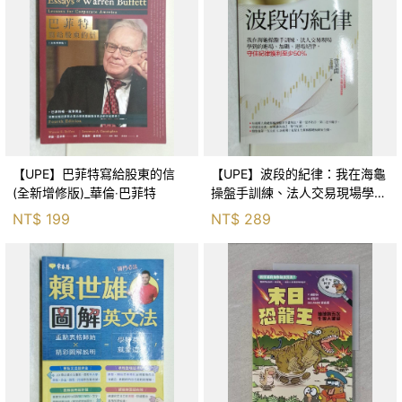
【UPE】巴菲特寫給股東的信
【UPE】波段的紀律：我在海龜
(全新增修版)_華倫‧巴菲特
操盤手訓練、法人交易現場學到
的進場、加碼、退場紀律，守住
NT$
199
NT$
289
紀律獲利至少50％_雷老闆