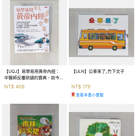
【UQJ】易學易用黃帝內經：
【ULN】公車來了_竹下文子
中醫師反覆研讀的寶典，如今一
般人也能實踐。12條經絡、365
NT$
409
NT$
179
個穴位白話詳解，經之所過，病
查看本書小書籤
之所治。_中里巴人