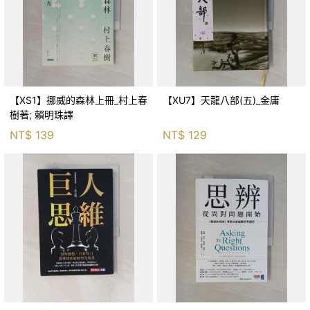
【XS1】挪威的森林上冊_村上春
【XU7】天龍八部(五)_金庸
樹著; 賴明珠譯
NT$
139
NT$
129