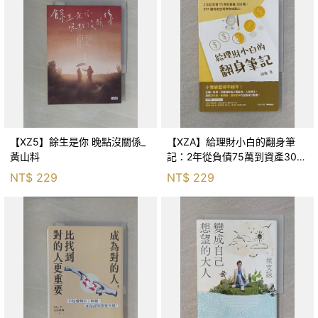
【XZ5】餘生是你 晚點沒關係_
【XZA】給理財小白的翻身筆
黃山料
記：2年從負債75萬到資產300
萬，ETF讓我走在財務自由路上_
NT$
229
NT$
229
鐵蛋