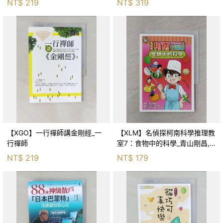
NT$
219
NT$
319
【XGO】一行禪師講金剛經_一
【XLM】名偵探柯南科學推理教
行禪師
室7：食物中的科學_青山剛昌,
Galileo工房, 黃薇嬪
NT$
219
NT$
179