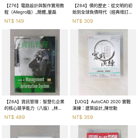
【Z76】電路設計與製作實用教
【Z64】債的歷史：從文明的初
程（Allegro版）_簡體_董磊
始到全球負債時代（經典增訂
版）_大衛．格雷伯, 羅育興, 林
NT$
149
NT$
309
曉欽
【Z6A】資訊管理：智慧化企業
【UOQ】AutoCAD 2020 實戰
的核心競爭能力（八版）_林東
演練：建築設計_陳世勳
清
NT$
489
NT$
359