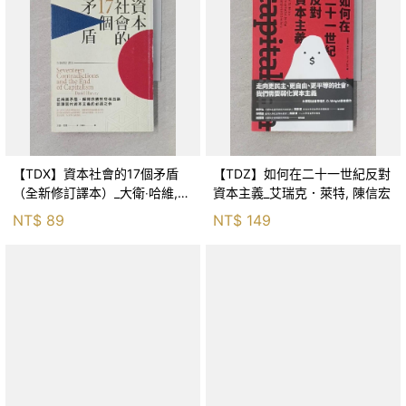
【TDX】資本社會的17個矛盾
【TDZ】如何在二十一世紀反對
（全新修訂譯本）_大衛‧哈維,
資本主義_艾瑞克．萊特, 陳信宏
許瑞宋
NT$
89
NT$
149