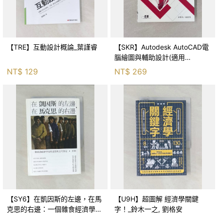
【TRE】互動設計概論_葉謹睿
【SKR】Autodesk AutoCAD電
腦繪圖與輔助設計(適用
AutoCAD 2017~2020，含國際
NT$
129
NT$
269
認證模擬試題)_邱聰倚,
【SY6】在凱因斯的左邊，在馬
【U9H】超圖解 經濟學關鍵
克思的右邊：一個雜食經濟學家
字！_鈴木一之, 劉格安