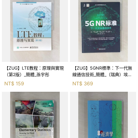
【ZUG】LTE教程：原理與實現
【ZUG】5GNR標準：下一代無
（第2版）_簡體_孫宇彤
線通信技術_簡體_（瑞典）埃里
克·達爾曼
NT$
159
NT$
369