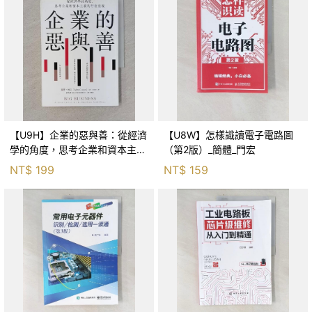
【U9H】企業的惡與善：從經濟
【U8W】怎樣識讀電子電路圖
學的角度，思考企業和資本主義
（第2版）_簡體_門宏
的存在意義_泰勒．柯文, 徐立妍
NT$
199
NT$
159