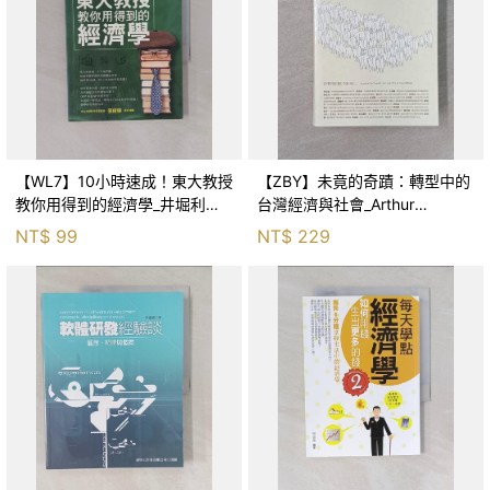
【WL7】10小時速成！東大教授
【ZBY】未竟的奇蹟：轉型中的
教你用得到的經濟學_井堀利宏,
台灣經濟與社會_Arthur
陳昭蓉
Sakamoto, 川上桃子, 王振寰
NT$
99
NT$
229