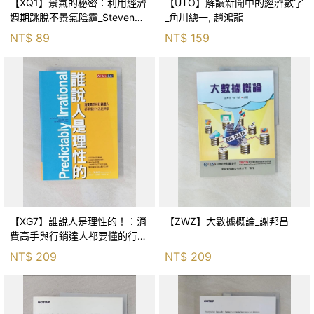
【XQ1】景氣的秘密：利用經濟
【UTO】解讀新聞中的經濟數字
週期跳脫不景氣陰霾_Steven
_角川總一, 趙鴻龍
Dynasty, 戴安林
NT$
89
NT$
159
【XG7】誰說人是理性的！：消
【ZWZ】大數據概論_謝邦昌
費高手與行銷達人都要懂的行為
經濟學_丹‧艾瑞利, 周宜芳, 林麗
NT$
209
NT$
209
冠, 郭貞伶