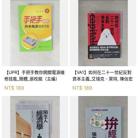
【UPR】手把手教你開關電源維
【VA1】如何在二十一世紀反對
修技能_簡體_張校銘（主編）
資本主義_艾瑞克．萊特, 陳信宏
NT$
189
NT$
189