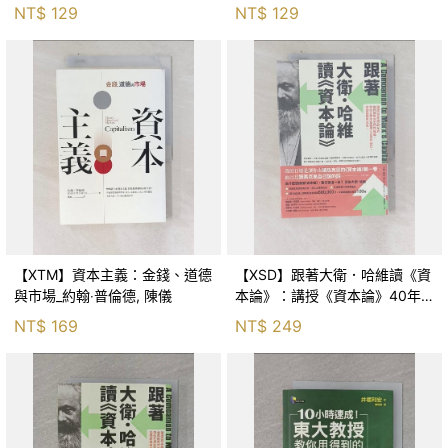
奈及利亞鐵路，洞悉世界的運作
奈及利亞鐵路，洞悉世界的運作
NT$
129
NT$
129
真相_達爾辛妮‧大衛（Dharshini
真相_達爾辛妮‧大衛（Dharshini
Davi
Davi
【XTM】資本主義：金錢、道德
【XSD】跟著大衛．哈維讀《資
與市場_約翰‧普倫德, 陳儀
本論》：講授《資本論》40年
的世界級馬克思研究權威，帶你
NT$
169
NT$
249
在資本主義病入膏肓的時代，從
頭細讀馬克思_大衛．