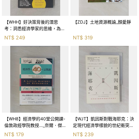
【WHH】好決策背後的潛思
【ZDJ】土地資源概論_顏愛靜
考：洞悉經濟學家的思維，為工
作、財富、人生做更好的選擇_
NT$
249
NT$
319
泰勒．科文, 陳正芬
【WH8】經濟學的40堂公開課-
【WJT】凱因斯對戰海耶克：決
倫敦政經學院教授…_奈爾．傑
定現代經濟學樣貌的世紀衝突_
斯坦尼, 吳書榆
尼可拉斯．瓦普夏, 葉品岑
NT$
179
NT$
239