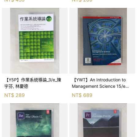
【Y5P】作業系統導論_3/e_陳
【YWT】An Introduction to
宇芬, 林慶德
Management Science 15/e
AE【內含Access Code】_A
NT$
289
NT$
689