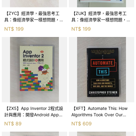
【ZYC】經濟學，最強思考工
【ZUK】經濟學，最強思考工
具：像經濟學家一樣想問題，就
具：像經濟學家一樣想問題，就
能避開陷阱，做出更有價值的選
能避開陷阱，做出更有價值的選
NT$
199
NT$
199
擇_保羅‧海恩, 彼得‧勃特克, 大
擇_保羅‧海恩, 彼得‧勃特克, 大
衛‧普雷契特科
衛‧普雷契特科
【ZX5】App Inventor 2程式設
【XFT】Automate This: How
計與應用：開發Android App一
Algorithms Took Over Our
學就上手_陳會安
Markets, Our Jobs,
NT$
89
NT$
609