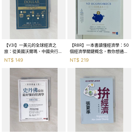
【V3I】一美元的全球經濟之
【R8R】一本書讀懂經濟學：50
旅：從美國沃爾瑪、中國央行到
個經濟學關鍵概念，教你想通商
奈及利亞鐵路，洞悉世界的運作
業的原理、金錢的道理_艾德．
NT$
149
NT$
219
真相_達爾辛妮‧大衛（Dharshini
康威, 林雲
Davi