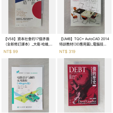
【V58】資本社會的17個矛盾
【UMB】TQC+ AutoCAD 2014
（全新修訂譯本）_大衛‧哈維,
特訓教材(3D應用篇)_電腦技能
許瑞宋
基金會
NT$
99
NT$
319