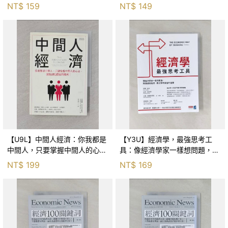
的讀書與思考筆記_何帆
NT$
159
NT$
149
【U9L】中間人經濟：你我都是
【Y3U】經濟學，最強思考工
中間人，只要掌握中間人的心
具：像經濟學家一樣想問題，就
法，就能創造價值與獲利！_瑪
能避開陷阱，做出更有價值的選
NT$
199
NT$
169
麗娜．柯拉可芙斯基, 連育德
擇_保羅‧海恩, 彼得‧勃特克, 大
衛‧普雷契特科