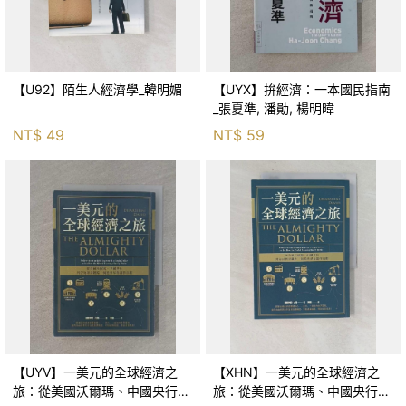
【U92】陌生人經濟學_韓明媚
【UYX】拚經濟：一本國民指南
_張夏準, 潘勛, 楊明暐
NT$
49
NT$
59
【UYV】一美元的全球經濟之
【XHN】一美元的全球經濟之
旅：從美國沃爾瑪、中國央行到
旅：從美國沃爾瑪、中國央行到