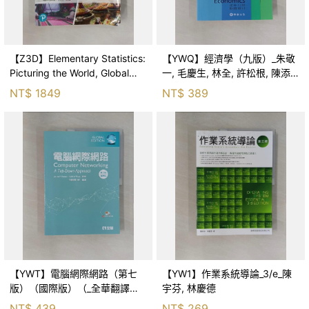
【Z3D】Elementary Statistics:
【YWQ】經濟學（九版）_朱敬
Picturing the World, Global
一, 毛慶生, 林全, 許松根, 陳添
Edition_Ron
枝, 陳思寬, 黃朝熙
NT$
1849
NT$
389
【YWT】電腦網際網路（第七
【YW1】作業系統導論_3/e_陳
版）（國際版）（_全華翻譯小
宇芬, 林慶德
組_全華翻譯小組
NT$
439
NT$
269