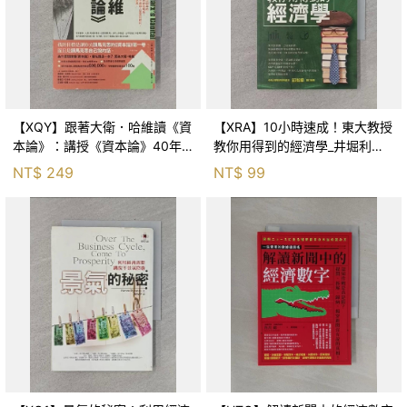
【XQY】跟著大衛．哈維讀《資
【XRA】10小時速成！東大教授
本論》：講授《資本論》40年
教你用得到的經濟學_井堀利宏,
的世界級馬克思研究權威，帶你
陳昭蓉
NT$
249
NT$
99
在資本主義病入膏肓的時代，從
頭細讀馬克思_大衛．