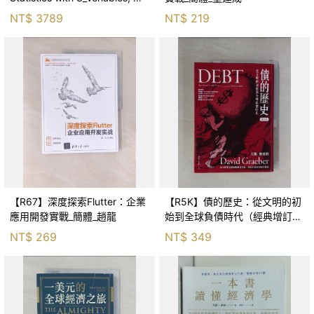
N./ Ripley, Bria
NT$
3789
NT$
219
【R67】深度探索Flutter：企業
【R5K】債的歷史：從文明的初
應用開發實戰_簡體_趙龍
始到全球負債時代（經典增訂
版）_大衛．格雷伯, 羅育興, 林
NT$
269
NT$
349
曉欽