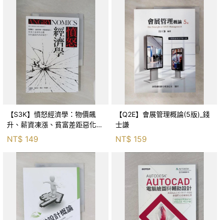
【S3K】憤怒經濟學：物價飆
【Q2E】會展管理概論(5版)_錢
升、薪資凍漲、貧富差距惡化，
士謙
資本主義運作當機如何讓我們感
NT$
149
NT$
159
到憤怒？_艾瑞克‧洛內甘, 馬克‧
布萊斯, 吳國