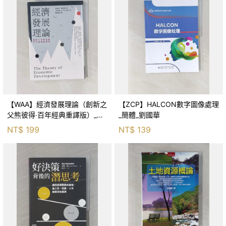
【WAA】經濟發展理論（創新之
【ZCP】HALCON數字圖像處理
父熊彼得‧百年經典重譯版）_約
_簡體_劉國華
瑟夫．熊彼得, 蕭美惠
NT$
199
NT$
139