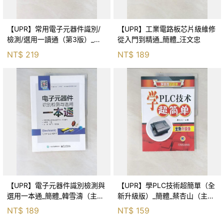
【UPR】常用電子元器件識別/
【UPR】工業電路板芯片級維修
檢測/選用一讀通（第3版）_簡
從入門到精通_簡體_汪文忠
體_趙廣林（編著）
NT$
219
NT$
189
【UPR】電子元器件識別檢測與
【UPR】學PLC技術超簡單（全
選用一本通_簡體_韓雪濤（主
新升級版）_簡體_蔡杏山（主
編）
編）
NT$
189
NT$
159