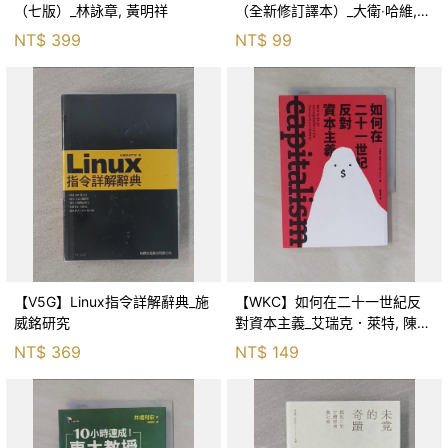
（七版）_林詠章, 黃明祥
（全新修訂譯本）_大衛‧哈維,
許瑞宋
NT$
399
NT$
99
【V5G】Linux指令詳解辭典_施
【WKC】如何在二十一世紀反
威銘研究
對資本主義_艾瑞克．萊特, 陳信
宏
NT$
369
NT$
149