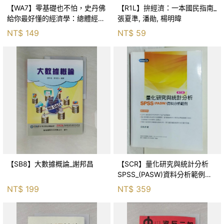
【WA7】零基礎也不怕，史丹佛
【R1L】拚經濟：一本國民指南_
給你最好懂的經濟學：總體經濟
張夏準, 潘勛, 楊明暐
篇_提摩太．泰勒, 林隆全
NT$
149
NT$
59
【SB8】大數據概論_謝邦昌
【SCR】量化研究與統計分析
SPSS_(PASW)資料分析範例
_5/e_邱皓政
NT$
199
NT$
359