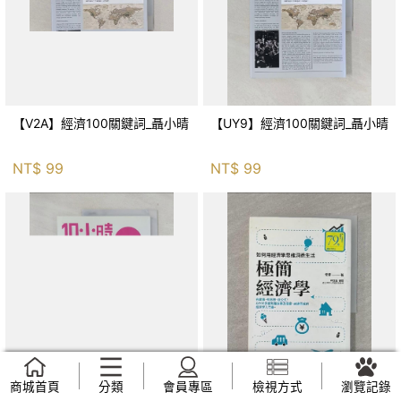
【V2A】經濟100關鍵詞_聶小晴
【UY9】經濟100關鍵詞_聶小晴
NT$
99
NT$
99
商城首頁
分類
會員專區
檢視方式
瀏覽記錄