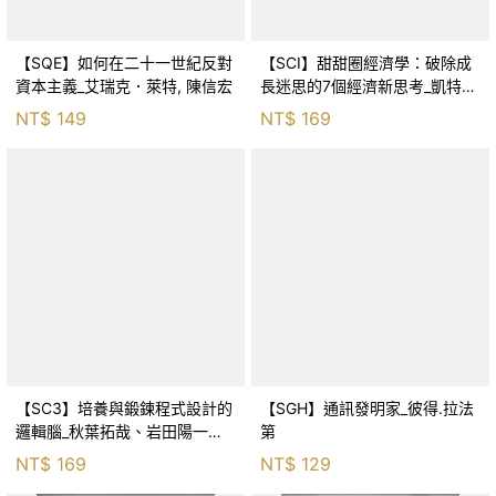
【SQE】如何在二十一世紀反對
【SCI】甜甜圈經濟學：破除成
資本主義_艾瑞克．萊特, 陳信宏
長迷思的7個經濟新思考_凱特．
拉沃斯, 范堯寬, 温春玉
NT$
149
NT$
169
【SC3】培養與鍛鍊程式設計的
【SGH】通訊發明家_彼得.拉法
邏輯腦_秋葉拓哉、岩田陽一、
第
北川宜稔
NT$
169
NT$
129