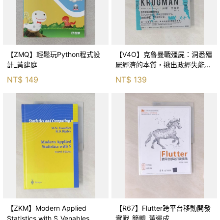
【ZMQ】輕鬆玩Python程式設
【V4O】克魯曼戰殭屍：洞悉殭
計_黃建庭
屍經濟的本質，揪出政經失能的
本源_保羅．克魯曼, 吳國卿
NT$
149
NT$
139
【ZKM】Modern Applied
【R67】Flutter跨平台移動開發
Statistics with S_Venables, W.
實戰_簡體_董運成