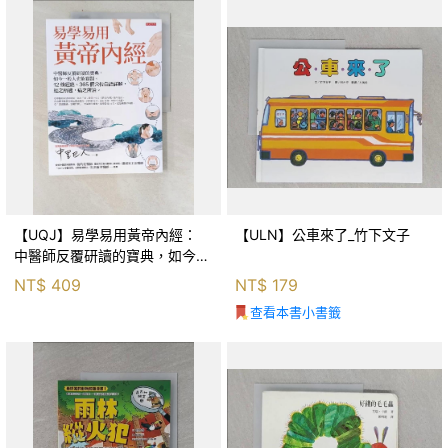
【UQJ】易學易用黃帝內經：
【ULN】公車來了_竹下文子
中醫師反覆研讀的寶典，如今一
般人也能實踐。12條經絡、365
NT$
409
NT$
179
個穴位白話詳解，經之所過，病
查看本書小書籤
之所治。_中里巴人