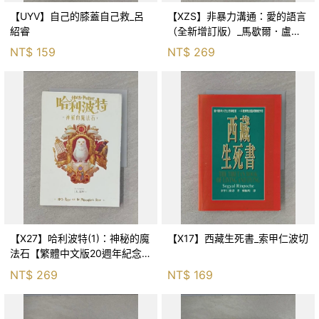
【UYV】自己的膝蓋自己救_呂
【XZS】非暴力溝通：愛的語言
紹睿
（全新增訂版）_馬歇爾．盧森
堡, 蕭寶森
NT$
159
NT$
269
【X27】哈利波特(1)：神秘的魔
【X17】西藏生死書_索甲仁波切
法石【繁體中文版20週年紀念】
_J.K.羅琳, 彭倩文
NT$
269
NT$
169