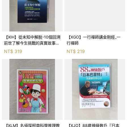
【XIH】從未知中解脫-10個回溯
【XGO】一行禪師講金剛經_一
前世了解今生挑戰的真實故事_
行禪師
羅伯特．舒
NT$
319
NT$
219
【XLM】名偵探柯南科學推理教
【XJO】88歲神級散戶『日本