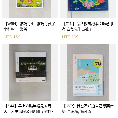
【WRN】貓巧可4：貓巧可救了
【Z1N】品格教育繪本：轉念思
小紅帽_王淑芬
考 章魚先生買褲子
(Octopants)_蘇西‧西尼爾, 黃筱
NT$
159
NT$
169
茵
【Z44】早上六點半遇見五月
【UVP】我也不知道自己想要什
天：人生無限公司紀實_趙雅芬
麼_全承煥, 簡郁璇