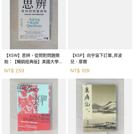
【XSW】思辨，從問對問題開
【XSP】向宇宙下訂單_貝波
始：【暢銷經典版】美國大學邏
兒．摩爾
輯思考聖經_尼爾．布朗, 史都
NT$
259
NT$
109
華．基里, 羅耀宗, 蔡宏明, 黃賓
星