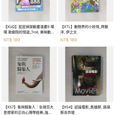
【XUQ】屁屁偵探動畫漫畫9 噗
【XTL】動物界的小妖怪_齊藤
噗 歌劇院的怪盜_Troll, 東映動畫
洋, 伊之文
株式會社, 張東君
NT$
189
NT$
189
【XS7】象與騎象人：全球百大
【XS4】認識電影_焦雄屏, 路易
思想家的正向心理學經典_強納
斯吉奈堤