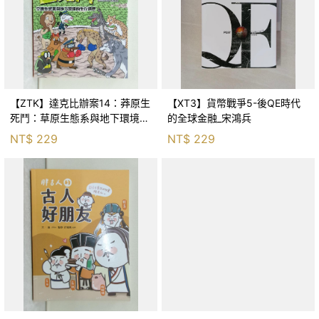
【ZTK】達克比辦案14：莽原生
【XT3】貨幣戰爭5-後QE時代
死鬥：草原生態系與地下環境的
的全球金融_宋鴻兵
生存適應_柯智元
NT$
229
NT$
229