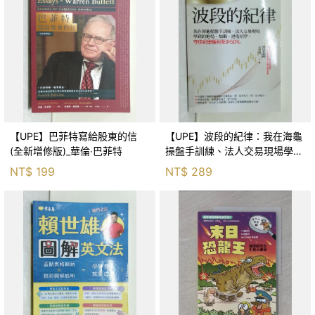
【UPE】巴菲特寫給股東的信
【UPE】波段的紀律：我在海龜
(全新增修版)_華倫‧巴菲特
操盤手訓練、法人交易現場學到
的進場、加碼、退場紀律，守住
NT$
199
NT$
289
紀律獲利至少50％_雷老闆