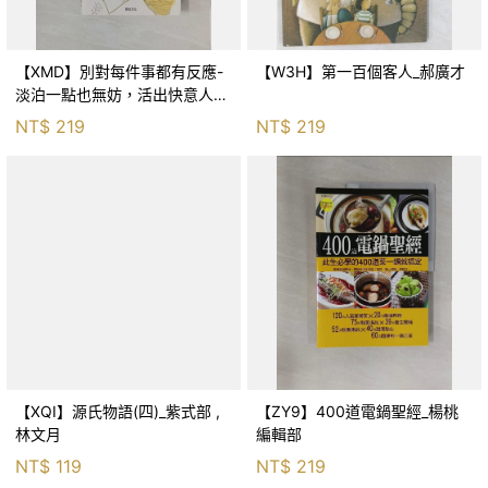
【XMD】別對每件事都有反應-
【W3H】第一百個客人_郝廣才
淡泊一點也無妨，活出快意人生
的99個禪練習！_枡野俊明, 黃
NT$
219
NT$
219
薇嬪
【XQI】源氏物語(四)_紫式部 ,
【ZY9】400道電鍋聖經_楊桃
林文月
編輯部
NT$
119
NT$
219