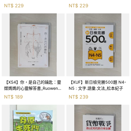
森．海德, 李靜瑤
NT$
229
NT$
229
【XS4】你，是自己的鑰匙：靈
【XUF】新日檢完勝500題 N4-
媒媽媽的心靈解答書_Ruowen
N5 : 文字.語彙.文法_松本紀子
Huang
NT$
189
NT$
239