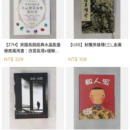
【Z7H】英國長銷經典水晶能量
【U3S】射雕英雄傳(三)_金庸
療癒萬用書：改善氣場x緩解疼
痛x穩定身心x增加財富x促進人
NT$
329
NT$
109
緣，250種水晶礦石給你最完整
的生活對策_菲利