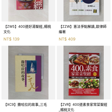
【ZW5】400道好湯聖經_楊桃
【ZZW】憲法爭點解讀_歐律師
文化
編著
NT$
139
NT$
409
【XC9】撒哈拉的故事_三毛
【ZVR】400道素食家常菜聖經
_楊桃文化