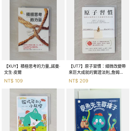
【XUY】積極思考的力量_諾曼‧
【UT7】原子習慣：細微改變帶
文生‧皮爾
來巨大成就的實證法則_詹姆斯‧
克利爾, 蔡世偉
NT$
109
NT$
209