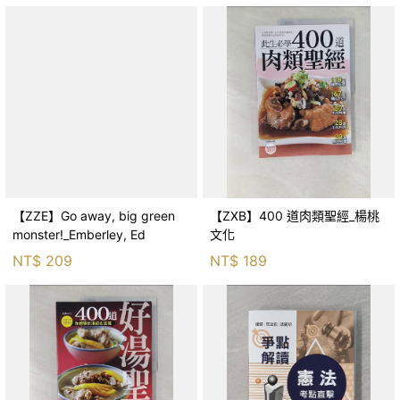
【ZZE】Go away, big green
【ZXB】400 道肉類聖經_楊桃
monster!_Emberley, Ed
文化
NT$
209
NT$
189