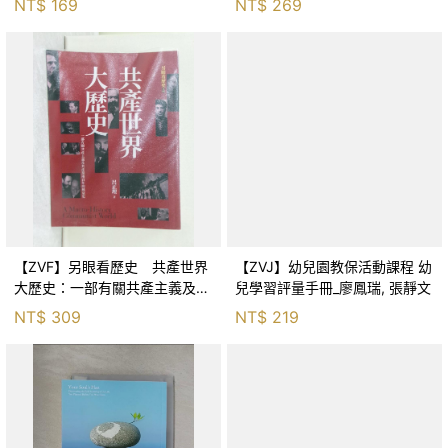
NT$
169
NT$
269
【ZVF】另眼看歷史 共產世界
【ZVJ】幼兒園教保活動課程 幼
大歷史：一部有關共產主義及共
兒學習評量手冊_廖鳳瑞, 張靜文
產黨兩百年的興衰史_呂正理
NT$
309
NT$
219