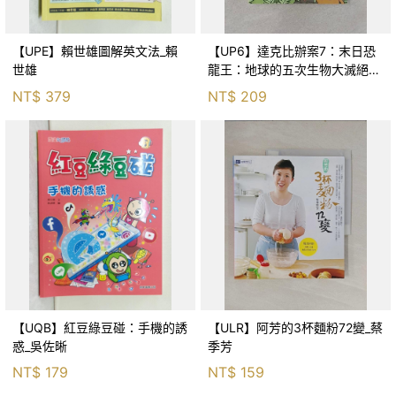
【UPE】賴世雄圖解英文法_賴
【UP6】達克比辦案7：末日恐
世雄
龍王：地球的五次生物大滅絕_
胡妙芬
NT$
379
NT$
209
【UQB】紅豆綠豆碰：手機的誘
【ULR】阿芳的3杯麵粉72變_蔡
惑_吳佐晰
季芳
NT$
179
NT$
159