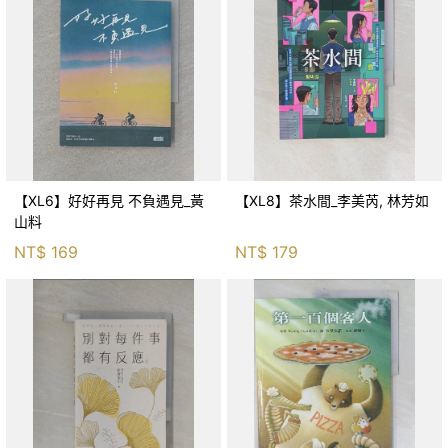
【XL6】好好再見 不負遇見_黃
【XL8】茶水間_李美芮, 林芳如
山料
NT$
169
NT$
179