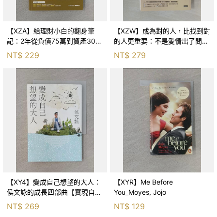
【XZA】給理財小白的翻身筆
【XZW】成為對的人，比找到對
記：2年從負債75萬到資產300
的人更重要：不是愛情出了問
萬，ETF讓我走在財務自由路上_
題，而是認知需要升級！_Mr. P
NT$
229
NT$
279
鐵蛋
【XY4】變成自己想望的大人：
【XYR】Me Before
侯文詠的成長四部曲【實現自
You_Moyes, Jojo
己】_侯文詠
NT$
269
NT$
129