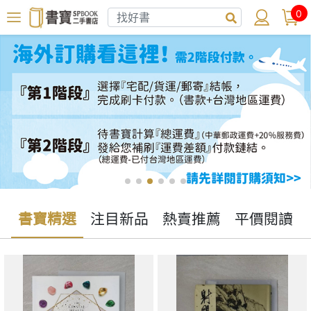
0
書寶精選
注目新品
熱賣推薦
平價閱讀