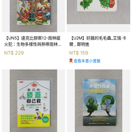
【UN5】達克比辦案12-雨林縱
【U2M】好餓的毛毛蟲_艾瑞‧卡
火犯：生物多樣性與熱帶雨林生
爾 , 鄭明進
態系_柯智元
NT$
229
NT$
159
查看本書小書籤