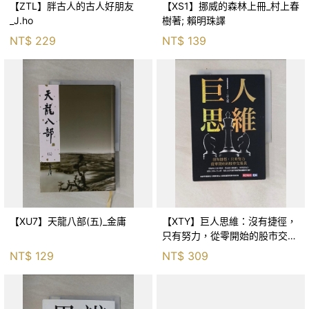
【ZTL】胖古人的古人好朋友
【XS1】挪威的森林上冊_村上春
_J.ho
樹著; 賴明珠譯
NT$
229
NT$
139
【XU7】天龍八部(五)_金庸
【XTY】巨人思維：沒有捷徑，
只有努力，從零開始的股市交易
員_巨人傑
NT$
129
NT$
309