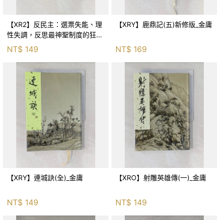
【XR2】反民主：選票失能、理
【XRY】鹿鼎記(五)新修版_金庸
性失調，反思最神聖制度的狂亂
與神話！_傑森‧布倫南, 劉維人
NT$
149
NT$
169
【XRY】連城訣(全)_金庸
【XRO】射雕英雄傳(一)_金庸
NT$
149
NT$
149