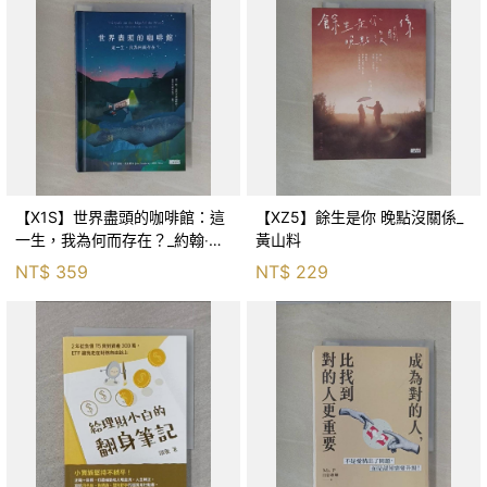
【X1S】世界盡頭的咖啡館：這
【XZ5】餘生是你 晚點沒關係_
一生，我為何而存在？_約翰‧史
黃山料
崔勒基, Elsa
NT$
359
NT$
229