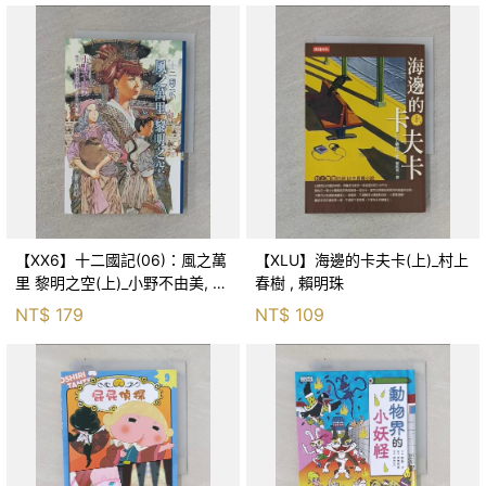
【XX6】十二國記(06)：風之萬
【XLU】海邊的卡夫卡(上)_村上
里 黎明之空(上)_小野不由美, 王
春樹 , 賴明珠
蘊潔
NT$
179
NT$
109