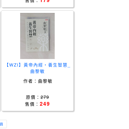
179
售價：
【WZI】黃帝內經‧養生智慧_
曲黎敏
作者：
曲黎敏
原價：
279
249
售價：
頁