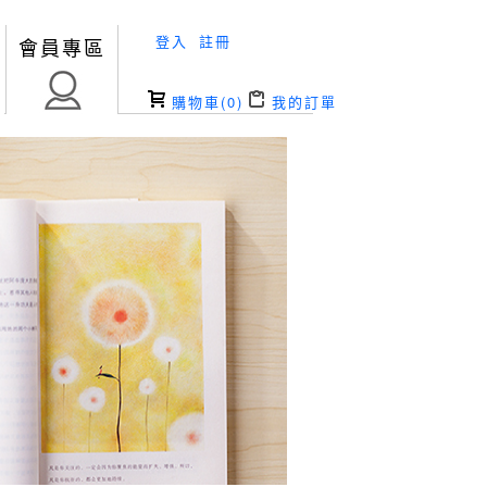
登入
註冊
會員專區
購物車(
0
)
我的訂單