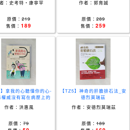
者：
史考特‧康寧罕
作者：
郭育誠
過血壓量測，取得十二經脈資
訊，達成遠距醫療診斷與日常
保健_
原價：
219
原價：
289
189
259
售價：
售價：
S】拿我的心聽懂你的心-
【TZ5】神奇的肝膽排石法_安
科權威沒有寫在病歷上的
德烈莫瑞茲
悄悄話_洪惠風
作者：
洪惠風
作者：
安德烈莫瑞茲
原價：
79
原價：
189