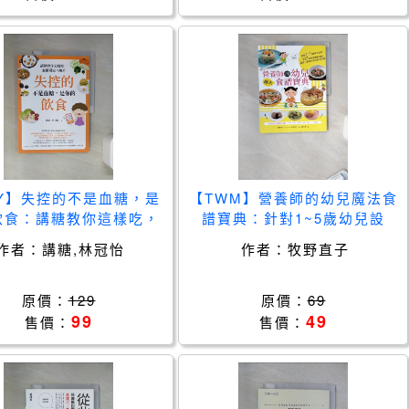
FY】失控的不是血糖，是
【TWM】營養師的幼兒魔法食
飲食：講糖教你這樣吃，
譜寶典：針對1~5歲幼兒設
定不飆升_講糖, 林冠怡
計，327道料理輕鬆解決偏
作者：
講糖,林冠怡
作者：
牧野直子
食..._牧野直子
原價：
129
原價：
69
99
49
售價：
售價：