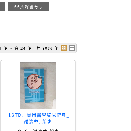
66折好書分享
1 筆 ~ 第 24 筆 共 8036 筆
【STD】實用醫學縮寫辭典_
謝瀛華; 編審