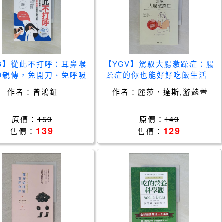
ZB】從此不打呼：耳鼻喉
【YGV】駕馭大腸激躁症：腸
師親傳，免開刀、免呼吸
躁症的你也能好好吃飯生活_
療秘笈大公開_曾鴻鉦
麗莎．達斯, 游懿萱
作者：
曾鴻鉦
作者：
麗莎．達斯,游懿萱
原價：
159
原價：
149
139
129
售價：
售價：