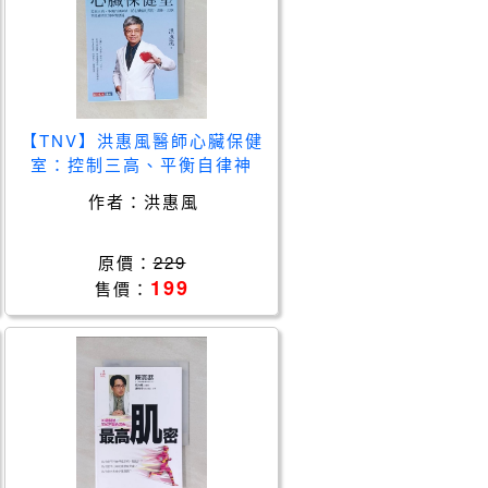
【TNV】洪惠風醫師心臟保健
室：控制三高、平衡自律神
經，從心臟病的預防、診斷、
作者：
洪惠風
治療到延緩老化的專業建議_
洪惠風
原價：
229
199
售價：