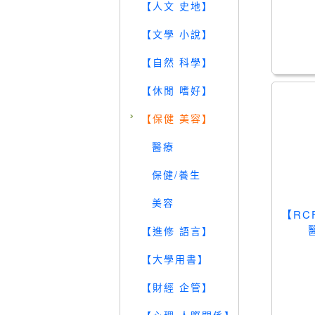
【人文 史地】
【文學 小說】
【自然 科學】
【休閒 嗜好】
【保健 美容】
醫療
保健/養生
美容
【RC
【進修 語言】
【大學用書】
【財經 企管】