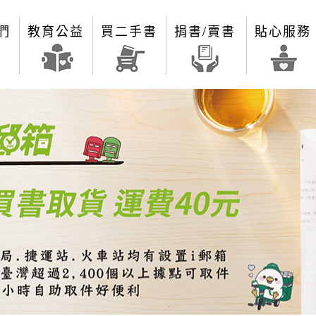
們
教育公益
買二手書
捐書/賣書
貼心服務