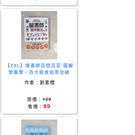
【ZXL】營養師百問百答-圖解
營養學‧百大飲食迷思全破
解！_劉素櫻
作者：
劉素櫻
原價：
129
99
售價：