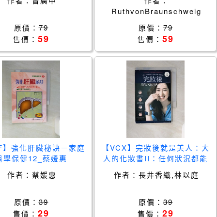
作者：
曾廣中
作者：
RuthvonBraunschweig
原價：
79
原價：
79
59
59
售價：
售價：
F】強化肝臟秘訣－家庭
【VCX】完妝後就是美人：大
醫學保健12_蔡媛惠
人的化妝書II：任何狀況都能
完美修飾的專業技巧_長井香
作者：
蔡媛惠
作者：
長井香織,林以庭
織, 林以庭
原價：
39
原價：
39
29
29
售價：
售價：