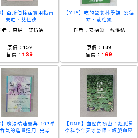
7R】亞斯伯格症實用指南
【Y15】吃的營養科學觀_安德
_東尼．艾伍德
爾‧戴維絲
作者：
東尼．艾伍德
作者：
安德爾‧戴維絲
原價：
159
原價：
189
139
169
售價：
售價：
X】魔法精油寶典-102種
【RNP】血壓的祕密：經脈醫
香氣的能量運用_史考
學科學化天才醫師、經脈血壓
特‧康寧罕
計世界專利發明人郭育誠，透