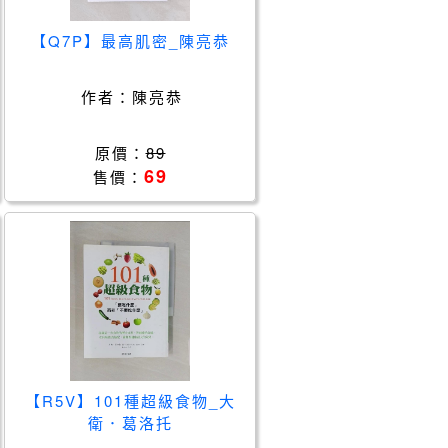
【Q7P】最高肌密_陳亮恭
作者：
陳亮恭
原價：
89
69
售價：
【R5V】101種超級食物_大
衛．葛洛托