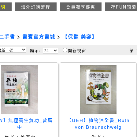
說明
海外訂購流程
會員獨享優惠
存FUN閱讀
二手書
>
書寶官方書城
>
【保健 美容】
顯示:
開新視窗
第 
3W】無極養生氣功_曾廣
【UEH】植物油全書_Ruth
中
von Braunschweig