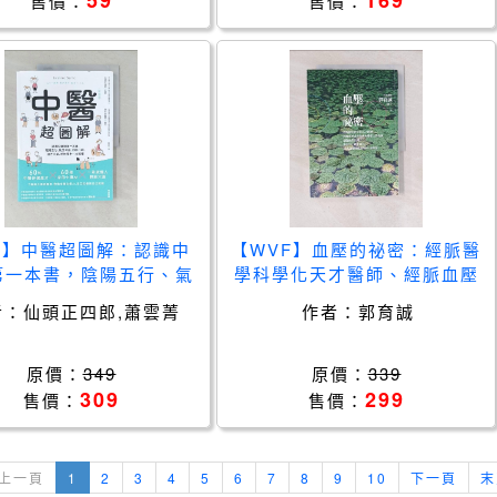
59
169
售價：
售價：
PI】中醫超圖解：認識中
【WVF】血壓的祕密：經脈醫
第一本書，陰陽五行、氣
學科學化天才醫師、經脈血壓
液、四診八綱、漢方用
計世界專利發明人郭育誠，透
者：
仙頭正四郎,蕭雲菁
作者：
郭育誠
經絡養生一次就懂(新裝
過血壓量測，取得十二經脈資
)_仙頭正四郎, 蕭雲菁
訊，達成遠距醫療診斷與日常
保健_
原價：
349
原價：
339
309
299
售價：
售價：
上一頁
1
2
3
4
5
6
7
8
9
10
下一頁
末