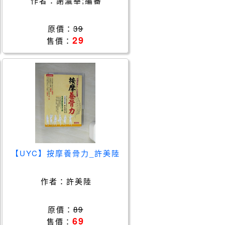
作者：
謝瀛華;編審
原價：
39
29
售價：
【UYC】按摩養骨力_許美陸
作者：
許美陸
原價：
89
69
售價：