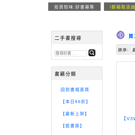
拾頁知味:好書募集
i郵箱取貨
買
二手書搜尋
排序:
書籍分類
回到書城首頁
【本日66折】
【最新上架】
【V
【逛書房】