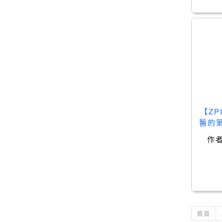
【Z
醫的
血津
作
藥、
版
首頁