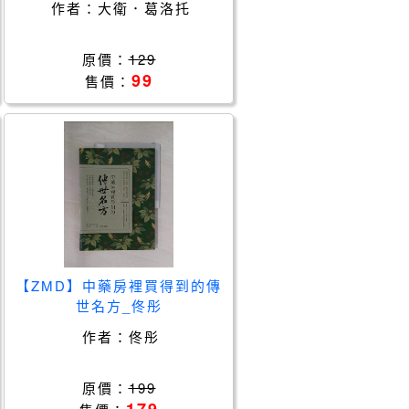
作者：
大衛．葛洛托
原價：
129
99
售價：
【ZMD】中藥房裡買得到的傳
世名方_佟彤
作者：
佟彤
原價：
199