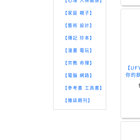
【心理 人際關係】
【家庭 親子】
【藝術 設計】
【傳記 珍本】
【漫畫 電玩】
【宗教 命理】
【U
你的
【電腦 網路】
血糖穩
【參考書 工具書】
【雜誌期刊】