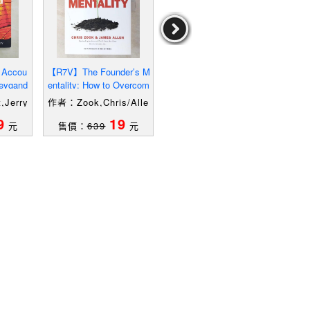
 Accou
【R7V】The Founder’s M
【SCK】The Founder’s
【SE
eygand
entality: How to Overcom
Mentality: How to Overco
Supp
e the Predictable Crise
me the Predictable Crise
rase
Jerry
作者：Zook,Chris/Alle
作者：Zook,Chris/Alle
作者：
n,James
n,James
9
19
19
元
售價：
639
元
售價：
639
元
售