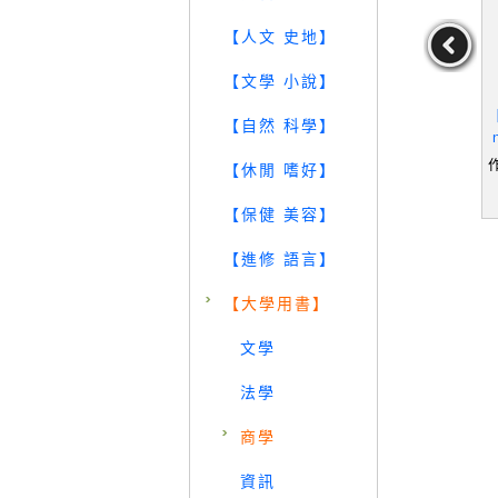
【人文 史地】
【文學 小說】
 : 以服務
【UQM】Must-See Webs
【TY8】Business Essent
【
【自然 科學】
3/e_蔡敦
ites for Busy Teachers_V
ials, Global Edition_Ronal
, 陳可杰
angorp, Lynn
d J. Ebert, Ricky W.
,李慶芳,陳
作者：Vangorp,Lynn
作者：RonaldJ.Ebert,
作
【休閒 嗜好】
杰
RickyW.Griffin,Pearso
29
19
19
元
售價：
489
元
售價：
699
元
nEducation
【保健 美容】
【進修 語言】
【大學用書】
文學
法學
商學
資訊