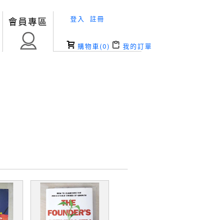
登入
註冊
會員專區
購物車(
0
)
我的訂單