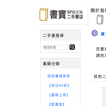
關於我
買
二手書搜尋
您要
請別
書籍分類
回到書城首頁
其他
【本日66折】
【最新上架】
【逛書房】