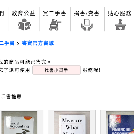
們
教育公益
買二手書
捐書/賣書
貼心服務
二手書
>
書寶官方書城
找的商品可能已售完。
忘了還可使用
服務喔!
找書小幫手
二手書推薦