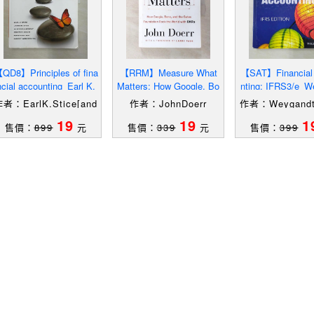
QD8】Principles of fina
【RRM】Measure What
【SAT】Financial
ncial accounting_Earl K.
Matters: How Google, Bo
nting: IFRS3/e_W
Stice [and others]
no, and the Gates Found
t, Jerry J.
者：EarlK.Stice[and
作者：JohnDoerr
作者：Weygandt,
ati
others]
J.
19
19
1
售價：
899
元
售價：
339
元
售價：
399