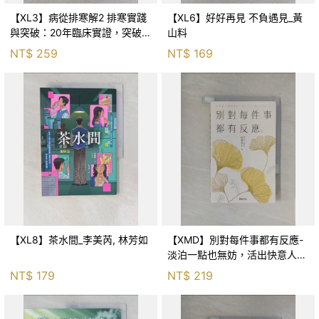
【XL3】病從排寒解2 排寒實踐
【XL6】好好再見 不負遇見_黃
與突破：20年臨床實證，突破排
山料
寒盲點，防治疫毒流感的中醫養
NT$
259
NT$
169
命方略！_李璧如
【XL8】茶水間_李美芮, 林芳如
【XMD】別對每件事都有反應-
淡泊一點也無妨，活出快意人生
的99個禪練習！_枡野俊明, 黃
NT$
179
NT$
219
薇嬪