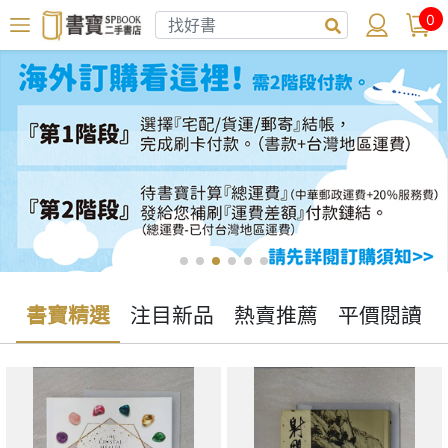
0
書寶精選
注目新品
熱賣推薦
平價閱讀