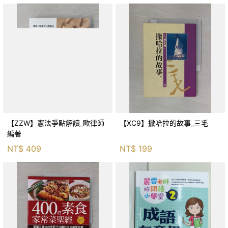
【ZZW】憲法爭點解讀_歐律師
【XC9】撒哈拉的故事_三毛
編著
NT$
409
NT$
199