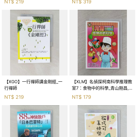
NT$
219
NT$
319
【XGO】一行禪師講金剛經_一
【XLM】名偵探柯南科學推理教
行禪師
室7：食物中的科學_青山剛昌,
Galileo工房, 黃薇嬪
NT$
219
NT$
179