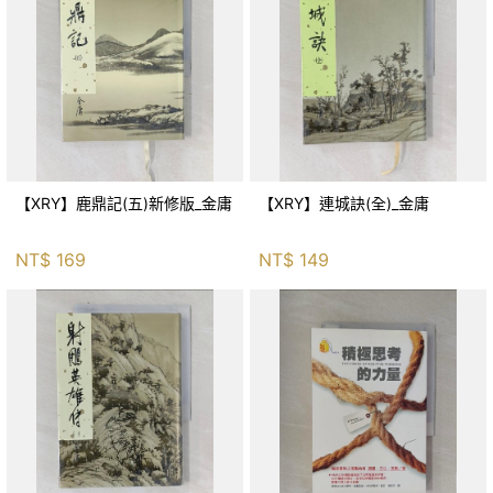
【XRY】鹿鼎記(五)新修版_金庸
【XRY】連城訣(全)_金庸
NT$
169
NT$
149