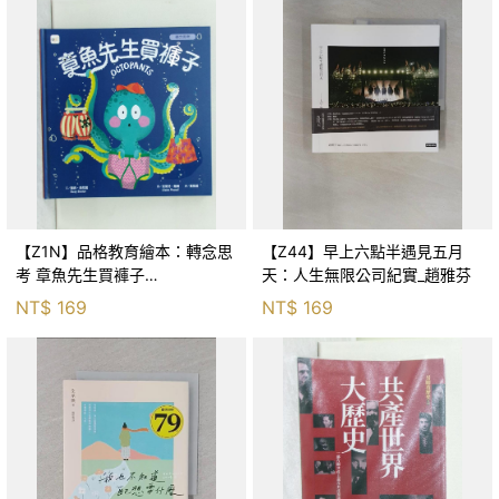
【Z1N】品格教育繪本：轉念思
【Z44】早上六點半遇見五月
考 章魚先生買褲子
天：人生無限公司紀實_趙雅芬
(Octopants)_蘇西‧西尼爾, 黃筱
NT$
169
NT$
169
茵