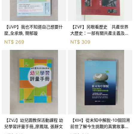
【UVP】我也不知道自己想要什
【ZVF】另眼看歷史 共產世界
麼_全承煥, 簡郁璇
大歷史：一部有關共產主義及共
產黨兩百年的興衰史_呂正理
NT$
269
NT$
309
【ZVJ】幼兒園教保活動課程 幼
【XIH】從未知中解脫-10個回溯
兒學習評量手冊_廖鳳瑞, 張靜文
前世了解今生挑戰的真實故事_
羅伯特．舒