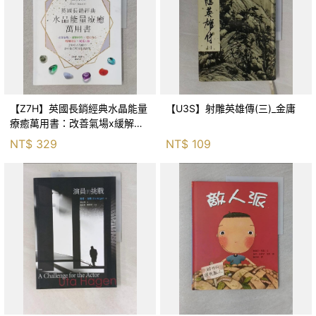
【Z7H】英國長銷經典水晶能量
【U3S】射雕英雄傳(三)_金庸
療癒萬用書：改善氣場x緩解疼
痛x穩定身心x增加財富x促進人
NT$
329
NT$
109
緣，250種水晶礦石給你最完整
的生活對策_菲利