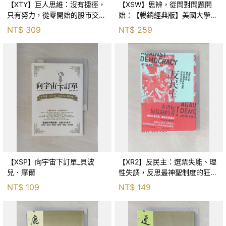
【XTY】巨人思維：沒有捷徑，
【XSW】思辨，從問對問題開
只有努力，從零開始的股市交易
始：【暢銷經典版】美國大學邏
員_巨人傑
輯思考聖經_尼爾．布朗, 史都
NT$
309
NT$
259
華．基里, 羅耀宗, 蔡宏明, 黃賓
星
【XSP】向宇宙下訂單_貝波
【XR2】反民主：選票失能、理
兒．摩爾
性失調，反思最神聖制度的狂亂
與神話！_傑森‧布倫南, 劉維人
NT$
109
NT$
149