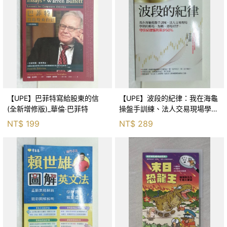
【UPE】巴菲特寫給股東的信
【UPE】波段的紀律：我在海龜
(全新增修版)_華倫‧巴菲特
操盤手訓練、法人交易現場學到
的進場、加碼、退場紀律，守住
NT$
199
NT$
289
紀律獲利至少50％_雷老闆