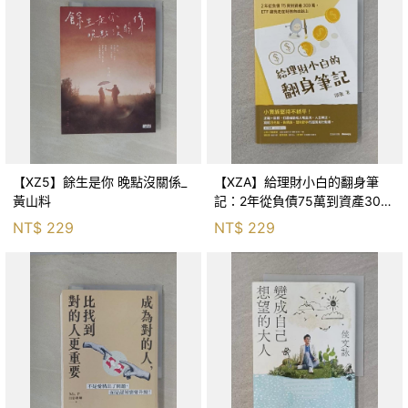
【XZ5】餘生是你 晚點沒關係_
【XZA】給理財小白的翻身筆
黃山料
記：2年從負債75萬到資產300
萬，ETF讓我走在財務自由路上_
NT$
229
NT$
229
鐵蛋