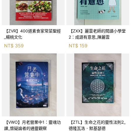
【ZVR】400道素食家常菜聖經
【ZXX】麗雲老師的閱讀小學堂
_楊桃文化
2：成語有意思_陳麗雲
NT$
359
NT$
159
【VWO】月老營業中1：靈魂功
【ZTL】生命之花的靈性法則2_
課_懷疑論者的通靈觀察
德隆瓦洛．默基瑟德