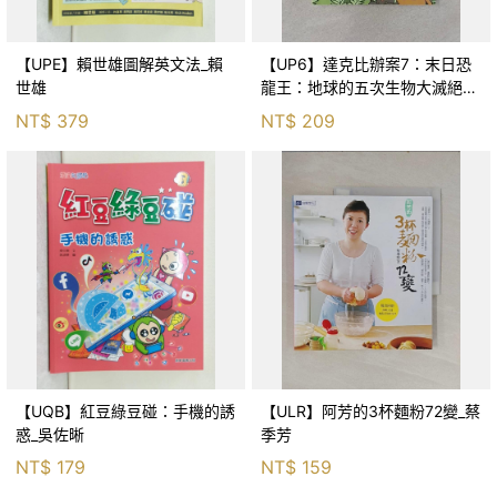
【UPE】賴世雄圖解英文法_賴
【UP6】達克比辦案7：末日恐
世雄
龍王：地球的五次生物大滅絕_
胡妙芬
NT$
379
NT$
209
【UQB】紅豆綠豆碰：手機的誘
【ULR】阿芳的3杯麵粉72變_蔡
惑_吳佐晰
季芳
NT$
179
NT$
159