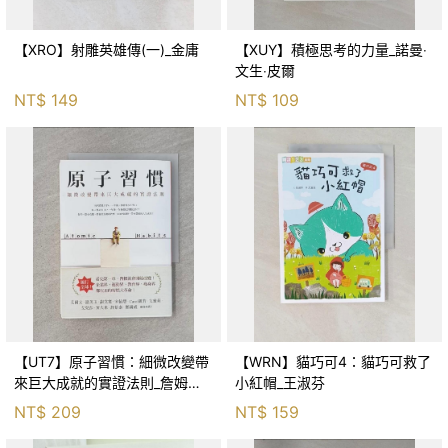
【XRO】射雕英雄傳(一)_金庸
【XUY】積極思考的力量_諾曼‧
文生‧皮爾
NT$
149
NT$
109
【UT7】原子習慣：細微改變帶
【WRN】貓巧可4：貓巧可救了
來巨大成就的實證法則_詹姆斯‧
小紅帽_王淑芬
克利爾, 蔡世偉
NT$
209
NT$
159