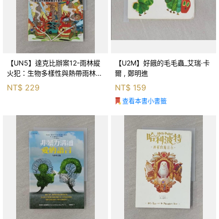
【UN5】達克比辦案12-雨林縱
【U2M】好餓的毛毛蟲_艾瑞‧卡
火犯：生物多樣性與熱帶雨林生
爾 , 鄭明進
態系_柯智元
NT$
229
NT$
159
查看本書小書籤