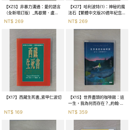
【XZS】非暴力溝通：愛的語言
【X27】哈利波特(1)：神秘的魔
（全新增訂版）_馬歇爾．盧森
法石【繁體中文版20週年紀念】
堡, 蕭寶森
_J.K.羅琳, 彭倩文
NT$
269
NT$
269
【X17】西藏生死書_索甲仁波切
【X1S】世界盡頭的咖啡館：這
一生，我為何而存在？_約翰‧史
崔勒基, Elsa
NT$
169
NT$
359