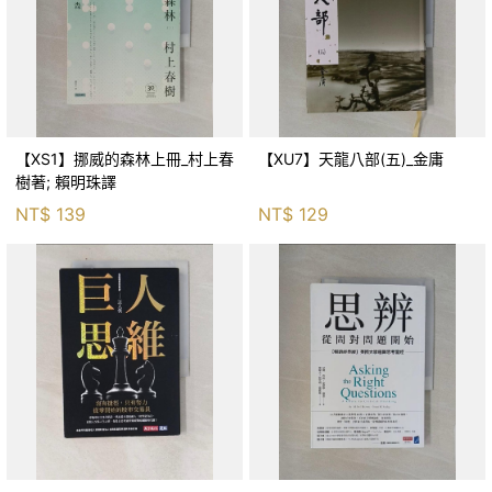
【XS1】挪威的森林上冊_村上春
【XU7】天龍八部(五)_金庸
樹著; 賴明珠譯
NT$
139
NT$
129