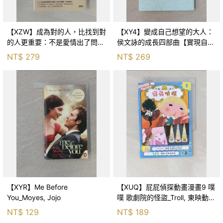
【XZW】成為對的人，比找到對
【XY4】變成自己想望的大人：
的人更重要：不是愛情出了問
侯文詠的成長四部曲【實現自
題，而是認知需要升級！_Mr. P
己】_侯文詠
NT$
279
NT$
269
【XYR】Me Before
【XUQ】屁屁偵探動畫漫畫9 噗
You_Moyes, Jojo
噗 歌劇院的怪盜_Troll, 東映動畫
株式會社, 張東君
NT$
129
NT$
189