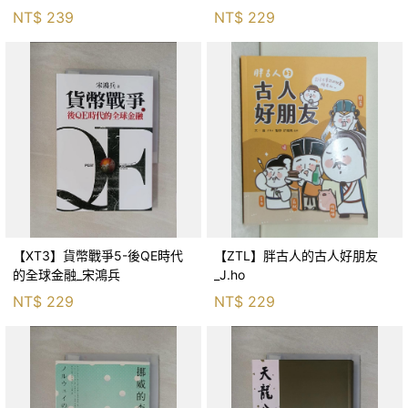
生存適應_柯智元
NT$
239
NT$
229
【XT3】貨幣戰爭5-後QE時代
【ZTL】胖古人的古人好朋友
的全球金融_宋鴻兵
_J.ho
NT$
229
NT$
229