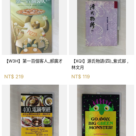
【W3H】第一百個客人_郝廣才
【XQI】源氏物語(四)_紫式部 ,
林文月
NT$
219
NT$
119