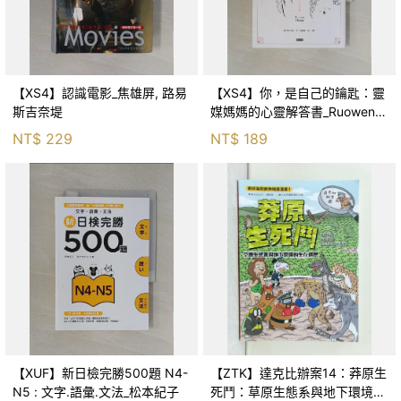
【XS4】認識電影_焦雄屏, 路易
【XS4】你，是自己的鑰匙：靈
斯吉奈堤
媒媽媽的心靈解答書_Ruowen
Huang
NT$
229
NT$
189
【XUF】新日檢完勝500題 N4-
【ZTK】達克比辦案14：莽原生
N5 : 文字.語彙.文法_松本紀子
死鬥：草原生態系與地下環境的