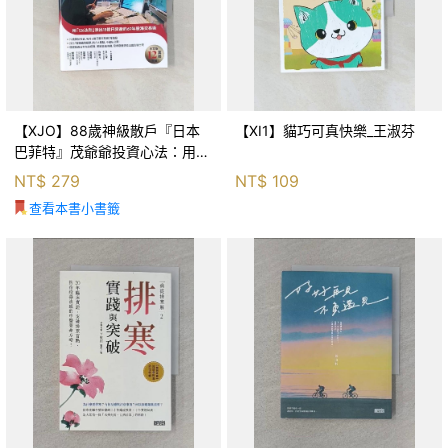
【XJO】88歲神級散戶『日本
【XI1】貓巧可真快樂_王淑芬
巴菲特』茂爺爺投資心法：用
「126法則」滾出18億円資產的
NT$
279
NT$
109
69年股海交易術_藤本茂, 賴惠
查看本書小書籤
鈴