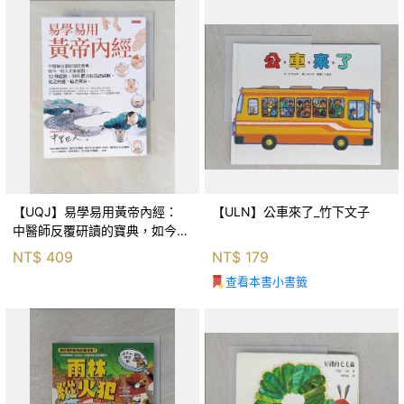
【UQJ】易學易用黃帝內經：
【ULN】公車來了_竹下文子
中醫師反覆研讀的寶典，如今一
般人也能實踐。12條經絡、365
NT$
409
NT$
179
個穴位白話詳解，經之所過，病
查看本書小書籤
之所治。_中里巴人