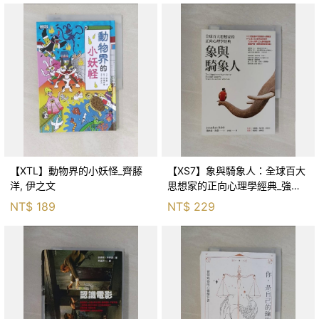
【XTL】動物界的小妖怪_齊藤
【XS7】象與騎象人：全球百大
洋, 伊之文
思想家的正向心理學經典_強納
森．海德, 李靜瑤
NT$
189
NT$
229